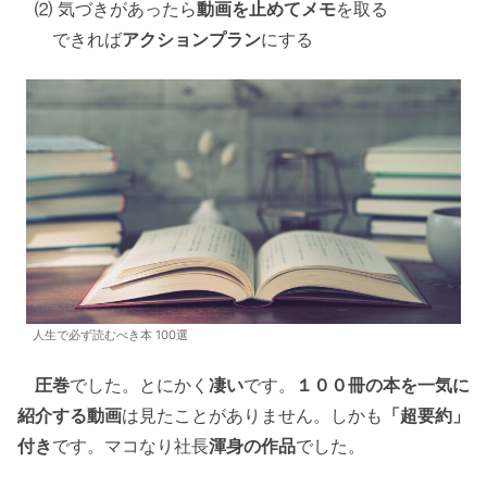
⑵ 気づきがあったら
動画を止めてメモ
を取る
できれば
アクションプラン
にする
人生で必ず読むべき本 100選
圧巻
でした。とにかく
凄い
です。
１００冊の本を一気に
紹介する動画
は見たことがありません。しかも
「超要約」
付き
です。マコなり社長
渾身の作品
でした。