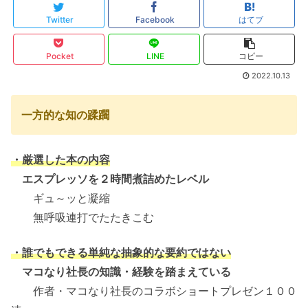
Twitter
Facebook
はてブ
Pocket
LINE
コピー
2022.10.13
一方的な知の蹂躙
・厳選した本の内容
エスプレッソを２時間煮詰めたレベル
ギュ～ッと凝縮
無呼吸連打でたたきこむ
・誰でもできる単純な抽象的な要約ではない
マコなり社長の知識・経験を踏まえている
作者・マコなり社長のコラボショートプレゼン１００