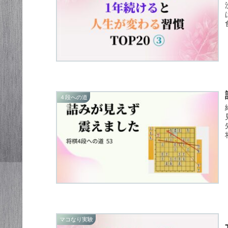
４段への道
マコなり実験