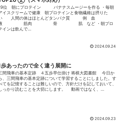
19位 朝にプロテイン バナナスムージーを作る ・毎朝
アイスクリームで健康 朝プロテインと食物繊維は摂りた
い 人間の体はほとんどタンパク質 例 血
液 筋肉 骨 肌 など ・朝プロ
テインは飲んで...
2024.09.24
1歩あったので全く違う展開に
三間飛車の基本定跡 ４五歩早仕掛け 将棋大図書館 今日か
ら、三間飛車の基本定跡について学習することにしました。す
べてを記憶することは難しいので、方針だけを記しておいて、
しっかり読むことを大切にします。 動画ではなく、...
2024.09.23