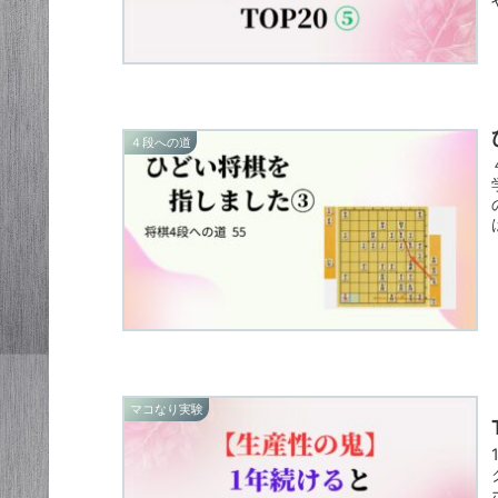
４段への道
マコなり実験