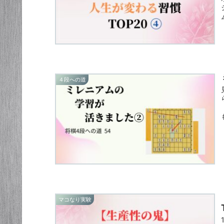
４段への道
マコなり実験