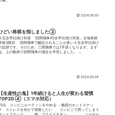
や陳...
2024.09.30
ひどい将棋を指しました③
４五歩早仕掛け対策 「四間飛車45歩早仕掛け対策」太地将棋
学校3限目 四間飛車で解説されることが多い４五歩早仕掛け
の定跡です。そのため、三間飛車では1手遅くなります。まず
は、上の動画で四間飛車の場合を学習しました。 ...
2024.09.29
【生産性の鬼】1年続けると人生が変わる習慣
TOP20 ④（スマホ対応）
15位 コンビニルーティンをやめる ・魅惑のホットスナッ
ク ストレスを何かで発散したい コンビニで買ってしまう
ホットスナック 例 フライドチキン ソーセー