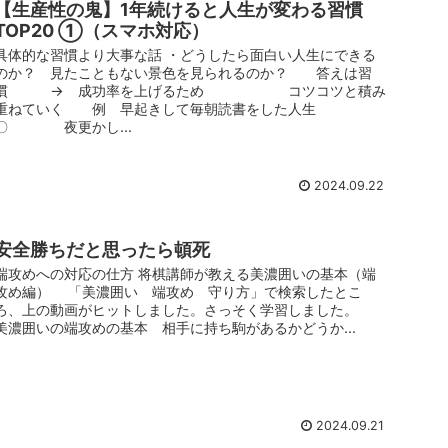
【生産性の鬼】1年続けると人生が変わる習慣
TOP20 ①（スマホ対応）
具体的な習慣より大事な話 ・どうしたら面白い人生にできる
のか？ 見たこともない景色を見られるのか？ 答えは習
慣 → 成功率を上げるため コツコツと積み
重ねていく 例 早起きして毎朝読書をした人生
〇 夜更かし...
2024.09.22
安全勝ちだと思ったら頓死
端攻めへの対応の仕方 将棋講師が教える美濃囲いの基本（端
攻め編） 「美濃囲い 端攻め 守り方」で検索したとこ
ろ、上の動画がヒットしました。さっそく学習しました。
美濃囲いの端攻めの基本 相手に持ち駒があるかどうか...
2024.09.21