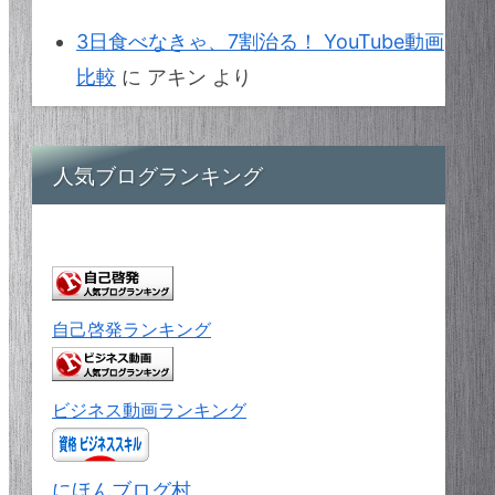
3日食べなきゃ、7割治る！ YouTube動画
比較
に
アキン
より
人気ブログランキング
自己啓発ランキング
ビジネス動画ランキング
にほんブログ村