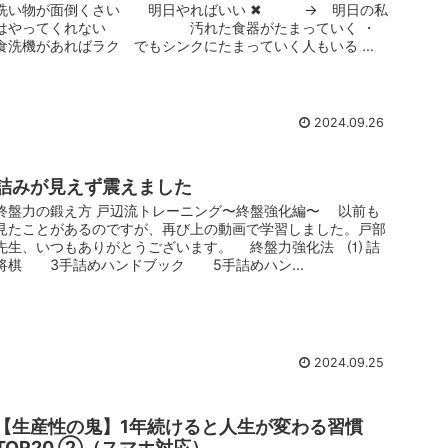
洗い物が面倒くさい 明日やればいい ✖ → 明日の私
はやってくれない 汚れた食器がたまっていく ・
食洗機があればラク でもシンクにたまっていく人もいる ...
2024.09.26
詰みが見えず震えました
終盤力の鍛え方 戸辺流トレーニング〜終盤強化編〜 以前も
見たことがあるのですが、再び上の動画で学習しました。戸部
先生、いつもありがとうございます。 終盤力強化法 ⑴ 詰
将棋 3手詰めハンドブック 5手詰めハン...
2024.09.25
【生産性の鬼】1年続けると人生が変わる習慣
TOP20 ②（スマホ対応）