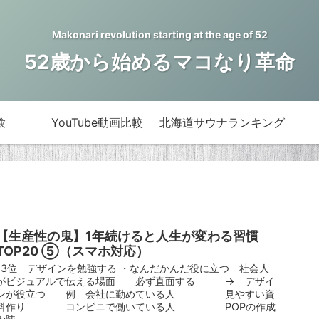
Makonari revolution starting at the age of 52
52歳から始めるマコなり革命
験
YouTube動画比較
北海道サウナランキング
【生産性の鬼】1年続けると人生が変わる習慣
TOP20 ⑤（スマホ対応）
13位 デザインを勉強する ・なんだかんだ役に立つ 社会人
がビジュアルで伝える場面 必ず直面する → デザイ
ンが役立つ 例 会社に勤めている人 見やすい資
料作り コンビニで働いている人 POPの作成