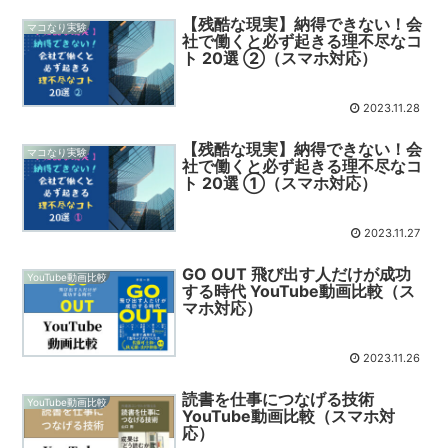
【残酷な現実】納得できない！会
マコなり実験
社で働くと必ず起きる理不尽なコ
ト 20選 ②（スマホ対応）
2023.11.28
【残酷な現実】納得できない！会
マコなり実験
社で働くと必ず起きる理不尽なコ
ト 20選 ①（スマホ対応）
2023.11.27
GO OUT 飛び出す人だけが成功
YouTube動画比較
する時代 YouTube動画比較（ス
マホ対応）
2023.11.26
読書を仕事につなげる技術
YouTube動画比較
YouTube動画比較（スマホ対
応）