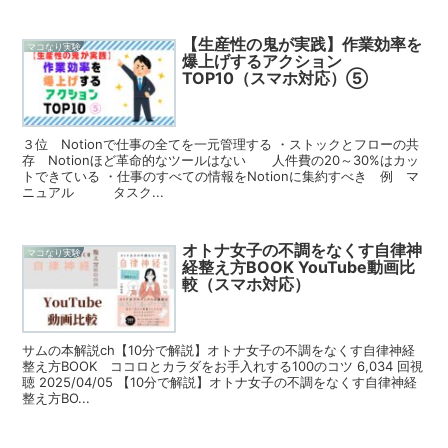
【生産性の鬼が実践】作業効率を
マコなり実験
爆上げするアクション
TOP10（スマホ対応）⑤
３位 Notionで仕事の全てを一元管理する ・ストックとフローの共
存 Notionほど革命的なツールはない 人件費の20～30%はカッ
トできている ・仕事のすべての情報をNotionに集約すべき 例 マ
ニュアル タスク...
オトナ女子の不調をなくす自律神
マコなり実験
経整え方BOOK YouTube動画比
較（スマホ対応）
サムの本解説ch【10分で解説】オトナ女子の不調をなくす自律神経
整え方BOOK ココロとカラダをお手入れする100のコツ 6,034 回視
聴 2025/04/05 【10分で解説】オトナ女子の不調をなくす自律神経
整え方BO...