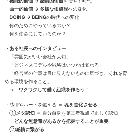
・
機能的価値 → 感情的価値
を増やす時代
画一的価値 → 多様な価値観
への変化
DOING → BEING
の時代への変化
何のためにやっているのか？
何を使命にしているのか？
・ある社長へのインタビュー
「雰囲気がいい会社が大切」
「ビジネスモデルや戦略はいつかは変わる」
「経営者の仕事は目に見えないものに気づき、それを育
める環境を作ること」
→
ワクワクして働く組織を作ろう！
・感情やハートを鍛える ＝
魂を進化させる
①
メタ認知
＝ 自分自身を第三者視点で正しく認知
どんな無意識があるかを把握することが重要
②
感情に繋がる