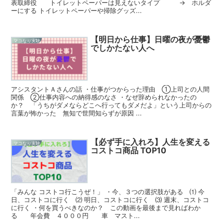
表取締役 トイレットペーパーは見えないタイプ → ホルダ
ーにする トイレットペーパーや掃除グッズ...
【明日から仕事】日曜の夜が憂鬱
マコなり実験
でしかたない人へ
アシスタントＡさんの話 ・仕事がつからった理由 ①上司との人間
関係 ②仕事内容への納得感のなさ ・なぜ辞められなかったの
か？ 「うちがダメならどこへ行ってもダメだよ」という上司からの
言葉が怖かった 無知で世間知らずが原因 ...
【必ず手に入れろ】人生を変える
マコなり実験
コストコ商品 TOP10
「みんな コストコ行こうぜ！」 ・今、３つの選択肢がある ⑴ 今
日、コストコに行く ⑵ 明日、コストコに行く ⑶ 週末、コストコ
に行く ・何を買うべきなのか？ この動画を最後まで見ればわか
る 年会費 ４０００円 車 マスト...