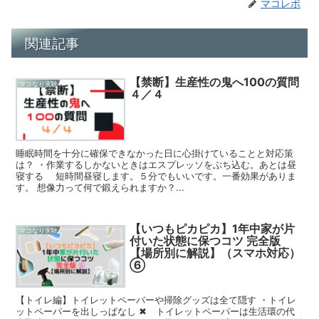
マコレボ
関連記事
【禁断】生産性の鬼へ100の質問
マコなり実験
４／４
睡眠時間を十分に確保できなかった日に心掛けていることと対応策
は？ ・作業するしかないときはエスプレッソをぶち込む。あとは昼
寝する 短時間昼寝します。５分でもいいです。一番効果がありま
す。 想像力って何で鍛えられますか？...
【いつもピカピカ】1年中家が片
マコなり実験
付いた状態に保つコツ 完全版
【場所別に解説】（スマホ対応）
⑥
【トイレ編】トイレットペーパーや掃除グッズは全て隠す ・トイレ
ットペーパーを出しっぱなし ✖ トイレットペーパーは生活環の代