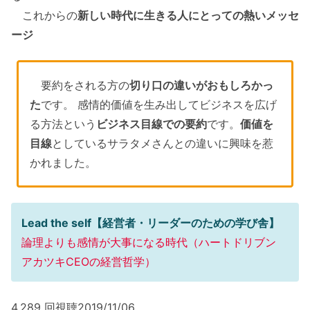
これからの
新しい時代に生きる人にとっての熱いメッセ
ージ
要約をされる方の
切り口の違いがおもしろかっ
た
です。 感情的価値を生み出してビジネスを広げ
る方法という
ビジネス目線での要約
です。
価値を
目線
としているサラタメさんとの違いに興味を惹
かれました。
Lead the self【経営者・リーダーのための学び舎】
論理よりも感情が大事になる時代（ハートドリブン
アカツキCEOの経営哲学）
4,289 回視聴2019/11/06