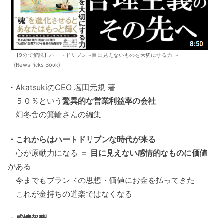
【9分で解説】ハートドリブン～目に見えないものを大切にする力 ～
(NewsPicks Book)
・AkatsukiのCEO 塩田元規 著
５０％という
驚異的な営業利益率の会社
幻冬舎の箕輪さんの編集
・これからはハートドリブンな時代が来る
心が原動力になる ＝
目に見えない感情的なものに価値
がある
今までもブランドの思想・価値にお金を払ってきた
これが金持ちの道楽ではなくなる