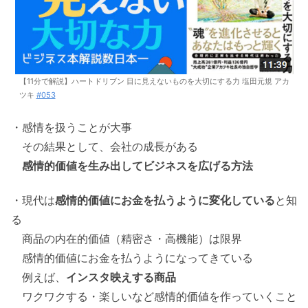
【11分で解説】ハートドリブン 目に見えないものを大切にする力 塩田元規 アカ
ツキ
#053
・感情を扱うことが大事
その結果として、会社の成長がある
感情的価値を生み出してビジネスを広げる方法
・現代は
感情的価値にお金を払うように変化している
と知
る
商品の内在的価値（精密さ・高機能）は限界
感情的価値にお金を払うようになってきている
例えば、
インスタ映えする商品
ワクワクする・楽しいなど感情的価値を作っていくこと