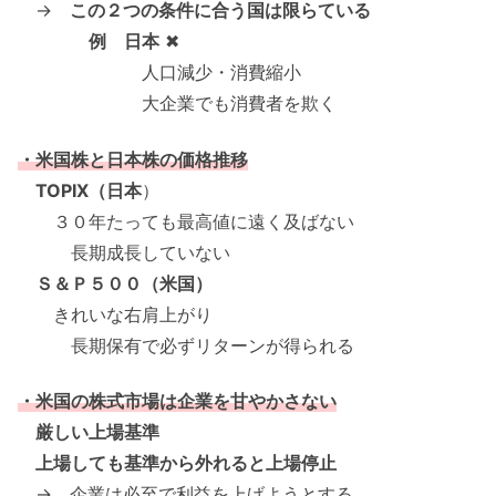
→
この２つの条件に合う国は限らている
例 日本
✖
人口減少・消費縮小
大企業でも消費者を欺く
・米国株と日本株の価格推移
TOPIX（日本
）
３０年たっても最高値に遠く及ばない
長期成長していない
Ｓ＆Ｐ５００（米国）
きれいな右肩上がり
長期保有で必ずリターンが得られる
・米国の株式市場は企業を甘やかさない
厳しい上場基準
上場しても基準から外れると上場停止
→ 企業は必至で利益を上げようとする