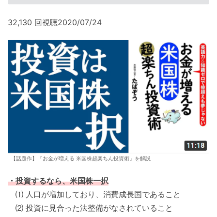
32,130 回視聴2020/07/24
【話題作】『お金が増える 米国株超楽ちん投資術』を解説
・投資するなら、米国株一択
⑴ 人口が増加しており、消費成長国であること
⑵ 投資に見合った法整備がなされていること