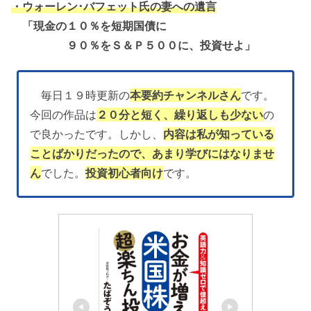
・ウォーレン･バフェット氏の妻への遺言
「現金の１０％を短期国債に
９０％をＳ＆Ｐ５００に、投資せよ」
毎日１９時更新の
本要約チャンネルさん
です。
今回の作品は
２０分と短く、繰り返しも少ない
の
で良かったです。しかし、
内容は私が知っている
ことばかりだったので、あまり学びにはなりませ
ん
でした。
投資初心者向け
です。