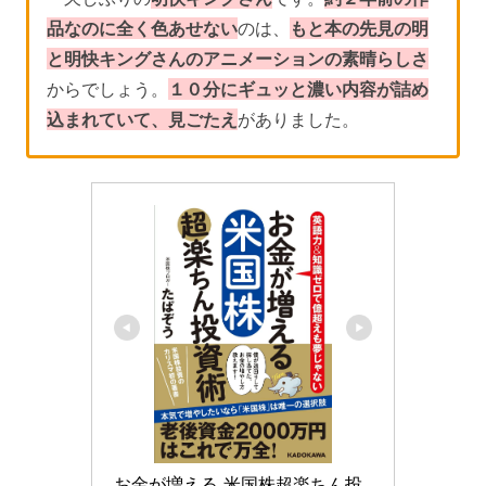
品なのに全く色あせない
のは、
もと本の先見の明
と明快キングさんのアニメーションの素晴らしさ
からでしょう。
１０分にギュッと濃い内容が詰め
込まれていて、見ごたえ
がありました。
お金が増える 米国株超楽ちん投