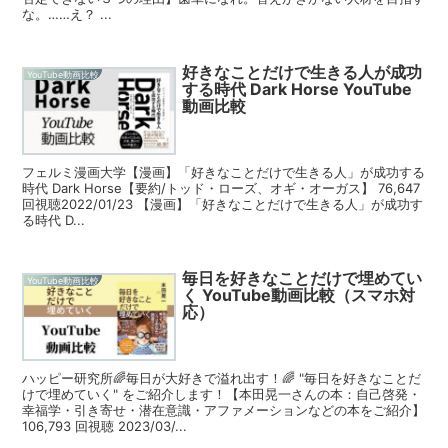
な。……え？ ...
好きなことだけで生きる人が成功
YouTube動画比較
する時代 Dark Horse YouTube
動画比較
フェルミ漫画大学【漫画】「好きなことだけで生きる人」が成功する
時代 Dark Horse【要約/トッド・ローズ、オギ・オーガス】 76,647
回視聴2022/01/23 【漫画】「好きなことだけで生きる人」が成功す
る時代 D...
毎日を好きなことだけで埋めてい
YouTube動画比較
く YouTube動画比較（スマホ対
応）
ハッピー研究所🌈毎日が大好きで溢れ出す！🌈 "毎日を好きなことだ
けで埋めていく" をご紹介します！【本田晃一さんの本：自己啓発・
幸福学・引き寄せ・潜在意識・アファメーションなどの本をご紹介】
106,793 回視聴 2023/03/...