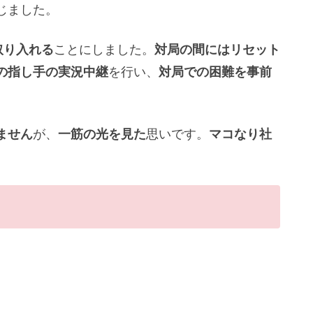
じました。
取り入れる
ことにしました。
対局の間にはリセット
の指し手の実況中継
を行い、
対局での困難を事前
ません
が、
一筋の光を見た
思いです。
マコなり社