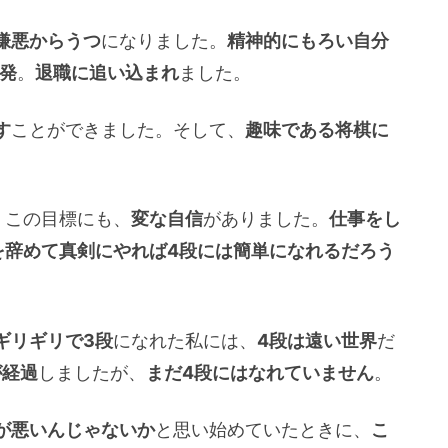
嫌悪からうつ
になりました。
精神的にもろい自分
爆発
。
退職に追い込まれ
ました。
す
ことができました。そして、
趣味である将棋に
。
。この目標にも、
変な自信
がありました。
仕事をし
を辞めて真剣にやれば4段には簡単になれるだろう
ギリギリで3段
になれた私には、
4段は遠い世界
だ
が経過
しましたが、
まだ4段にはなれていません
。
が悪いんじゃないか
と思い始めていたときに、
こ