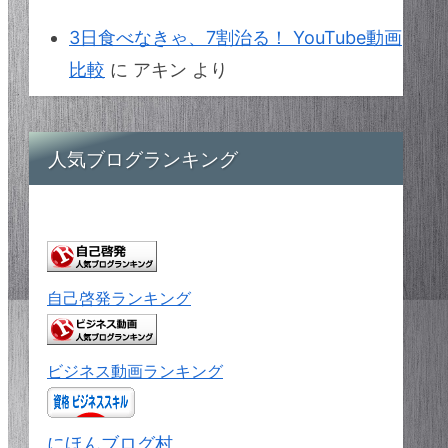
3日食べなきゃ、7割治る！ YouTube動画
比較
に
アキン
より
人気ブログランキング
自己啓発ランキング
ビジネス動画ランキング
にほんブログ村