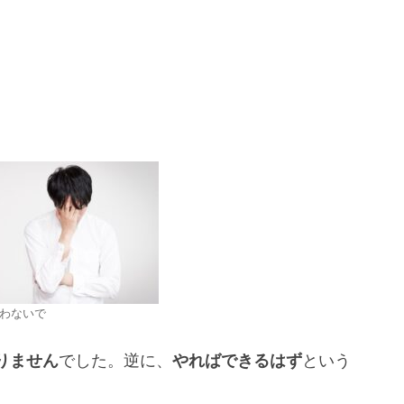
わないで
りません
でした。逆に、
やればできるはず
という