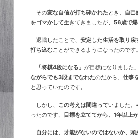
その
変な自信が打ち砕かれた
とき、
自己
をゴマかして
生きてきましたが、
56歳で
退職したことで、
安定した生活を取り戻
打ち込む
ことができるようになったのです
「将棋4段になる」
が目標になりました
ながらでも3段までなれた
のだから、
仕事
と思っていたのです。
しかし、
この考えは間違って
いました。
ったのです。
目標を立ててから、1年以上
自分には、才能がないのではないか、頭