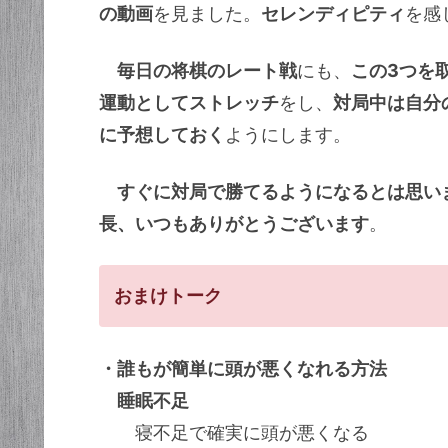
の動画
を見ました。
セレンディピティ
を感
毎日の将棋のレート戦
にも、
この3つを
運動としてストレッチ
をし、
対局中は自分
に予想しておく
ようにします。
すぐに対局で勝てるようになるとは思い
長、いつもありがとうございます
。
おまけトーク
・誰もが簡単に頭が悪くなれる方法
睡眠不足
寝不足で確実に頭が悪くなる