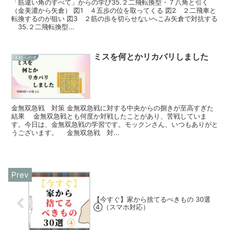
「筋違い角のすべて」からの学び35.２二飛転換型・７八角と引く
（金美濃から矢倉） 図1 ４五歩の位を取ってくる 図2 ２二飛車と
転換するのが狙い 図3 ２筋の歩を切らせないへこみ矢倉で対抗する
35.２二飛転換型...
ミスを何とかリカバリしました
４段への道
金無双急戦 対策 金無双急戦に対する中央からの捌きが至高すぎた
結果 金無双急戦とも何度か対戦したことがあり、苦戦していま
す。今日は、金無双急戦の学習です。モックンさん、いつもありがと
うございます。 金無双急戦 対...
【今すぐ】家から捨てるべきもの 30選
④（スマホ対応）