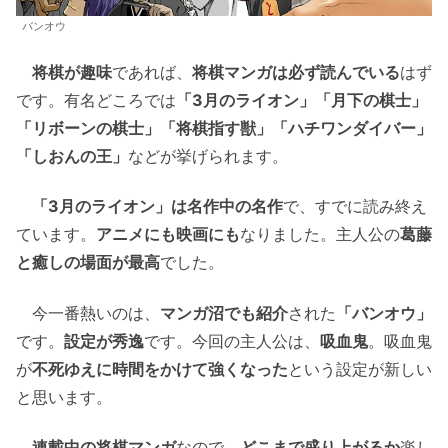
バンオウ
将棋が趣味
であれば、
将棋マンガは必ず読んでいる
はず
です。有名どころでは
「3月のライオン」「月下の棋士」
「リボーンの棋士」「将棋指す獣」「ハチワンダイバー」
「しおんの王」
などが挙げられます。
「3月のライオン」は名作中の名作
で、すでに読み終え
ています。
アニメにも映画にも
なりました。主人公の
葛藤
と癒しの場面が最高
でした。
今一番熱いのは、
マンガ沼でも紹介
された
「バンオウ」
です。
設定が秀逸
です。今回の主人公は、
吸血鬼
。吸血鬼
が
不死ゆえに時間をかけて強くなった
という設定が新しい
と思います。
連載中の将棋マンガ
なので、
どこまで盛り上がるか
楽し