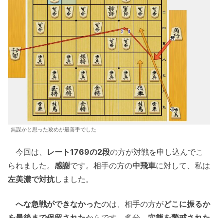
無謀かと思った攻めが最善手でした
今回は、
レート1769の2段
の方が対戦を申し込んでこ
られました。
感謝
です。相手の方の
中飛車
に対して、私は
左美濃で対抗
しました。
へな急戦ができなかった
のは、相手の方が
どこに振るか
を最後まで保留された
からです。多分、
穴熊を警戒された