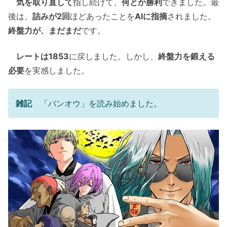
気を取り直して
指し続けて、
何とか勝利
できました。最
後は、
詰みが2回
ほどあったことを
AIに指摘
されました。
終盤力が、まだまだ
です。
レートは1853
に戻しました。しかし、
終盤力を鍛える
必要
を実感しました。
雑記
「バンオウ」を読み始めました。