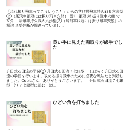
「現代振り飛車ってこういうこと」からの学び居飛車持久戦５六歩型
②（居飛車銀冠には振り飛車穴熊） 図1 銀冠 対 振り飛車穴熊 で
互角 居飛車持久戦５六歩型②（居飛車銀冠には振り飛車穴熊）の
棋譜 形勢判断が間違っていまし...
良い手に見えた両取りが緩手でし
４段への道
た
升田式石田流の学習② 升田式石田流７七銀型 しばらく升田式石田
流の学習を行います。攻める振り飛車のために必要な戦法だと判断し
ました。Cubicさん、ありがとうございます。 升田式石田流７七銀
型 ⑴ ７七銀型に組む ⑵...
ひどい角を打ちました
４段への道