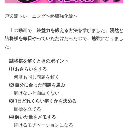
戸辺流トレーニング〜終盤強化編〜
上の動画で、
終盤力を鍛える方法
を学びました。
漫然と
詰将棋を毎日やっていただけ
だったので、
勉強
になりまし
た。
詰将棋を解くときのポイント
⑴ おさらいをする
何度も同じ問題を解く
⑵ 自分に合った問題を選ぶ
解けないと面白くない
⑶ 1日どれくらい解くかを決める
目標を立てる
⑷ 解いた量をメモする
続けるモチベーションになる