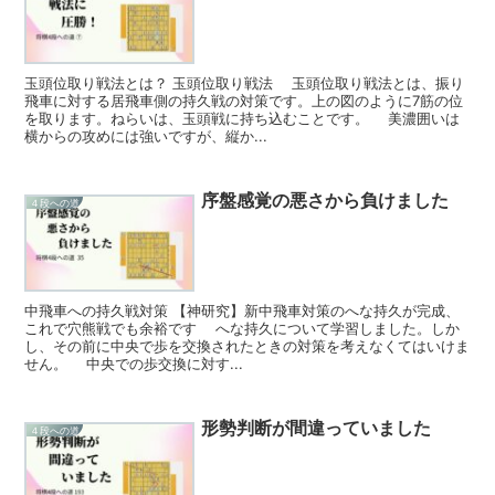
玉頭位取り戦法とは？ 玉頭位取り戦法 玉頭位取り戦法とは、振り
飛車に対する居飛車側の持久戦の対策です。上の図のように7筋の位
を取ります。ねらいは、玉頭戦に持ち込むことです。 美濃囲いは
横からの攻めには強いですが、縦か...
序盤感覚の悪さから負けました
４段への道
中飛車への持久戦対策 【神研究】新中飛車対策のへな持久が完成、
これで穴熊戦でも余裕です へな持久について学習しました。しか
し、その前に中央で歩を交換されたときの対策を考えなくてはいけま
せん。 中央での歩交換に対す...
形勢判断が間違っていました
４段への道