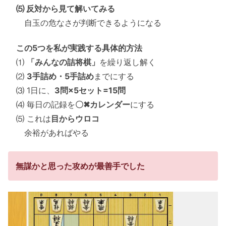
⑸ 反対から見て解いてみる
自玉の危なさが判断できるようになる
この5つを私が実践する具体的方法
⑴
「みんなの詰将棋」
を繰り返し解く
⑵
3手詰め・5手詰め
までにする
⑶ 1日に、
3問×5セット=15問
⑷ 毎日の記録を
〇✖カレンダー
にする
⑸ これは
目からウロコ
余裕があればやる
無謀かと思った攻めが最善手でした