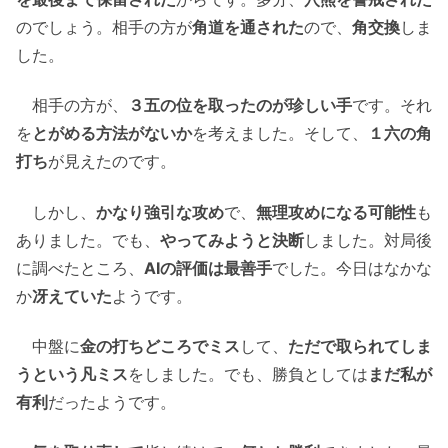
のでしょう。相手の方が
角道を通された
ので、
角交換
しま
した。
相手の方が、
３五の位を取ったのが珍しい手
です。それ
を
とがめる方法がないか
を考えました。そして、
１六の角
打ち
が見えたのです。
しかし、
かなり強引な攻め
で、
無理攻めになる可能性
も
ありました。でも、
やってみようと決断
しました。対局後
に調べたところ、
AIの評価は最善手
でした。今日はなかな
か
冴えていた
ようです。
中盤に
金の打ちどころでミス
して、
ただで取られてしま
うという凡ミス
をしました。でも、勝負としては
まだ私が
有利
だったようです。