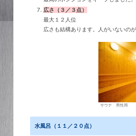
広さ（３／３点）
最大１２人位
広さも結構あります。人がいないの
サウナ 男性用
水風呂（１１／２０点）