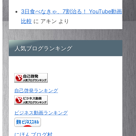
3日食べなきゃ、7割治る！ YouTube動画
比較
に
アキン
より
人気ブログランキング
自己啓発ランキング
ビジネス動画ランキング
にほんブログ村