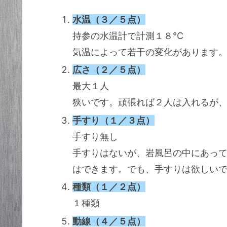
水温（３／５点）
持参の水温計で計測１８℃
気温によって若干の変化があります
広さ（２／５点）
最大１人
狭いです。頑張れば２人は入れるが
手すり（１／３点）
手すり無し
手すりはないが、岩風呂の中にあっ
はできます。でも、手すりは欲しい
種類（１／２点）
１種類
動線（４／５点）