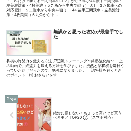
「これだけで勝てる三間飛車のコツ」からの学び44.後手三間飛車・
左美濃対策・4枚美濃（５九角から中央で戦う） 図1 ３八飛車への
対応 図2 ５二飛車から中央を狙う 44.後手三間飛車・左美濃対
策・4枚美濃（５九角から中...
無謀かと思った攻めが最善手でし
４段への道
た
将棋の終盤力を鍛える方法 戸辺流トレーニング〜終盤強化編〜 上
の動画で、終盤力を鍛える方法を学びました。漫然と詰将棋を毎日や
っていただけだったので、勉強になりました。 詰将棋を解くとき
のポイント ⑴ おさらいをす...
絶対に損しない！ちょっと高いけど買う
べきモノ TOP20 ⑦（スマホ対応）