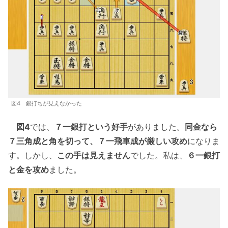
図4 銀打ちが見えなかった
図4
では、
７一銀打という好手
がありました。
同金なら
７三角成と角を切って、７一飛車成が厳しい攻め
になりま
す。しかし、
この手は見えません
でした。私は、
６一銀打
と金を攻め
ました。