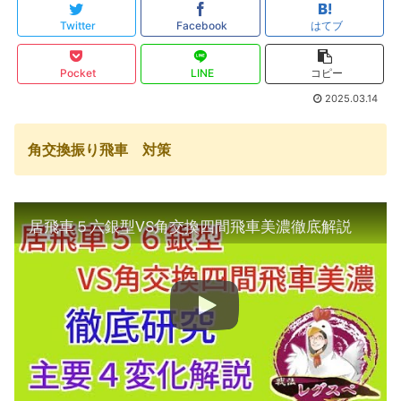
Twitter
Facebook
はてブ
Pocket
LINE
コピー
2025.03.14
角交換振り飛車 対策
居飛車５六銀型VS角交換四間飛車美濃徹底解説