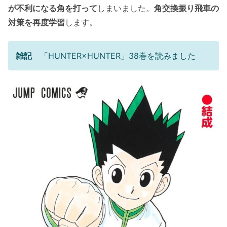
が不利になる角を打って
しまいました。
角交換振り飛車の
対策を再度学習
します。
雑記
「HUNTER×HUNTER」38巻を読みました