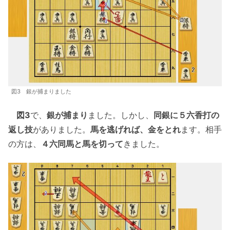
図3 銀が捕まりました
図3
で、
銀が捕まり
ました。しかし、
同銀に５六香打の
返し技
がありました。
馬を逃げれば、金をとれ
ます。相手
の方は、
４六同馬と馬を切って
きました。