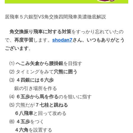
居飛車５六銀型VS角交換四間飛車美濃徹底解説
角交換振り飛車に対する対策
をすっかり忘れていたの
で、
再度学習
します。
shodan7
さん、いつもありがとう
ございます
。
⑴
へこみ矢倉から腰掛銀
を目指す
⑵ タイミングをみて
穴熊に囲う
⑶
４四銀には６六歩
銀の引き場所を作る
⑷
６五歩から馬を作る
のを狙いに指す
⑸ 穴熊だが
７七桂と跳ねる
６八飛車
と回って攻める
⑹
４五歩
をつく
４六角
を設置する