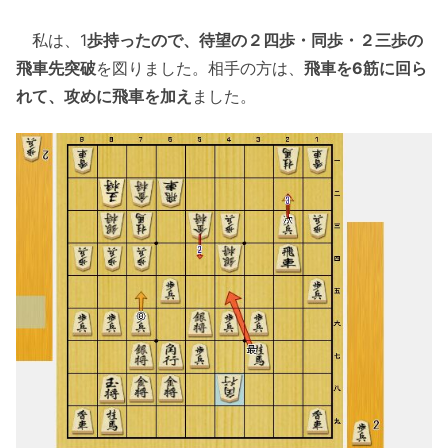
私は、1
歩持ったので、待望の２四歩・同歩・２三歩の
飛車先突破
を図りました。相手の方は、
飛車を6筋に回ら
れて、攻めに飛車を加え
ました。