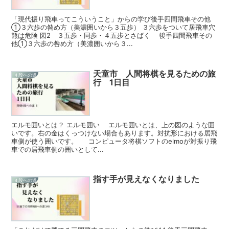
「現代振り飛車ってこういうこと」からの学び後手四間飛車その他
①３六歩の咎め方（美濃囲いから３五歩） ３六歩をついて居飛車穴
熊は危険 図2 ３五歩・同歩・４五歩とさばく 後手四間飛車その
他①３六歩の咎め方（美濃囲いから３...
天童市 人間将棋を見るための旅
４段への道
行 1日目
エルモ囲いとは？ エルモ囲い エルモ囲いとは、上の図のような囲
いです。右の金はくっつけない場合もあります。対抗形における居飛
車側が使う囲いです。 コンピュータ将棋ソフトのelmoが対振り飛
車での居飛車側の囲いとして...
指す手が見えなくなりました
４段への道