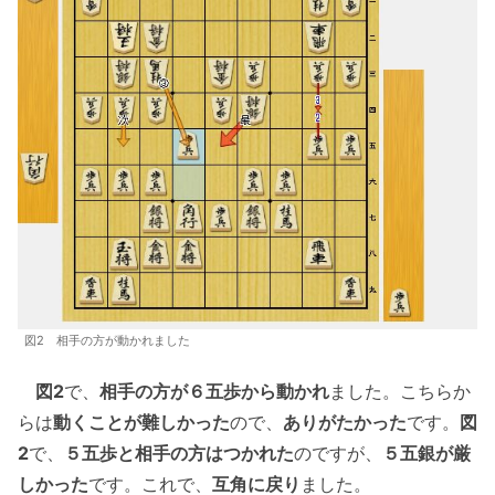
図2 相手の方が動かれました
図2
で、
相手の方が６五歩から動かれ
ました。こちらか
らは
動くことが難しかった
ので、
ありがたかった
です。
図
2
で、
５五歩と相手の方はつかれた
のですが、
５五銀が厳
しかった
です。これで、
互角に戻り
ました。