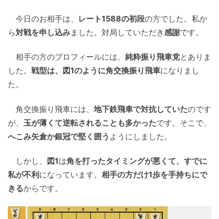
今日のお相手は、
レート1588の初段
の方でした。私か
ら
対戦を申し込み
ました。対局していただき
感謝
です。
相手の方のプロフィールには、
純粋振り飛車党
とありま
した。
戦型は、図1のように角交換振り飛車
になりまし
た。
角交換振り飛車には、
地下鉄飛車で対抗していた
のです
が、
玉が薄くて逆転されることも多かった
です。そこで、
へこみ矢倉か銀冠で堅く囲う
ようにしました。
しかし、
図1
は
角を打ったタイミングが悪くて、すでに
私が不利
になっています。
相手の方だけ1歩を手持ちにで
きる
からです。