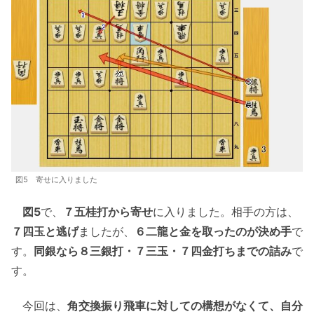
図5 寄せに入りました
図5
で、
７五桂打から寄せ
に入りました。相手の方は、
７四玉と逃げ
ましたが、
６二龍と金を取ったのが決め手
で
す。
同銀なら８三銀打・７三玉・７四金打ちまでの詰み
で
す。
今回は、
角交換振り飛車に対しての構想がなくて、自分