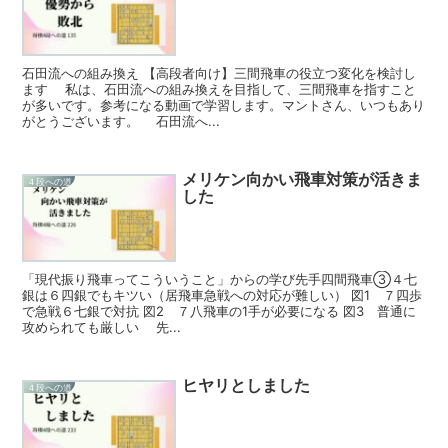
石田流への組み換え 【高段者向け】三間飛車の役立つ変化を検討し
ます 私は、石田流への組み換えを目指して、三間飛車を指すこと
が多いです。参考になる動画で学習します。マントさん、いつもあり
がとうございます。 石田流へ...
メリケン向かい飛車対策が活きま
４段への道
した
「現代振り飛車ってこういうこと」からの学び先手四間飛車③４七
銀は６四銀でもキツい（居飛車急戦への対応が難しい） 図1 ７四歩
で急戦６七銀で対抗 図2 ７八飛車の1手が必要になる 図3 普通に
攻められても厳しい 先...
ヒヤリとしました
４段への道