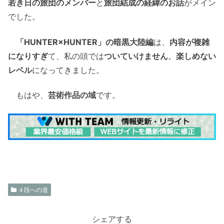
若き日の旅団のメンバー
と
旅団結成の経緯のお話
がメイン
でした。
「HUNTER×HUNTER」の暗黒大陸編
は、
内容が複雑
になりすぎ
て、私の頭では
ついていけません
。
楽しめない
レベル
になってきました。
もはや、
芸術作品の域
です。
４段への道
シェアする