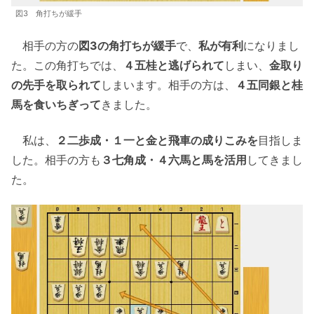
図3 角打ちが緩手
相手の方の
図3の角打ちが緩手
で、
私が有利
になりまし
た。この角打ちでは、
４五桂と逃げられて
しまい、
金取り
の先手を取られて
しまいます。相手の方は、
４五同銀と桂
馬を食いちぎって
きました。
私は、
２二歩成・１一と金と飛車の成りこみを
目指しま
した。相手の方も
３七角成・４六馬と馬を活用
してきまし
た。