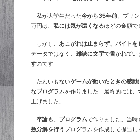
私が大学生だった
今から35年前
、プリン
万円は、
私には気が遠くなる
ほどの金額で
しかし、
あこがれは止まらず、バイトを
データではなく、
雑誌に文字で書かれて
い
す
のです。
たわいもない
ゲームが動いたときの感動
なプログラム
を作りました。最終的には、
上げました。
卒論も、プログラム
で作りました。当時
数分解を行う
プログラムを作成して提出し