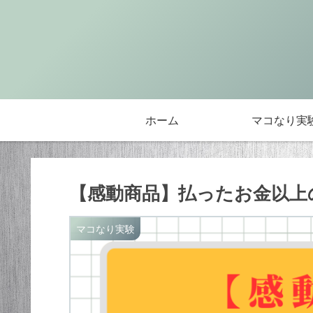
ホーム
マコなり実
【感動商品】払ったお金以上の
マコなり実験