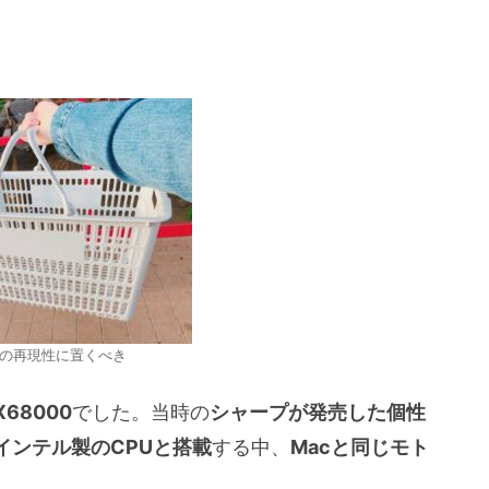
の再現性に置くべき
X68000
でした。当時の
シャープが発売した個性
インテル製のCPUと搭載
する中、
Macと同じモト