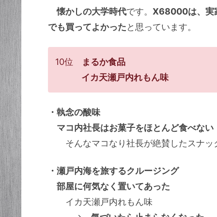
懐かしの大学時代
です。
X68000は、
でも買ってよかった
と思っています。
10位
まるか食品
イカ天瀬戸内れもん味
・執念の酸味
マコ内社長はお菓子をほとんど食べない
そんなマコなり社長が絶賛したスナッ
・瀬戸内海を旅するクルージング
部屋に何気なく置いてあった
イカ天瀬戸内れもん味