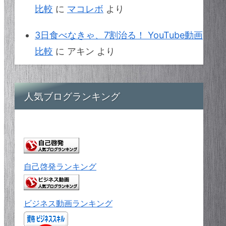
比較
に
マコレボ
より
3日食べなきゃ、7割治る！ YouTube動画
比較
に
アキン
より
人気ブログランキング
自己啓発ランキング
ビジネス動画ランキング