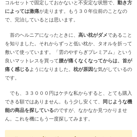
コルセットで固定しておかないと不安定な状態で、
動き方
によっては激痛
が走ります。もう３０年位前のことなの
で、完治しているとは思います。
首のヘルニアになったときに、
高い枕がダメ
であること
を知りました。それからずっと低い枕か、タオルを折って
敷いて使っています。「雲のやすらぎプレミアム」という
良いマットレスを買って
腰が痛くなくなってからは、首が
痛く感じる
ようになりました。
枕が原因
な気がしているの
です。
でも、３３０００円はケチな私からすると、とても購入
できる額ではありません。もう少し安くて、
同じような機
能の商品を探している
のですが、なかなか見つかりませ
ん。これを機にもう一度探してみます。