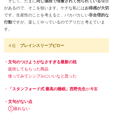
そして、たまに
同じ値段で増量されて売られている
場合
があるので、そこを狙います。ケチな私には
お得感が大切
です。生産性のことを考えると、バカバカしい
非合理的な
行動
ですが、楽しくやっているのでアリだと考えていま
す。
４位
ブレインスリープピロー
・文句のつけようがなさすぎる最新の枕
提供してもらった商品
使ってみてシンプルにいいなと思った
・
「スタンフォード式 最高の睡眠」西野先生
が考案
・文句がない点
①蒸れない