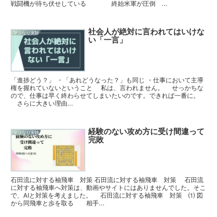
戦闘機が待ち伏せしている 終始米軍が圧倒 ...
社会人が絶対に言われてはいけな
マコなり実験
い「一言」
「進捗どう？」 ・「あれどうなった？」も同じ ・仕事において主導
権を握れていないということ 私は、言われません。 せっかちな
ので、仕事は早く終わらせてしまいたいのです。できれば一番に。
さらに大きい理由...
経験のない攻め方に受け間違って
マコなり実験
完敗
石田流に対する袖飛車 対策 石田流に対する袖飛車 対策 石田流
に対する袖飛車へ対策は、動画やサイトにはありませんでした。そこ
で、AIと対策を考えました。 石田流に対する袖飛車 対策 ⑴ 図
から同飛車と歩を取る 相手...