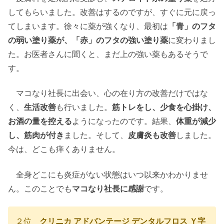
してもらいました。改善はするのですが、すぐに元に戻っ
てしまいます。徐々に薬が強くなり、最初は
「青」のフタ
の弱い塗り薬が、「赤」のフタの強い塗り薬
に変わりまし
た。お医者さんに聞くと、まだ上の強い薬もあるそうで
す。
マコなり社長に出会い、心の在り方の改善だけではな
く、
生活改善
も行いました。
筋トレをし、少食を心掛け、
お酒の量を控える
ようになったのです。結果、
体重が減少
し、筋肉が付き
ました。そして、
皮膚炎も改善
しました。
今は、どこも痒くありません。
全身どこにも炎症がない状態はいつ以来かわかりませ
ん。このことでも
マコなり社長に感謝
です。
２位
クリニカ アドバンテージ デンタルフロス Ｙ字