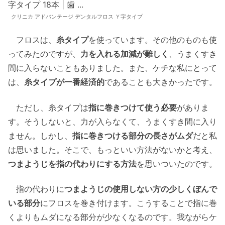
クリニカ アドバンテージ デンタルフロス Ｙ字タイプ
フロスは、
糸タイプ
を使っています。その他のものも使
ってみたのですが、
力を入れる加減が難しく
、うまくすき
間に入らないこともありました。また、ケチな私にとって
は、
糸タイプが一番経済的
であることも大きかったです。
ただし、糸タイプは
指に巻きつけて使う必要
がありま
す。そうしないと、力が入らなくて、うまくすき間に入り
ません。しかし、
指に巻きつける部分の長さがムダ
だと私
は思いました。そこで、もっといい方法がないかと考え、
つまようじを指の代わりにする方法
を思いついたのです。
指の代わりに
つまようじの使用しない方の少しくぼんで
いる部分
にフロスを巻き付けます。こうすることで指に巻
くよりもムダになる部分が少なくなるのです。我ながらケ