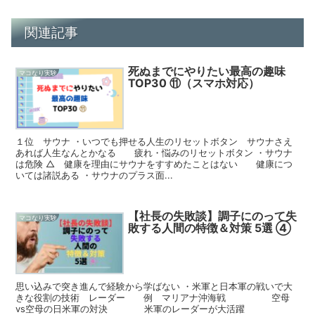
関連記事
死ぬまでにやりたい最高の趣味
マコなり実験
TOP30 ⑪（スマホ対応）
１位 サウナ ・いつでも押せる人生のリセットボタン サウナさえ
あれば人生なんとかなる 疲れ・悩みのリセットボタン ・サウナ
は危険 △ 健康を理由にサウナをすすめたことはない 健康につ
いては諸説ある ・サウナのプラス面...
【社長の失敗談】調子にのって失
マコなり実験
敗する人間の特徴＆対策 5選 ④
思い込みで突き進んで経験から学ばない ・米軍と日本軍の戦いで大
きな役割の技術 レーダー 例 マリアナ沖海戦 空母
vs空母の日米軍の対決 米軍のレーダーが大活躍