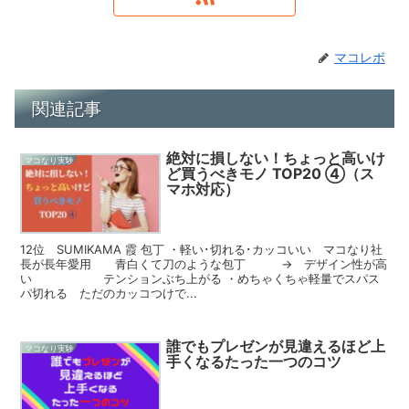
マコレボ
関連記事
絶対に損しない！ちょっと高いけ
マコなり実験
ど買うべきモノ TOP20 ④（ス
マホ対応）
12位 SUMIKAMA 霞 包丁 ・軽い･切れる･カッコいい マコなり社
長が長年愛用 青白くて刀のような包丁 → デザイン性が高
い テンションぶち上がる ・めちゃくちゃ軽量でスパス
パ切れる ただのカッコつけで...
誰でもプレゼンが見違えるほど上
マコなり実験
手くなるたった一つのコツ