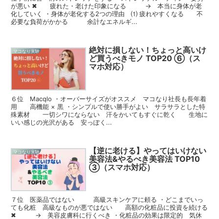
が悪い ✖ 疲れた・老けた印象になる → 本当に身体が老
化していく ・身体が老化する2つの理由 ⑴ 疲れやすくなる 不
必要な負荷がかかる 余計なエネルギ...
絶対に損しない！ちょっと高いけ
マコなり実験
ど買うべきモノ TOP20 ⑥（ス
マホ対応）
６位 Macqlo ・オーバーサイズがオススメ マコなり社長も長年着
用 高機能 × 黒 ・シンプルで使い勝手がよい サラサラとした特
殊素材 一切シワにならない 汗をかいてもすぐに乾く 生地に
いい感じの光沢がある 安っぽく...
【逆に老ける】やってはいけない
マコなり実験
美容法&やるべき美容法 TOP10
③（スマホ対応）
７位 医薬品ではない 高級スキンケアに頼る ・どこまでいっ
ても化粧 高級なものが悪ではない 高額の化粧品に投資を続ける
✖ → 美容皮膚科に行くべき ・化粧品の効果は限定的 気休