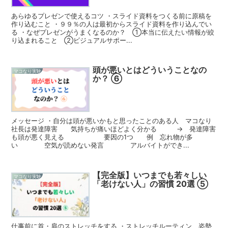
あらゆるプレゼンで使えるコツ ・スライド資料をつくる前に原稿を
作り込むこと ・９９％の人は最初からスライド資料を作り込んでい
る ・なぜプレゼンがうまくなるのか？ ①本当に伝えたい情報が絞
り込まれること ②ビジュアルサポー...
頭が悪いとはどういうことなの
マコなり実験
か？ ⑥
メッセージ ・自分は頭が悪いかもと思ったことのある人 マコなり
社長は発達障害 気持ちが痛いほどよく分かる → 発達障害
も頭が悪く見える 要因の1つ 例 忘れ物が多
い 空気が読めない発言 アルバイトができ...
【完全版】いつまでも若々しい
マコなり実験
「老けない人」の習慣 20選 ⑤
仕事前に首・肩のストレッチをする ・ストレッチルーティン 姿勢