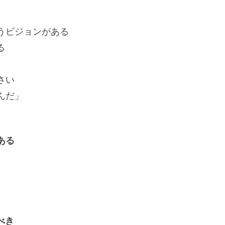
ジョンがある
る
さい
んだ」
ある
べき