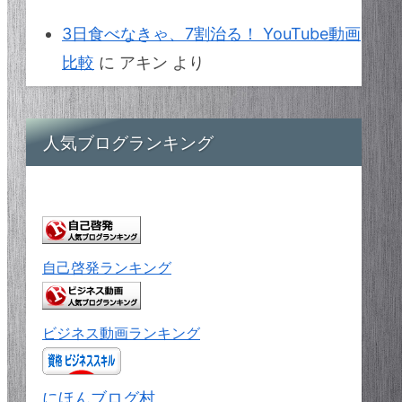
3日食べなきゃ、7割治る！ YouTube動画
比較
に
アキン
より
人気ブログランキング
自己啓発ランキング
ビジネス動画ランキング
にほんブログ村