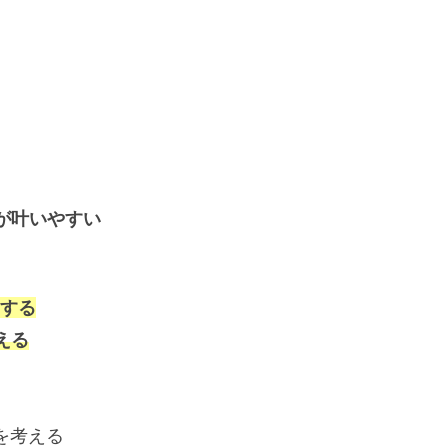
が叶いやすい
する
える
を考える