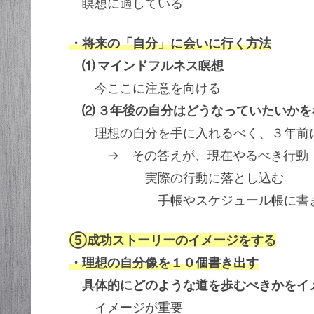
瞑想に適している
・将来の「自分」に会いに行く方法
⑴ マインドフルネス瞑想
今ここに注意を向ける
⑵ ３年後の自分はどうなっていたいか
理想の自分を手に入れるべく、３年前に
→ その答えが、現在やるべき行動
実際の行動に落とし込む
手帳やスケジュール帳に書き
⑤成功ストーリーのイメージをする
・理想の自分像を１０個書き出す
具体的にどのような道を歩むべきかをイ
イメージが重要