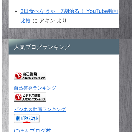
3日食べなきゃ、7割治る！ YouTube動画
比較
に
アキン
より
人気ブログランキング
自己啓発ランキング
ビジネス動画ランキング
にほんブログ村