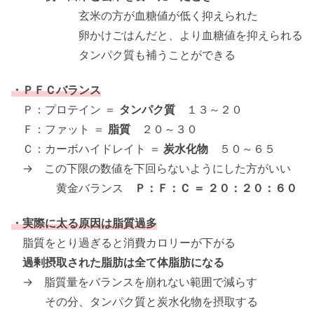
玄米の方が血糖値が低く抑えられた
卵かけごはんだと、より血糖値を抑えられる
タンパク質も補うことができる
・ＰＦＣバランス
Ｐ：プロテイン ＝
タンパク質
１３～２０
Ｆ：ファット ＝
脂質
２０～３０
Ｃ：カーボハイドレイト ＝
炭水化物
５０～６５
→ この下限の数値を下回らないようにした方がいい
黄金バランス
Ｐ：Ｆ：Ｃ ＝ ２０：２０：６０
・実際に太る原因は脂質過多
脂質をとり過ぎると消費カロリーが下がる
過剰摂取された脂肪は全て体脂肪になる
→ 脂質量をバランスを崩れない範囲で減らす
その分、タンパク質と炭水化物を摂取する