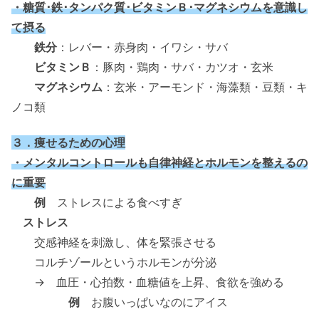
・糖質･鉄･タンパク質･ビタミンＢ･マグネシウムを意識し
て摂る
鉄分
：レバー・赤身肉・イワシ・サバ
ビタミンＢ
：豚肉・鶏肉・サバ・カツオ・玄米
マグネシウム
：玄米・アーモンド・海藻類・豆類・キ
ノコ類
３．痩せるための心理
・メンタルコントロールも自律神経とホルモンを整えるの
に重要
例
ストレスによる食べすぎ
ストレス
交感神経を刺激し、体を緊張させる
コルチゾールというホルモンが分泌
→ 血圧・心拍数・血糖値を上昇、食欲を強める
例
お腹いっぱいなのにアイス