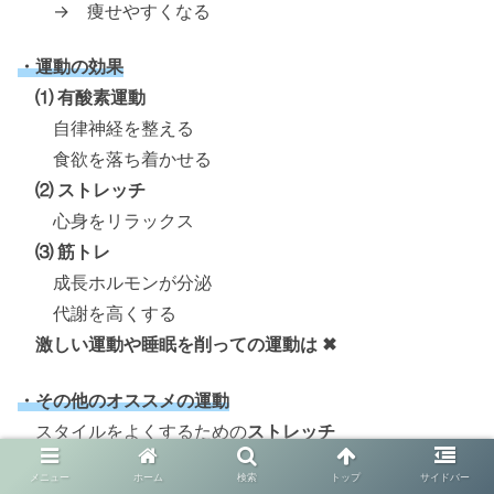
→ 痩せやすくなる
・運動の効果
⑴ 有酸素運動
自律神経を整える
食欲を落ち着かせる
⑵ ストレッチ
心身をリラックス
⑶ 筋トレ
成長ホルモンが分泌
代謝を高くする
激しい運動や睡眠を削っての運動は ✖
・その他のオススメの運動
スタイルをよくするための
ストレッチ
毎日１回の
スクワット
メニュー
ホーム
検索
トップ
サイドバー
座る時間を減らす