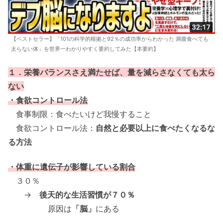
【ベストセラー】「101の科学的根拠と92％の成功率からわかった 満腹食べても
太らない体」を世界一わかりやすく要約してみた【本要約】
１．栄養バランスさえ満たせば、量を減らさなくても太ら
ない
・食欲コントロール法
食事制限：食べたいけど我慢すること
食欲コントロール法：
自然と必要以上に食べたくなるな
る方法
・体重に遺伝子が影響している割合
３０％
→
後天的な生活習慣が７０％
原因は
「脳」
にある