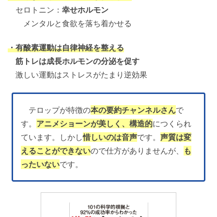
セロトニン：
幸せホルモン
メンタルと食欲を落ち着かせる
・有酸素運動は自律神経を整える
筋トレは成長ホルモンの分泌を促す
激しい運動はストレスがたまり逆効果
テロップが特徴の
本の要約チャンネルさん
で
す。
アニメショーンが美しく、構造的
につくられ
ています。しかし
惜しいのは音声
です。
声質は変
えることができない
ので仕方がありませんが、
も
ったいない
です。