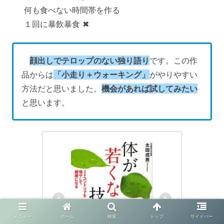
何も食べない時間帯を作る
１回に暴飲暴食 ✖
顔出しでテロップのない独り語り
です。この作
品からは
「小走り＋ウォーキング」
がやりやすい
方法だと思いました。
機会があれば試してみたい
と思います。
メニュー
ホーム
検索
トップ
サイドバー