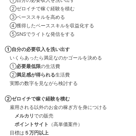
①自分の必要収入を洗い出す
②ゼロイチで稼ぐ経験を積む
③ベーススキルを高める
④獲得したベーススキルを収益化する
⑤SNSでライトな発信をする
①自分の必要収入を洗い出す
いくらあったら満足なのかゴールを決める
①
必要最低限
の生活費
②
満足感が得られる
生活費
実際の数字を見ながら検討する
②ゼロイチで稼ぐ経験を積む
雇用される以外のお金の稼ぎ方を身につける
メルカリ
での販売
ポイントサイト
（高単価案件）
目標は
５万円以上