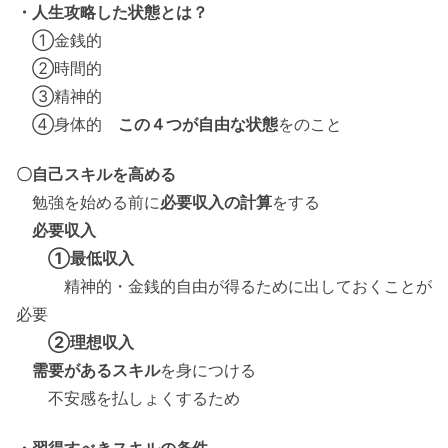
・人生攻略した状態とは？
①金銭的
②時間的
③精神的
④身体的
この４つが自由な状態
をのこと
〇自己スキルを高める
勉強を始める前に
必要収入の計算
をする
必要収入
①最低収入
精神的・金銭的自由が得るために出しておくことが
必要
②理想収入
需要があるスキル
を身につける
不安感を払しょくするため