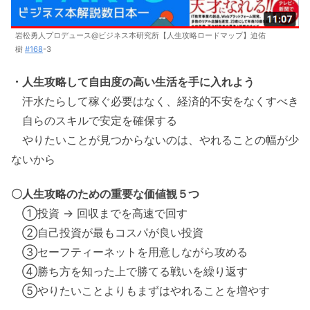
岩松勇人プロデュース@ビジネス本研究所【人生攻略ロードマップ】迫佑
樹
#168
-3
・人生攻略して自由度の高い生活を手に入れよう
汗水たらして稼ぐ必要はなく、経済的不安をなくすべき
自らのスキルで安定を確保する
やりたいことが見つからないのは、やれることの幅が少
ないから
〇人生攻略のための重要な価値観５つ
①投資 → 回収までを高速で回す
②自己投資が最もコスパが良い投資
③セーフティーネットを用意しながら攻める
④勝ち方を知った上で勝てる戦いを繰り返す
⑤やりたいことよりもまずはやれることを増やす