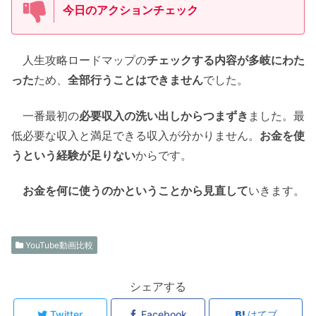
今日のアクションチェック
人生攻略ロードマップの
チェックする内容が多岐にわた
った
ため、
全部行うことはできません
でした。
一番最初の
必要収入の洗い出しからつまずき
ました。最
低必要な収入と満足できる収入が分かりません。
お金を使
うという経験が足りない
からです。
お金を何に使うのかということから見直して
いきます。
YouTube動画比較
シェアする
Twitter
Facebook
はてブ