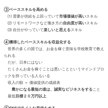
③ベーススキルを高める
⑴ 需要が供給を上回っていて
市場価値が高い
スキル
⑵ リモートワークなど働き方の
自由度が高い
スキル
⑶ 自分がやっていて
楽しいと思える
スキル
④獲得したベーススキルを収益化する
世界の多くの国では、お金を稼ぐ意味を学校教育で教え
られる
だが、日本にはない
たくさんお金を稼ぐことは悪いことというマインドブロ
ックを持っている人もいる
収入の額 ＝ 価値提供の成績表
豊かになる最短の道は、誠実なビジネスをする
こと
最低
目標２０万円以上
⑤SNSでライトな発信をする