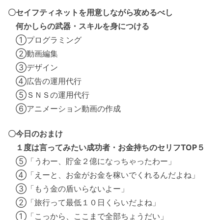
〇セイフティネットを用意しながら攻めるべし
何かしらの武器・スキルを身につける
①プログラミング
②動画編集
③デザイン
④広告の運用代行
⑤ＳＮＳの運用代行
⑥アニメーション動画の作成
〇今日のおまけ
１度は言ってみたい成功者・お金持ちのセリフTOP５
⑤「うわー、貯金２億になっちゃったわー」
④「えーと、お金がお金を稼いでくれるんだよね」
③「もう金の盾いらないよー」
②「旅行って最低１０日くらいだよね」
①「こっから、ここまで全部ちょうだい」