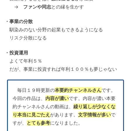
→
ファンや同志
との縁を生かす
・事業の分散
馴染みのない分野の起業もできるようになる
リスク分散になる
・投資運用
よくて年利５％
だが、事業に投資すれば年利１００％も夢じゃない
毎日１９時更新の
本要約チャンネルさん
です。
今回の作品は、
内容が濃い
です。内容が濃い本要
約チャンネルさんの動画は、
繰り返しが少なくな
り本当に見ごたえ
があります。
文字情報が多い
で
すが、
とても参考
になりました。