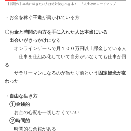
【話題作】本当に稼ぎたい人は絶対読むべき本！ 『人生攻略ロードマップ』
・お金を稼ぐ
王道
が書かれている方
〇お金と時間の両方を手に入れた人は本当にいる
出会いがきっかけ
になる
オンラインゲームで月１００万円以上課金している人
仕事を仕組み化していて自分がいなくても仕事が回
る
サラリーマンになるのが当たり前という
固定観念が変
わった
・自由な生き方
①金銭的
お金の心配を一切しなくていい
②時間的
時間的な余裕がある