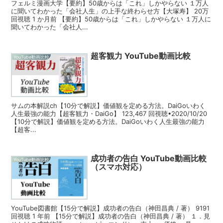
フェルミ漫画大学【要約】50歳からは「これ」しかやらない １万人
に聞いてわかった「会社人生」の上手な終わらせ方【大塚寿】 20万
回視聴 1 か月前 【要約】50歳からは「これ」しかやらない １万人に
聞いてわかった「会社人...
超客観力 YouTube動画比較
YouTube動画比較
サムの本解説ch【10分で解説】価値観を定める方法。DaiGoいわく
人生最強の能力【超客観力・DaiGo】 123,467 回視聴•2020/10/20
【10分で解説】価値観を定める方法。DaiGoいわく人生最強の能力
【超客...
成功者の告白 YouTube動画比較
YouTube動画比較
（スマホ対応）
YouTube図書館【15分で解説】成功者の告白（神田昌典 / 著） 9191
回視聴 1 年前 【15分で解説】成功者の告白（神田昌典 / 著） １．見