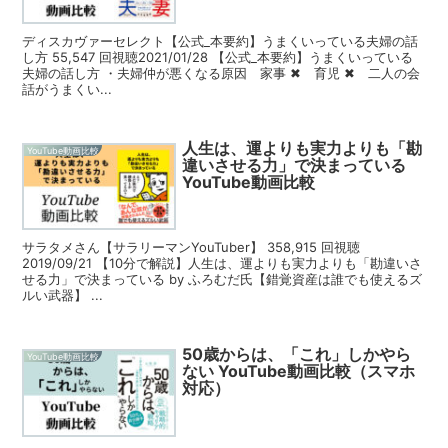
ディスカヴァーセレクト【公式_本要約】うまくいっている夫婦の話
し方 55,547 回視聴2021/01/28 【公式_本要約】うまくいっている
夫婦の話し方 ・夫婦仲が悪くなる原因 家事 ✖ 育児 ✖ 二人の会
話がうまくい...
人生は、運よりも実力よりも「勘
YouTube動画比較
違いさせる力」で決まっている
YouTube動画比較
サラタメさん【サラリーマンYouTuber】 358,915 回視聴
2019/09/21 【10分で解説】人生は、運よりも実力よりも「勘違いさ
せる力」で決まっている by ふろむだ氏【錯覚資産は誰でも使えるズ
ルい武器】 ...
50歳からは、「これ」しかやら
YouTube動画比較
ない YouTube動画比較（スマホ
対応）