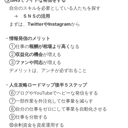
自分のスキルを必要としている人たちを探す
→
ＳＮＳの活用
まずは、
TwitterやInstagram
から
・情報発信のメリット
①仕事の
報酬が相場より高く
なる
②
収益化の機会
が増える
③
ファンや同志
が増える
デメリットは、アンチが必ず出ること
・人生攻略ロードマップ後半５ステップ
⑥ブログやYouTubeでヘビーな発信をする
⑦一部作業を外注化して仕事量を減らす
⑧自分の仕事をゼロにして事業を自動化させる
⑨仕事を分散する
⑩余剰資金を資産運用する