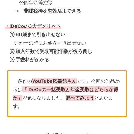
公的年金等控除
→
非課税枠を有効活用できる
・iDeCoの3大デメリット
⑴ 60歳まで引き出せない
万が一の時にお金を引き出せない
⑵ 加入年数で受取可能年齢が後ろ倒し
⑶ 手数料がかかる
多作の
YouTube図書館さん
です。今回の作品か
らは
「iDeCoの一括受取と年金受取はどちらが得
か」
が気になりました。
調べてみよう
と思いま
す。