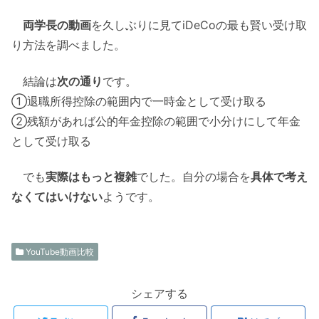
両学長の動画
を久しぶりに見てiDeCoの最も賢い受け取
り方法を調べました。
結論は
次の通り
です。
①退職所得控除の範囲内で一時金として受け取る
②残額があれば公的年金控除の範囲で小分けにして年金
として受け取る
でも
実際はもっと複雑
でした。自分の場合を
具体で考え
なくてはいけない
ようです。
YouTube動画比較
シェアする