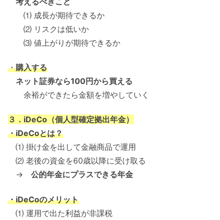
考えるべきこと
⑴ 成長が期待できるか
⑵ リスクは低いか
⑶ 値上がりが期待できるか
・
購入する
ネット証券なら100円から買える
余裕ができたら金額を増やしていく
３．iDeCo（個人型確定拠出年金）
・iDeCoとは？
⑴ 掛け金を出して金融商品で運用
⑵ 老後の資金を60歳以降に受け取る
→
公的年金にプラスできる年金
・iDeCoのメリット
⑴ 運用で出た利益が非課税