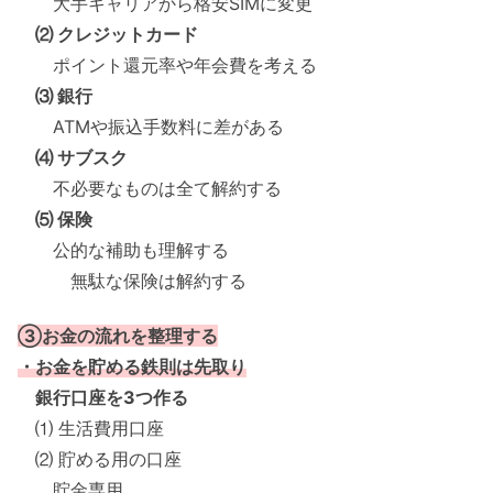
大手キャリアから格安SIMに変更
⑵ クレジットカード
ポイント還元率や年会費を考える
⑶ 銀行
ATMや振込手数料に差がある
⑷ サブスク
不必要なものは全て解約する
⑸ 保険
公的な補助も理解する
無駄な保険は解約する
③お金の流れを整理する
・お金を貯める鉄則は先取り
銀行口座を3つ作る
⑴ 生活費用口座
⑵ 貯める用の口座
貯金専用