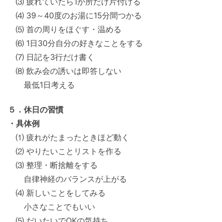
⑶ 疲れていたら1か所だけ片付ける
⑷ 39～40度のお湯に15分間つかる
⑸ 首の周りをほぐす・温める
⑹ 1日30分自分の好きなことをする
⑺ 日記を3行だけ書く
⑻ 飲み会の誘いは即答しない
最低1日考える
５．休日の習慣
・具体例
⑴ 疲れがたまったときほど動く
⑵ やりたいことリストを作る
⑶ 整理・断捨離をする
自律神経のバランスが上がる
⑷ 新しいことをしてみる
小さなことでもいい
⑸ だいたいでOKの気持ち