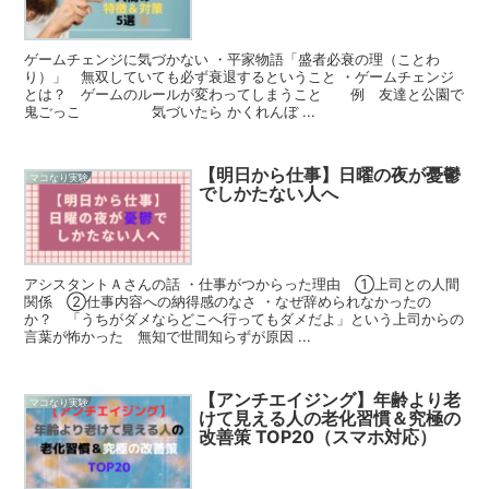
ゲームチェンジに気づかない ・平家物語「盛者必衰の理（ことわ
り）」 無双していても必ず衰退するということ ・ゲームチェンジ
とは？ ゲームのルールが変わってしまうこと 例 友達と公園で
鬼ごっこ 気づいたら かくれんぼ ...
【明日から仕事】日曜の夜が憂鬱
マコなり実験
でしかたない人へ
アシスタントＡさんの話 ・仕事がつからった理由 ①上司との人間
関係 ②仕事内容への納得感のなさ ・なぜ辞められなかったの
か？ 「うちがダメならどこへ行ってもダメだよ」という上司からの
言葉が怖かった 無知で世間知らずが原因 ...
【アンチエイジング】年齢より老
マコなり実験
けて見える人の老化習慣＆究極の
改善策 TOP20（スマホ対応）