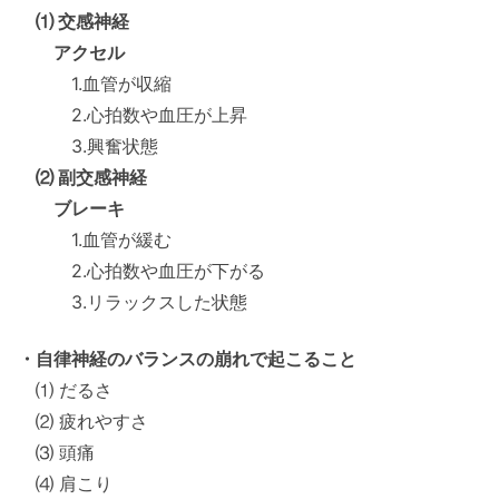
⑴ 交感神経
アクセル
1.血管が収縮
2.心拍数や血圧が上昇
3.興奮状態
⑵ 副交感神経
ブレーキ
1.血管が緩む
2.心拍数や血圧が下がる
3.リラックスした状態
・自律神経のバランスの崩れで起こること
⑴ だるさ
⑵ 疲れやすさ
⑶ 頭痛
⑷ 肩こり