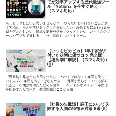
てが効率アップする歴代最強ツー
ル『Notion』を今すぐ使え！
（スマホ対応）
もっとラクしたいと思いませんか？ ・やらないといけないことが多
くて混乱 考えや学びをラクラク保存したい 締め切りに追われる毎
日を何とかしたい 簡単な情報発信をサクッとしたい たくさんのツ
ールやアプリで疲れる → 革命をもたらすツー...
【いつもピカピカ】1年中家が片
マコなり実験
付いた状態に保つコツ 完全版
【場所別に解説】（スマホ対応）
⑨
【寝室編】起きたら布団をたたむ ・ベッドではなくて布団を使って
いる人 △ 布団を出しっぱなしの人 部屋が散らかっている傾向
にある 布団は毎回たたむのが面倒 ベッドがオススメ ・布団は
毎回必ずたたむべき 整理整頓はここから始...
【社長の失敗談】調子にのって失
マコなり実験
敗する人間の特徴＆対策 5選 ⑤