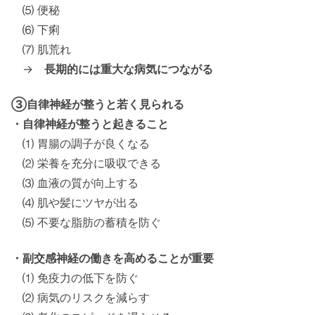
⑸ 便秘
⑹ 下痢
⑺ 肌荒れ
→
長期的には重大な病気につながる
③自律神経が整うと若く見られる
・自律神経が整うと起きること
⑴ 胃腸の調子が良くなる
⑵ 栄養を充分に吸収できる
⑶ 血液の質が向上する
⑷ 肌や髪にツヤが出る
⑸ 不要な脂肪の蓄積を防ぐ
・副交感神経の働きを高めることが重要
⑴ 免疫力の低下を防ぐ
⑵ 病気のリスクを減らす