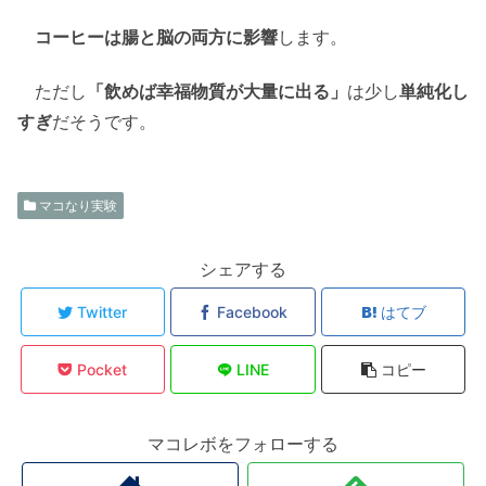
コーヒーは腸と脳の両方に影響
します。
ただし
「飲めば幸福物質が大量に出る」
は少し
単純化し
すぎ
だそうです。
マコなり実験
シェアする
Twitter
Facebook
はてブ
Pocket
LINE
コピー
マコレボをフォローする