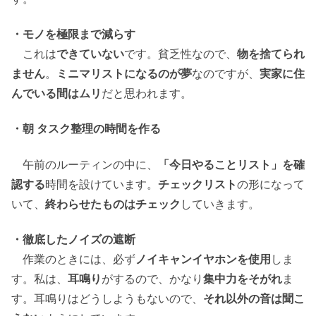
・モノを極限まで減らす
これは
できていない
です。貧乏性なので、
物を捨てられ
ません
。
ミニマリストになるのが夢
なのですが、
実家に住
んでいる間はムリ
だと思われます。
・朝 タスク整理の時間を作る
午前のルーティンの中に、
「今日やることリスト」を確
認する
時間を設けています。
チェックリスト
の形になって
いて、
終わらせたものはチェック
していきます。
・徹底したノイズの遮断
作業のときには、必ず
ノイキャンイヤホンを使用
しま
す。私は、
耳鳴り
がするので、かなり
集中力をそがれ
ま
す。耳鳴りはどうしようもないので、
それ以外の音は聞こ