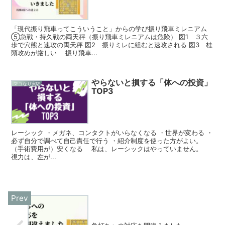
「現代振り飛車ってこういうこと」からの学び振り飛車ミレニアム
⑤急戦・持久戦の両天秤（振り飛車ミレニアムは危険） 図1 ３六
歩で穴熊と速攻の両天秤 図2 振りミレに組むと速攻される 図3 桂
頭攻めが厳しい 振り飛車...
やらないと損する「体への投資」
マコなり実験
TOP3
レーシック ・メガネ、コンタクトがいらなくなる ・世界が変わる ・
必ず自分で調べて自己責任で行う ・紹介制度を使った方がよい。
（手術費用が）安くなる 私は、レーシックはやっていません。
視力は、左が...