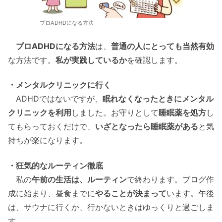
プロADHDになる方法
プロADHDになる方法
は、
普通の人にとっても当然有効
な方法です。
私が実践しているか
を確認します。
・メンタルクリニックに行く
ADHDではないですが、
眠れなくなったときにメンタル
クリニックを利用
しました。お守りとして
睡眠薬を処方
し
てもらっておくだけで、
いざとなったら睡眠薬がある
と気
持ちが楽になります。
・狂気的なルーティン徹底
私の
午前の生活は、ルーティン
で終わります。ブログ作
成に始まり、昼食までに
やることが決まって
います。午後
は、サウナに行くか、行かないときはゆっくりと過ごしま
す。