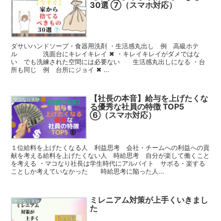
30選 ⑦（スマホ対応）
ダサいハンドソープ・食器用洗剤 ・生活感丸出し 例 高級ホテ
ル 洗面台にキレイキレイ ✖ ・キレイキレイがダメではな
い でも洗練された空間には必要ない 生活感丸出しになる ・台
所も同じ 例 台所にジョイ ✖ ...
【社長の本音】給与を上げたくな
マコなり実験
る優秀な社員の特徴 TOP5
⑥（スマホ対応）
１位給料を上げたくなる人 利益思考 会社・チームへの利益への貢
献を考える給料を上げたくない人 時給思考 自分が楽して働くこと
を考える ・マコなり社長は学生時代にアルバイト サボる・楽する
ことしか考えていなかった 時給思考に陥った人...
ミレニアム対策が上手くいきまし
マコなり実験
た