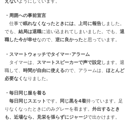
えない
ようにしています。
・周囲への事前宣言
仕事で
眠れなくなったときには、上司に報告
しました。
でも、
結局は退職
に追い込まれてしまいました。でも、
退
職した今が幸せ
なので、
逆に良かった
と思っています。
・スマートウォッチでタイマー･アラーム
タイマーは、
スマートスピーカーで声で設定
します。退
職して、
時間が自由に使える
ので、アラームは、
ほとんど
必要なく
なりました。
・毎日同じ服を着る
毎日同じスエット
です。
同じ黒を4着
持っています。足
りなくなったときにのみグレーを着ます。
外出するとき
も、近場なら、見栄を張らずにジャージ
で出かけます。