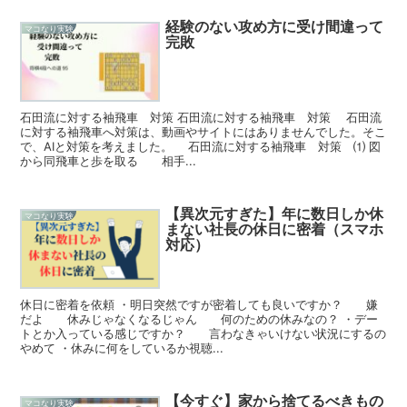
経験のない攻め方に受け間違って
マコなり実験
完敗
石田流に対する袖飛車 対策 石田流に対する袖飛車 対策 石田流
に対する袖飛車へ対策は、動画やサイトにはありませんでした。そこ
で、AIと対策を考えました。 石田流に対する袖飛車 対策 ⑴ 図
から同飛車と歩を取る 相手...
【異次元すぎた】年に数日しか休
マコなり実験
まない社長の休日に密着（スマホ
対応）
休日に密着を依頼 ・明日突然ですが密着しても良いですか？ 嫌
だよ 休みじゃなくなるじゃん 何のための休みなの？ ・デー
トとか入っている感じですか？ 言わなきゃいけない状況にするの
やめて ・休みに何をしているか視聴...
【今すぐ】家から捨てるべきもの
マコなり実験