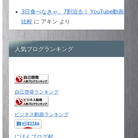
3日食べなきゃ、7割治る！ YouTube動画
比較
に
アキン
より
人気ブログランキング
自己啓発ランキング
ビジネス動画ランキング
にほんブログ村