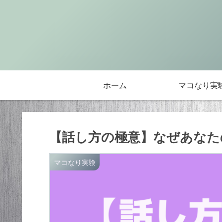
ホーム
マコなり実
【話し方の極意】なぜあなた
マコなり実験