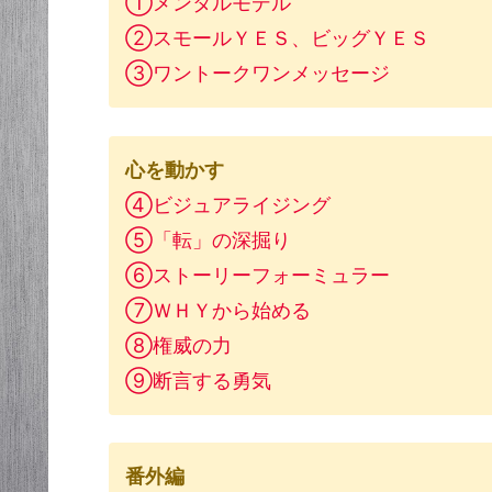
①メンタルモデル
②スモールＹＥＳ、ビッグＹＥＳ
③ワントークワンメッセージ
心を動かす
④ビジュアライジング
⑤「転」の深掘り
⑥ストーリーフォーミュラー
⑦ＷＨＹから始める
⑧権威の力
⑨断言する勇気
番外編