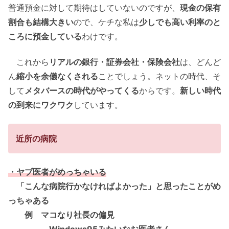
普通預金に対して期待はしていないのですが、
現金の保有
割合も結構大きい
ので、ケチな私は
少しでも高い利率のと
ころに預金している
わけです。
これから
リアルの銀行・証券会社・保険会社
は、どんど
ん
縮小を余儀なくされる
ことでしょう。ネットの時代、そ
して
メタバースの時代がやってくる
からです。
新しい時代
の到来にワクワク
しています。
近所の病院
・ヤブ医者がめっちゃいる
「こんな病院行かなければよかった」と思ったことがめ
っちゃある
例 マコなり社長の偏見