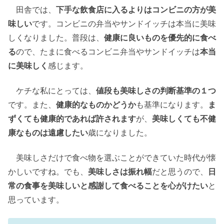
田舎では、
下手な飲食店に入るよりはコンビニの方が美
味しい
です。コンビニの弁当やサンドイッチは本当に美味
しくなりました。普段は、
健康に良いものを優先的に食べ
る
ので、たまに食べるコンビニ弁当やサンドイッチは
本当
に美味しく
感じます。
ケチな私にとっては、
値段も美味しさの判断基準の１つ
です。また、
健康的なものかどうか
も基準になります。
ま
ずくても健康的であれば許されます
が、
美味しくても不健
康なものは遠慮したい
歳になりました。
美味しさだけで食べ物を選ぶことができていた時代が懐
かしいですね。でも、
美味しさは振れ幅
だと思うので、
日
常の食事を美味しいと感謝して食べることを心がけたい
と
思っています。