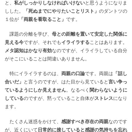
と、
私がしっかりしなければいけない
と思うようになりま
しした。
「死ぬまでにやりたいことリスト」
のダントツの
１位が
「両親を看取ること」
です。
課題の分離を学び、
母との距離を置いて安定した関係に
見える今
ですが、それでも
イライラする
ことはあります。
メタ認知はかなり有効
なのですが、イライラしている自分
がそこにいることは間違いありません。
特にイライラするのは、
両親の口論
です。両親は
「話し
合いだ」
と言うのですが、はた目から見ていると
言い争っ
ているようにしか見えません
。なるべく
関わらないように
している
のですが、黙っていること自体が
ストレス
になり
ます。
たくさん迷惑をかけて、
感謝すべき存在の両親
なのです
が、近くにいて
日常的に接していると感謝の気持ちを忘れ