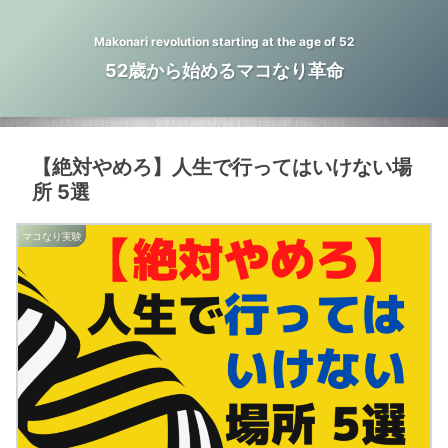
Makonari revolution starting at the age of 52
52歳から始めるマコなり革命
【絶対やめろ】人生で行ってはいけない場
所 5選
マコなり実験