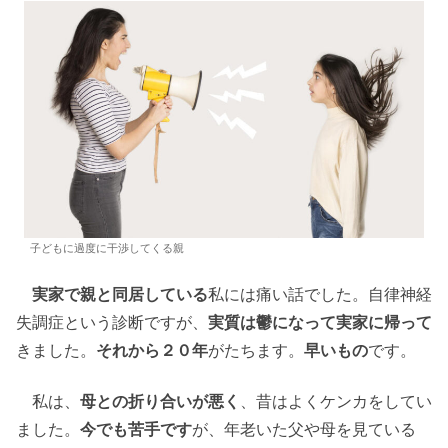
子どもに過度に干渉してくる親
実家で親と同居している
私には痛い話でした。自律神経
失調症という診断ですが、
実質は鬱になって実家に帰って
きました。
それから２０年
がたちます。
早いもの
です。
私は、
母との折り合いが悪く
、昔はよくケンカをしてい
ました。
今でも苦手です
が、年老いた父や母を見ている