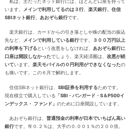
私は、主だったネット銀行には、ほとんど口座を持って
います。
メインで利用してるのは３行
。
楽天銀行、住信
SBIネット銀行、あおぞら銀行
です。
楽天銀行は、カードからの引き落としや株の配当の振込
先など、
メインで利用している銀行
です。
３００万円以上
の利率を下げる
という改悪をしなければ、
あおぞら銀行に
口座は開設しなかった
でしょう。楽天経済圏は、
改悪が続
いて
います。
楽天モバイルの０円利用ができなくなった
の
も痛いです。この６月で解約します。
住信SBIネット銀行は、
SBI証券を利用する
ためです。
現在積立で購入している
「SBI・バンガード・S＆P500イ
ンデックス・ ファンド」
のために口座開設しています。
あおぞら銀行は、
普通預金の利率が日本でいちばん高い
銀行
です。年０.２％は、大手の０.００１％の２００倍。