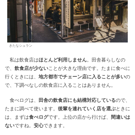
きたなシュラン
私は飲食店は
ほとんど利用しません
。田舎暮らしなの
で、
飲食店が少ない
ことが大きな理由です。たまに食べに
行くときには、
地方都市でチェーン店に入ることが多い
の
で、下調べなしの飲食店に入ることはありません。
食べログは、
田舎の飲食店にも結構対応している
ので、
たまに調べて使います。
後輩を連れていく店を選ぶ
ときに
は、まずは
食べログ
です。上位の店から行けば、
間違いは
ない
ですね。
安心
できます。