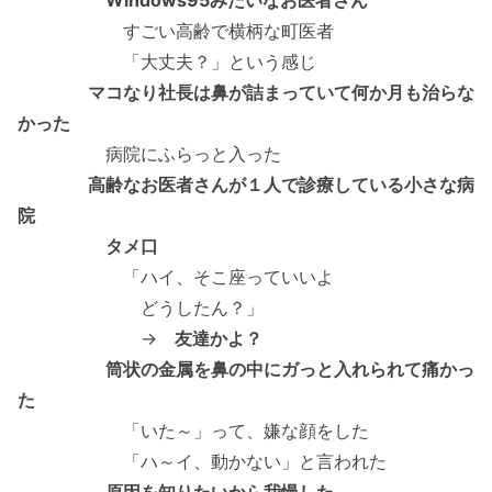
Windows95みたいなお医者さん
すごい高齢で横柄な町医者
「大丈夫？」という感じ
マコなり社長は鼻が詰まっていて何か月も治らな
かった
病院にふらっと入った
高齢なお医者さんが１人で診療している小さな病
院
タメ口
「ハイ、そこ座っていいよ
どうしたん？」
→
友達かよ？
筒状の金属を鼻の中にガっと入れられて痛かっ
た
「いた～」って、嫌な顔をした
「ハ～イ、動かない」と言われた