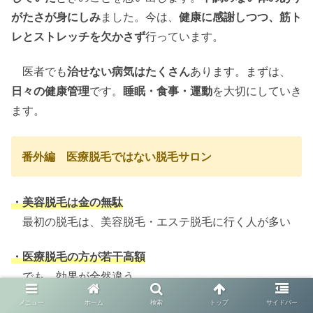
がたさが身にしみ
ました。今は、
健康に感謝しつつ、筋ト
レとストレッチを欠かさず
行っています。
医者でも
治せない病気はたくさん
あります。まずは、
日々の健康管理
です。
睡眠・食事・運動
を大切にしていき
ます。
番外編 医療脱毛ではない脱毛サロン
・美容脱毛は金の無駄
最初の脱毛は、美容脱毛・エステ脱毛に行く人が多い
・医療脱毛の方が若干高額
でも、効果が全然違う
メニュー
ホーム
検索
トップ
サイドバー
・マコなり社長はエステ脱毛に行ったことに後悔している