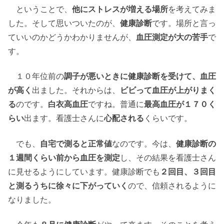
ということで、
他にストレスが増える場所
を考えてみま
した。そして思いついたのが、
健康診断
です。場所と言っ
ていいのかどうかわかりませんが、
血圧測定が大の苦手
で
す。
１０年位前の
調子が悪いときに健康診断を受けて、血圧
が高く
出ました。それからは、
ビビって血圧が上がりまく
る
のです。
白衣高血圧
ですね。普通に
最高血圧が１７０く
らい
出ます。看護士さんに
心配される
くらいです。
でも、
自宅で測ると正常値
なのです。今は、
健康診断の
１週間くらい前から血圧を測定
し、その結果を看護士さん
に見せるようにしています。健康診断でも
２回目、３回目
と測るうちに徐々に下がっていく
ので、信頼されるように
なりました。