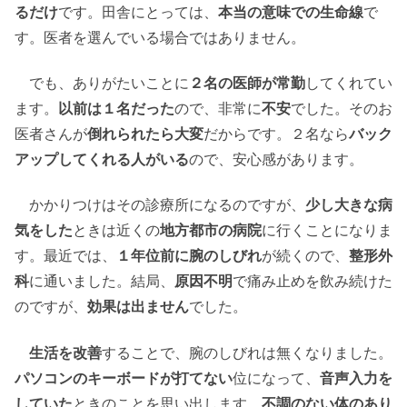
るだけ
です。田舎にとっては、
本当の意味での生命線
で
す。医者を選んでいる場合ではありません。
でも、ありがたいことに
２名の医師が常勤
してくれてい
ます。
以前は１名だった
ので、非常に
不安
でした。そのお
医者さんが
倒れられたら大変
だからです。２名なら
バック
アップしてくれる人がいる
ので、安心感があります。
かかりつけはその診療所になるのですが、
少し大きな病
気をした
ときは近くの
地方都市の病院
に行くことになりま
す。最近では、
１年位前に腕のしびれ
が続くので、
整形外
科
に通いました。結局、
原因不明
で痛み止めを飲み続けた
のですが、
効果は出ません
でした。
生活を改善
することで、腕のしびれは無くなりました。
パソコンのキーボードが打てない
位になって、
音声入力を
していた
ときのことを思い出します。
不調のない体のあり