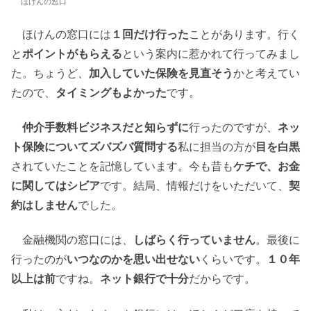
ほけんの窓口
ほけんの窓口には
１回だけ行った
ことがあります。行く
と
ポイントがもらえる
という案内に惹かれて行ってみまし
た。ちょうど、
加入していた保険を見直そう
かと考えてい
たので、
タイミングもよかった
です。
仲介手数料ビジネスだと知らずに
行ったのですが、
ネッ
ト保険についてズバズバ質問する
私に担当の方が
目を白黒
されていたことを記憶しています。今も昔も
ケチで、お金
に関してはシビア
です。結局、情報だけをいただいて、
契
約はしません
でした。
金融機関の窓口には、
しばらく行っていません
。最後に
行ったのが
いつなのかを思い出せない
くらいです。
１０年
以上は前
ですね。
ネット銀行で十分
だからです。