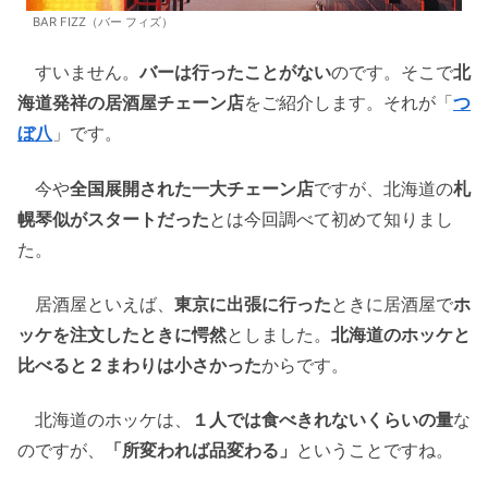
BAR FIZZ（バー フィズ）
すいません。
バーは行ったことがない
のです。そこで
北
海道発祥の居酒屋チェーン店
をご紹介します。それが「
つ
ぼ八
」です。
今や
全国展開された一大チェーン店
ですが、北海道の
札
幌琴似がスタートだった
とは今回調べて初めて知りまし
た。
居酒屋といえば、
東京に出張に行った
ときに居酒屋で
ホ
ッケを注文したときに愕然
としました。
北海道のホッケと
比べると２まわりは小さかった
からです。
北海道のホッケは、
１人では食べきれないくらいの量
な
のですが、
「所変われば品変わる」
ということですね。