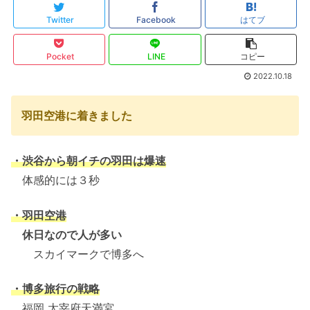
Twitter
Facebook
はてブ
Pocket
LINE
コピー
2022.10.18
羽田空港に着きました
・渋谷から朝イチの羽田は爆速
体感的には３秒
・羽田空港
休日なので人が多い
スカイマークで博多へ
・博多旅行の戦略
福岡 太宰府天満宮