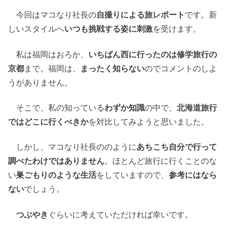
今回はマコなり社長の
自撮りによる旅レポート
です。新
しいスタイルへ
いつも挑戦する姿に刺激
を受けます。
私は福岡はおろか、
いちばん西に行ったのは修学旅行の
京都
まで。福岡は、
まったく知らない
のでコメントのしよ
うがありません。
そこで、私の知っている
わずか知識
の中で、
北海道旅行
ではどこに行くべきか
を対比してみようと思いました。
しかし、マコなり社長ののように
あちこち自分で行って
調べたわけではありません
。ほとんど旅行に行くことのな
い
巣ごもりのような生活
をしていますので、
参考にはなら
ない
でしょう。
つぶやき
ぐらいに考えていただければ幸いです。