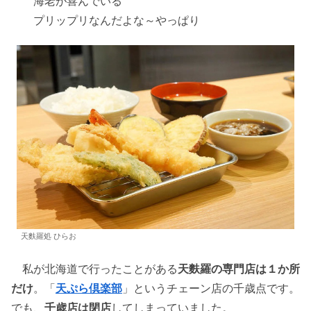
海老が喜んでいる
プリップリなんだよな～やっぱり
天麩羅処 ひらお
私が北海道で行ったことがある
天麩羅の専門店は１か所
だけ
。「
天ぷら倶楽部
」というチェーン店の千歳点です。
でも、
千歳店は閉店
してしまっていました。