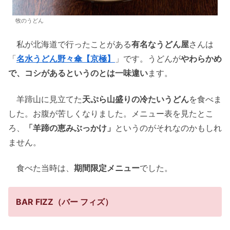
牧のうどん
私が北海道で行ったことがある
有名なうどん屋
さんは
「
名水うどん野々傘【京極】
」です。うどんが
やわらかめ
で、コシがあるというのとは一味違い
ます。
羊蹄山に見立てた
天ぷら山盛りの冷たいうどん
を食べま
した。お腹が苦しくなりました。メニュー表を見たとこ
ろ、
「羊蹄の恵みぶっかけ」
というのがそれなのかもしれ
ません。
食べた当時は、
期間限定メニュー
でした。
BAR FIZZ（バー フィズ）