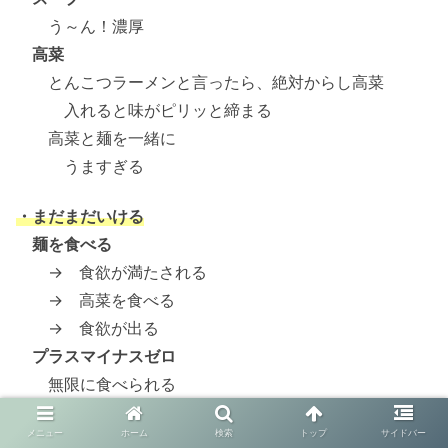
う～ん！濃厚
高菜
とんこつラーメンと言ったら、絶対からし高菜
入れると味がピリッと締まる
高菜と麺を一緒に
うますぎる
・まだまだいける
麺を食べる
→ 食欲が満たされる
→ 高菜を食べる
→ 食欲が出る
プラスマイナスゼロ
無限に食べられる
・食事は次のお店で最後
メニュー
ホーム
検索
トップ
サイドバー