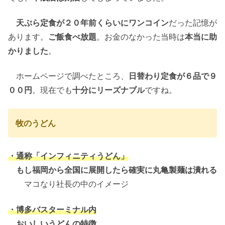
天ぷら定食が２０年前くらいにワンコイン
だった記憶が
あります。
ご飯食べ放題
。お金のなかった当時は
本当に助
かりました
。
ホームページで調べたところ、
日替わり定食が６品で９
００円
。現在でも
十分にリーズナブル
ですね。
牧のうどん
・通称「インフィニティうどん」
もし福岡から全国に展開したら確実に丸亀製麺は潰れる
マコなり社長の中のイメージ
・博多バスターミナル内
おいしいうどんの特徴