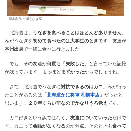
博多名代 吉塚うなぎ屋
北海道は、
うなぎを食べることはほとんどありません
。
私がうなぎを
初めて食べたのは大学生のとき
です。友達が
本州出身
で一緒に食べに行きました。
でも、その友達が
何度も「失敗した」
と言っていた記憶
が残っています。よっぽど
まずかった
からでしょうね。
さて、北海道でうなぎに
対抗できるのはカニ
。私が行っ
たことがあるのは
「
北海道かに将軍 札幌本店
」
だったと
思います。
２０年くらい前なのでかなりうろ覚え
です。
カニ好きという訳ではなく、
友達についていった
だけで
す。カニって
会話がなくなる
のが弱点。そのときも
食べて