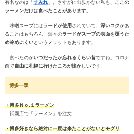
有名なのは「
すみれ
」。さすがに出歩かない私も、
ここの
ラーメンだけは食べたことがあります
。
味噌スープには
ラードが使用
されていて、
深いコク
があ
ることはもちろん、熱々の
ラードがスープの表面を覆うた
め冷めにくい
というメリットもあります。
食べたのが
いつだったか忘れるくらい昔
ですね。コロナ
前で
自由に札幌に行けたころが懐かしい
です。
博多一双
・博多Ｎｏ.１ラーメン
祇園店で「ラーメン」を注文
・博多好きなら絶対に一度は来たことがないとモグリ