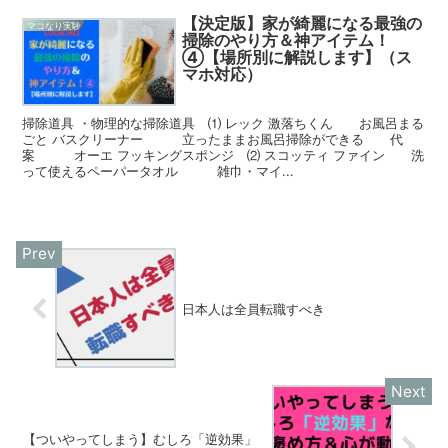
【決定版】家が綺麗になる最強の
マコなり実験
掃除のやり方＆神アイテム！
④【場所別に解説します】（ス
マホ対応）
掃除道具 ・物理的な掃除道具 ⑴ レック 激落ちくん お風呂まる
ごと バスクリーナー 立ったままお風呂掃除ができる 代
案 オーエ フッキングスポンジ ⑵ スコッティ ファイン 洗
って使えるペーパータオル 雑巾・マイ...
日本人は全員転職すべき
【ついやってしまう】むしろ「逆効果」