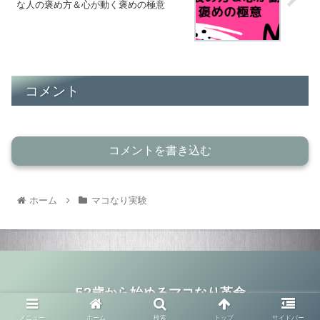
な人の褒め方＆心が動く褒めの極意
コメント
コメントを書き込む
ホーム
マコなり実験
52歳から始めるマコなり革命
© 2020 52歳から始めるマコなり革命.
メニュー
ホーム
検索
トップ
サイドバー