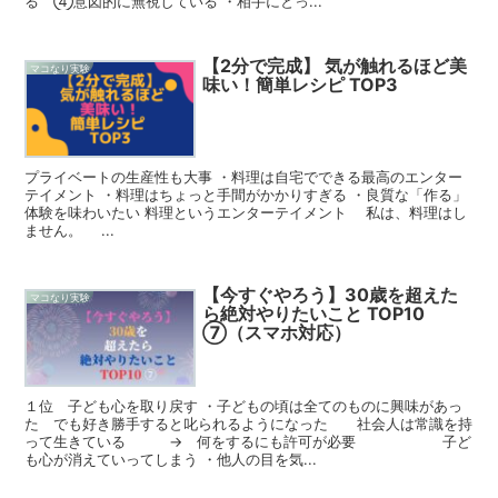
る ④意図的に無視している ・相手にとっ...
【2分で完成】 気が触れるほど美
マコなり実験
味い！簡単レシピ TOP3
プライベートの生産性も大事 ・料理は自宅でできる最高のエンター
テイメント ・料理はちょっと手間がかかりすぎる ・良質な「作る」
体験を味わいたい 料理というエンターテイメント 私は、料理はし
ません。 ...
【今すぐやろう】30歳を超えた
マコなり実験
ら絶対やりたいこと TOP10
⑦（スマホ対応）
１位 子ども心を取り戻す ・子どもの頃は全てのものに興味があっ
た でも好き勝手すると叱られるようになった 社会人は常識を持
って生きている → 何をするにも許可が必要 子ど
も心が消えていってしまう ・他人の目を気...