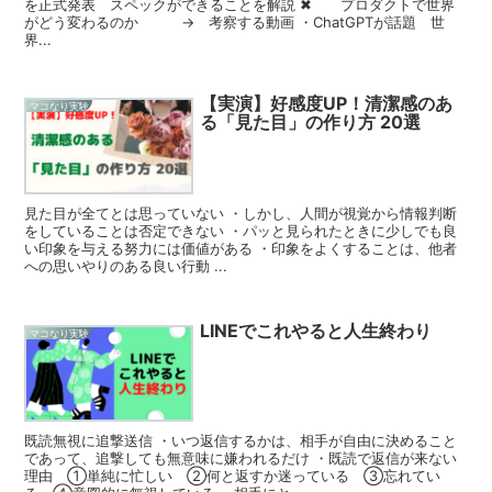
を正式発表 スペックができることを解説 ✖ プロダクトで世界
がどう変わるのか → 考察する動画 ・ChatGPTが話題 世
界...
【実演】好感度UP！清潔感のあ
マコなり実験
る「見た目」の作り方 20選
見た目が全てとは思っていない ・しかし、人間が視覚から情報判断
をしていることは否定できない ・パッと見られたときに少しでも良
い印象を与える努力には価値がある ・印象をよくすることは、他者
への思いやりのある良い行動 ...
LINEでこれやると人生終わり
マコなり実験
既読無視に追撃送信 ・いつ返信するかは、相手が自由に決めること
であって、追撃しても無意味に嫌われるだけ ・既読で返信が来ない
理由 ①単純に忙しい ②何と返すか迷っている ③忘れてい