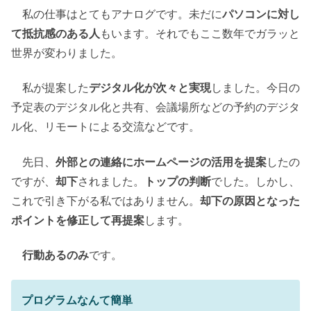
私の仕事はとてもアナログです。未だに
パソコンに対し
て抵抗感のある人
もいます。それでもここ数年でガラッと
世界が変わりました。
私が提案した
デジタル化が次々と実現
しました。今日の
予定表のデジタル化と共有、会議場所などの予約のデジタ
ル化、リモートによる交流などです。
先日、
外部との連絡にホームページの活用を提案
したの
ですが、
却下
されました。
トップの判断
でした。しかし、
これで引き下がる私ではありません。
却下の原因となった
ポイントを修正して再提案
します。
行動あるのみ
です。
プログラムなんて簡単