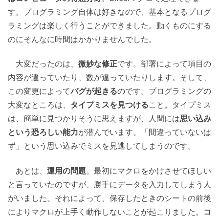
す。プログラミング自体は好きなので、基本となるプログ
ラミングは楽しく行うことができました。動くものにする
のにそんなに時間はかかりませんでした。
大変だったのは、
微妙な修正
です。部署によって項目の
内容が違っていたり、数が違っていたりします。そして、
この変更によって
バグが起きる
のです。プログラミングの
大変なところは、
タイプミスを見つける
こと。タイプミス
は、簡単に見つかりそうに思えますが、人間には
思い込み
という恐ろしい能力
が潜んでいます。「間違っていないは
ず」という思い込みでミスを見逃してしまうのです。
あとは、
運用の問題
。最初にマクロをかけさせてほしい
と言っていたのですが、勝手にデータを入力してしまう人
がいました。それによって、保存したときのシートの前後
によりマクロが上手く動作しないことが起こりました。
コ