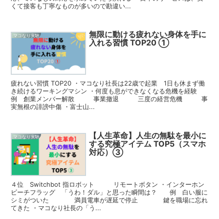
くて接客も丁寧なものが多いので勘違い...
無限に動ける疲れない身体を手に
マコなり実験
入れる習慣 TOP20 ①
疲れない習慣 TOP20 ・マコなり社長は22歳で起業 1日も休まず働
き続けるワーキングマシン ・何度も息ができなくなる危機を経験
例 創業メンバー解散 事業撤退 三度の経営危機 事
実無根の誹謗中傷 ・富士山...
【人生革命】人生の無駄を最小に
マコなり実験
する究極アイテム TOP5（スマホ
対応）③
４位 Switchbot 指ロボット リモートボタン ・インターホン
ビーチフラッグ 「うわ！ダル」と思った瞬間は？ 例 白い服に
シミがついた 満員電車が遅延で停止 鍵を職場に忘れ
てきた ・マコなり社長の「う...