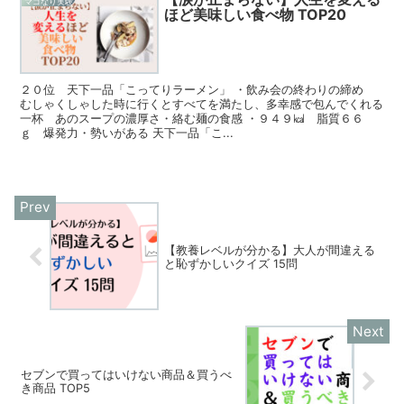
マコなり実験
ほど美味しい食べ物 TOP20
２０位 天下一品「こってりラーメン」 ・飲み会の終わりの締め
むしゃくしゃした時に行くとすべてを満たし、多幸感で包んでくれる
一杯 あのスープの濃厚さ・絡む麺の食感 ・９４９㎉ 脂質６６
ｇ 爆発力・勢いがある 天下一品「こ...
【教養レベルが分かる】大人が間違える
と恥ずかしいクイズ 15問
セブンで買ってはいけない商品＆買うべ
き商品 TOP5