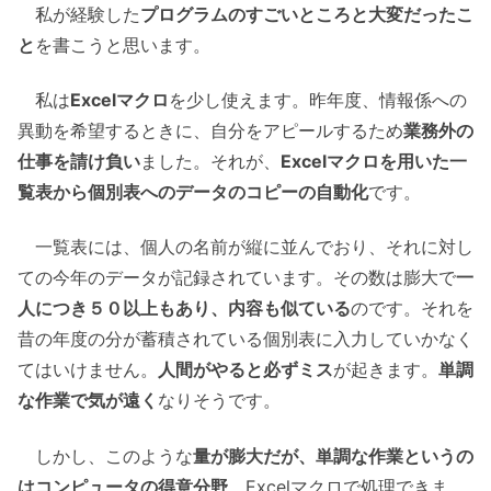
私が経験した
プログラムのすごいところと大変だったこ
と
を書こうと思います。
私は
Excelマクロ
を少し使えます。昨年度、情報係への
異動を希望するときに、自分をアピールするため
業務外の
仕事を請け負い
ました。それが、
Excelマクロを用いた一
覧表から個別表へのデータのコピーの自動化
です。
一覧表には、個人の名前が縦に並んでおり、それに対し
ての今年のデータが記録されています。その数は膨大で
一
人につき５０以上もあり、内容も似ている
のです。それを
昔の年度の分が蓄積されている個別表に入力していかなく
てはいけません。
人間がやると必ずミス
が起きます。
単調
な作業で気が遠く
なりそうです。
しかし、このような
量が膨大だが、単調な作業というの
はコンピュータの得意分野
。Excelマクロで処理できま