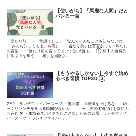
【使いがち】「馬鹿な人間」だと
マコなり実験
バレる一言
「当たり前」 ・「常識でしょ」「なんてそんなことも知らないの」
「 みんな知ってるよ」も同じ ・「当たり前」は百害あって一利なし
の言葉 ・ 「当たり前を言ってはいけない理由」 ① 相手の自発的
に学ぶ力を奪う 相手を屈服さ...
【もうやるしかない】今すぐ始め
マコなり実験
るべき習慣 TOP30 ③
27位 ランチファイバースープ ・無防備 血糖値を上げるな ゆ
っくりランチを食べる時間がない人 → 炭水化物だけを腹にぶ
ち込む ✖ ・血糖値スパイクを起こさないための武器 ランチファイ
バースープ ・ランチファイバー...
【涙が止まらない】人生を変える