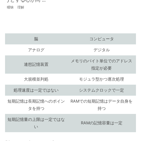
曖昧 理解
脳
コンピュータ
アナログ
デジタル
メモリのバイト単位でのアドレス
連想記憶装置
指定が必要
大規模並列処
モジュラ型かつ逐次処理
処理速度は一定ではない
システムクロックで一定
短期記憶は長期記憶へのポイン
RAMでの短期記憶はデータ自身を
タを持つ
持つ
短期記憶量の上限は一定ではな
RAMの記憶容量は一定
い