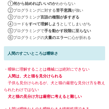
①
何から始めればいいのか
わからない
②プログラミングに対する
苦手意識
が強い
③プログラミング
言語の種類が多すぎる
④コードを
すべて理解しよう
としてしまいがち
⑤プログラミングで
手を動かす段階に至らない
⑥プログラミングの
大量のエラー
に心が折れる
人間のすごいところは曖昧さ
・曖昧に理解することは機械には絶対にできない
人間は、犬と猫を見分けられる
子供も見分けられるが、犬と猫の厳密な見分け方を教え
られたわけではない
犬と猫の見分け方は厳密に考えると難しい
・人間は曖昧なものを曖昧なまま情報処理できる