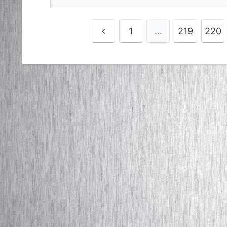
1
…
219
220