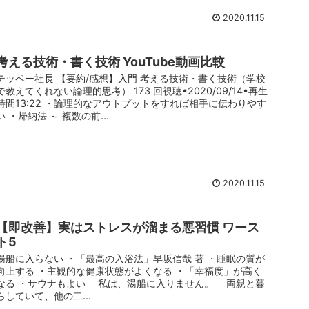
2020.11.15
考える技術・書く技術 YouTube動画比較
テッペー社長 【要約/感想】入門 考える技術・書く技術（学校
で教えてくれない論理的思考） 173 回視聴•2020/09/14•再生
時間13:22 ・論理的なアウトプットをすれば相手に伝わりやす
い ・帰納法 ～ 複数の前...
2020.11.15
【即改善】実はストレスが溜まる悪習慣 ワース
ト5
湯船に入らない ・「最高の入浴法」早坂信哉 著 ・睡眠の質が
向上する ・主観的な健康状態がよくなる ・「幸福度」が高く
なる ・サウナもよい 私は、湯船に入りません。 両親と暮
らしていて、他の二...