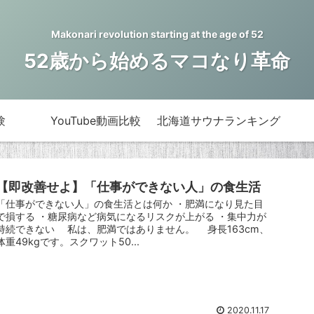
Makonari revolution starting at the age of 52
52歳から始めるマコなり革命
験
YouTube動画比較
北海道サウナランキング
【即改善せよ】「仕事ができない人」の食生活
「仕事ができない人」の食生活とは何か ・肥満になり見た目
で損する ・糖尿病など病気になるリスクが上がる ・集中力が
持続できない 私は、肥満ではありません。 身長163cm、
体重49kgです。スクワット50...
2020.11.17