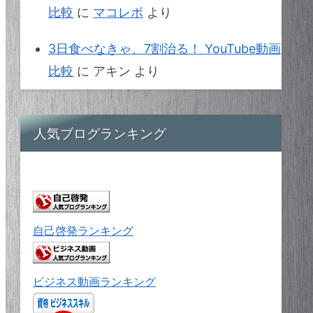
比較
に
マコレボ
より
3日食べなきゃ、7割治る！ YouTube動画
比較
に
アキン
より
人気ブログランキング
自己啓発ランキング
ビジネス動画ランキング