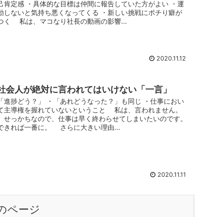
己肯定感 ・具体的な目標は仲間に報告していた方がよい ・運
動しないと気持ち悪くなってくる ・新しい挑戦にポチり癖が
つく 私は、マコなり社長の動画の影響...
2020.11.12
社会人が絶対に言われてはいけない「一言」
「進捗どう？」 ・「あれどうなった？」も同じ ・仕事におい
て主導権を握れていないということ 私は、言われません。
せっかちなので、仕事は早く終わらせてしまいたいのです。
できれば一番に。 さらに大きい理由...
2020.11.11
のページ