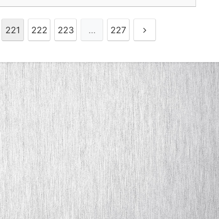
221
222
223
…
227