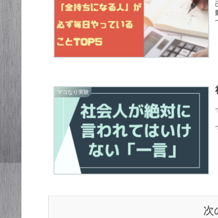
マコなり実験
次