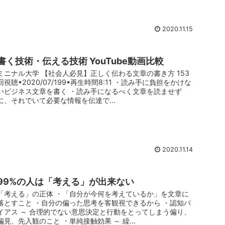
2020.11.15
書く技術・伝える技術 YouTube動画比較
ミニナル大学 【社会人必見】正しく伝わる文章の書き方 153
回視聴•2020/07/199•再生時間8:11 ・読み手に負担をかけな
いビジネス文章を書く ・読み手になるべく文章を読ませず
に、それでいて必要な情報を伝達で...
2020.11.14
99%の人は「考える」が出来ない
「考える」の正体 ・「自分が今何を考えているか」を文章に
落とすこと ・自分の偏った思考を客観視できるから ・認知バ
イアス ～ 合理的でない意思決定と行動をとってしまう偏り、
偏見、先入観のこと ・単純接触効果 ～ 繰...