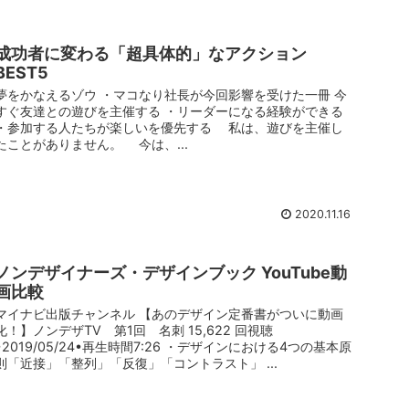
成功者に変わる「超具体的」なアクション
BEST5
夢をかなえるゾウ ・マコなり社長が今回影響を受けた一冊 今
すぐ友達との遊びを主催する ・リーダーになる経験ができる
・参加する人たちが楽しいを優先する 私は、遊びを主催し
たことがありません。 今は、...
2020.11.16
ノンデザイナーズ・デザインブック YouTube動
画比較
マイナビ出版チャンネル 【あのデザイン定番書がついに動画
化！】ノンデザTV 第1回 名刺 15,622 回視聴
•2019/05/24•再生時間7:26 ・デザインにおける4つの基本原
則「近接」「整列」「反復」「コントラスト」 ...