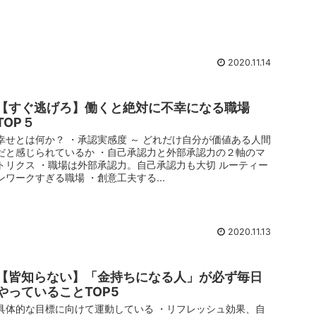
2020.11.14
【すぐ逃げろ】働くと絶対に不幸になる職場
TOP５
幸せとは何か？ ・承認実感度 ～ どれだけ自分が価値ある人間
だと感じられているか ・自己承認力と外部承認力の２軸のマ
トリクス ・職場は外部承認力。自己承認力も大切 ルーティー
ンワークすぎる職場 ・創意工夫する...
2020.11.13
【皆知らない】「金持ちになる人」が必ず毎日
やっていることTOP5
具体的な目標に向けて運動している ・リフレッシュ効果、自