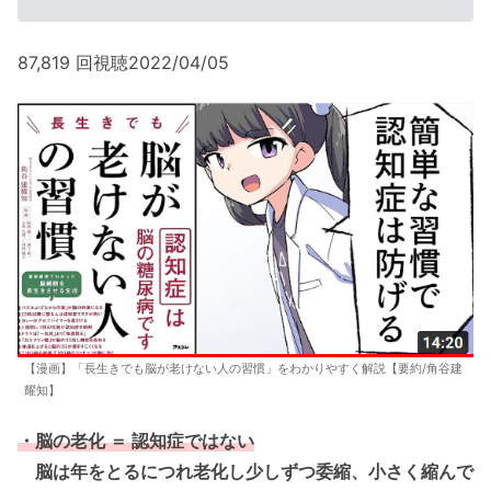
87,819 回視聴2022/04/05
【漫画】「長生きでも脳が老けない人の習慣」をわかりやすく解説【要約/⻆谷建
耀知】
・脳の老化 ＝ 認知症ではない
脳は年をとるにつれ老化し少しずつ委縮、小さく縮んで