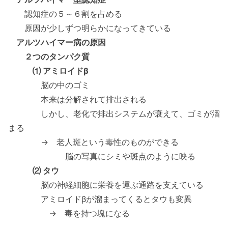
認知症の５～６割を占める
原因が少しずつ明らかになってきている
アルツハイマー病の原因
２つのタンパク質
⑴ アミロイドβ
脳の中のゴミ
本来は分解されて排出される
しかし、老化で排出システムが衰えて、ゴミが溜
まる
→ 老人斑という毒性のものができる
脳の写真にシミや斑点のように映る
⑵ タウ
脳の神経細胞に栄養を運ぶ通路を支えている
アミロイドβが溜まってくるとタウも変異
→ 毒を持つ塊になる