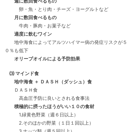
週に数回食べるもの
卵・魚・とり肉・チーズ・ヨーグルトなど
月に数回食べるもの
牛肉・豚肉・お菓子など
適度に飲むワイン
地中海食によってアルツハイマー病の発症リスクが５
０％も低下
オリーブオイルによる予防効果
⑶ マインド食
地中海食 ＋ ＤＡＳＨ（ダッシュ）食
ＤＡＳＨ食
高血圧予防に良いとされる食事法
積極的に摂ったほうがいい１０の食材
1.緑黄色野菜（週６日以上）
2.そのほかの野菜（１日１回以上）
3.ナッツ類（週５回以上）