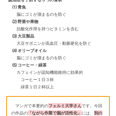
⑴ 青魚
脳にゴミが溜まるのを防ぐ
⑵ 野菜や果物
抗酸化作用を持つビタミンを含む
⑶ 大豆製品
大豆サポニンが高血圧・動脈硬化を防ぐ
⑷ オリーブオイル
脳にゴミが溜まるのを防ぐ
⑸ コーヒー・緑茶
カフェインが認知機能維持に効果的
コーヒー１日３杯
緑茶１日２杯以上
マンガで本要約の
フェルミ大学さん
です。今回
の作品の
「ながら作業で脳が活性化」
には、
別の