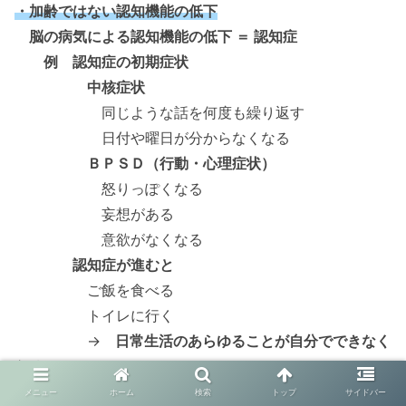
・加齢ではない認知機能の低下
脳の病気による認知機能の低下 ＝ 認知症
例 認知症の初期症状
中核症状
同じような話を何度も繰り返す
日付や曜日が分からなくなる
ＢＰＳＤ（行動・心理症状）
怒りっぽくなる
妄想がある
意欲がなくなる
認知症が進むと
ご飯を食べる
トイレに行く
→
日常生活のあらゆることが自分でできなく
なる
身近な人のサポートが必要になる
メニュー
ホーム
検索
トップ
サイドバー