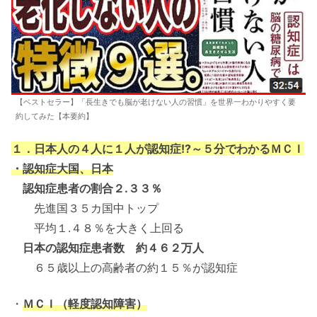
【ベストセラー】「長生きでも脳が老けない人の習慣」を世界一わかりやすく要
約してみた【本要約】
１．日本人の４人に１人が認知症!?～５分でわかるＭＣＩ
・認知症大国、日本
認知症患者の割合２.３３％
先進国３５カ国中トップ
平均１.４８％を大きく上回る
日本の認知症患者数 約４６２万人
６５歳以上の高齢者の約１５％が認知症
・
ＭＣＩ（軽度認知障害）