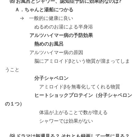
⑻ お風呂とシャワー、認知症予防に効果的なのは?
Ａ．ちゃんと湯船につかる
→ 一般的に健康に良い
ぬるめのお湯による半身浴
アルツハイマー病の予防効果
熱めのお風呂
アルツハイマー病の原因
脳にアミロイドβという物質が溜まってしま
うこと
分子シャペロン
アミロイドβを無毒化してくれる物質
ヒートショックプロテイン（分子シャペロン
の１つ）
体温が上がることで数が増える
シャワーでは効果がない
⑼ ドラマは毎週見る？ それとも録画して一気に見る？