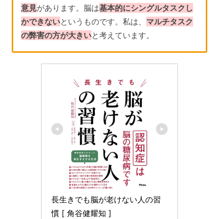
意見
があります。脳は
基本的にシングルタスクし
かできない
というものです。私は、
マルチタスク
の弊害の方が大きい
と考えています。
長生きでも脳が老けない人の習
慣 [ 角谷健耀知 ]