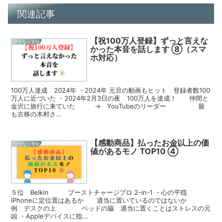
関連記事
【祝100万人登録】ずっと言えな
マコなり実験
かった本音を話します ⑧（スマ
ホ対応）
100万人達成 2024年 ・2024年 元旦の動画もヒット 登録者数100
万人に近づいた ・2024年2月3日の夜 100万人を達成！ 仲間と
金沢に旅行に来ていた → YouTubeのリーダー 最
も古株の木村さ...
【感動商品】払ったお金以上の価
マコなり実験
値があるモノ TOP10 ④
５位 Belkin ブーストチャージプロ 2-in-1 ・心の平穏
iPhoneに定位置はあるか 適当に置いているのではないか
例 デスクの上 ベッドの脇 適当に置くことはストレスの元
凶 ・Appleデバイスに指...