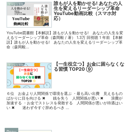
誰もが人を動かせる! あなたの人
マコなり実験
生を変えるリーダーシップ革命
YouTube動画比較（スマホ対
応）
YouTube図書館【本解説】誰もが人を動かせる! あなたの人生を変
えるリーダーシップ革命（森岡毅 / 著） 1.3万 回視聴 1 年前 【本解
説】誰もが人を動かせる! あなたの人生を変えるリーダーシップ革
命（森岡毅...
【一生役立つ】お金に困らなくな
マコなり実験
る習慣 TOP20 ⑨
６位 お金より人間関係で環境を選ぶ ・最も高い出費 見えるもの
ばかりに目を向ける ✖ 銭を失う 人間関係が悪い ✖ 浪費が
加速する ・お金でストレスを発散する 人間関係が悪いが待遇はい
い ✖ 迷わず今すぐ辞めるべき ...