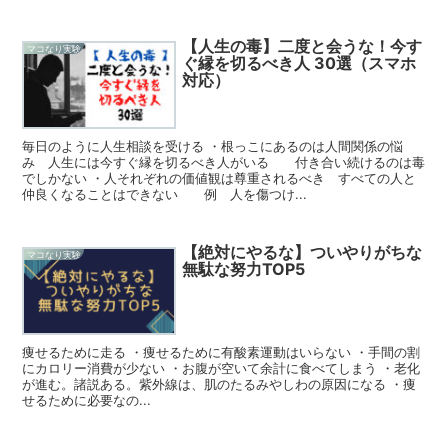
【人生の毒】二度と会うな！今す
マコなり実験
ぐ縁を切るべき人 30選（スマホ
対応）
毎日のように人生相談を受ける ・根っこにあるのは人間関係の悩
み 人生には今すぐ縁を切るべき人がいる 付き合い続けるのは毒
でしかない ・人それぞれの価値観は尊重されるべき すべての人と
仲良くなることはできない 例 人を傷つけ...
【絶対にやるな】ついやりがちな
マコなり実験
無駄な努力TOP5
痩せるために走る ・痩せるために有酸素運動はいらない ・手間の割
にカロリー消費が少ない ・お腹が空いて余計に食べてしまう ・老化
が進む。諸説ある。紫外線は、肌のたるみやしわの原因になる ・痩
せるために必要なの...