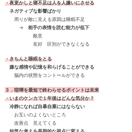
・夜更かしと寝不足は人を人嫌いにさせる
ネガティブな影響ばかり
周りが敵に見える原因は睡眠不足
→
相手の表情を読む能力が低下
敵意
友好 区別ができなくなる
・きちんと睡眠をとる
嫌な感情や記憶を和らげることができる
脳内の状態をコントールができる
３．喧嘩を最短で終わらせるポイントは未来
・いまのケンカで１年後はどんな気分か？
冷静になれば自暴自棄にはならない
お互いのよくないところ
改善点 見えてくる
短気な考えを長期的な視点に変える