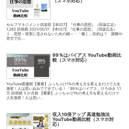
（スマホ対応）
セルフマネジメント倶楽部【本027】『仕事の思想』（田坂広志）
1,283 回視聴 2021/05/21 【本027】『仕事の思想』（田坂広志）
１．思想～現実に流されないための錨～・「働く」目的は？ 困難や
苦労で仕...
99％はバイアス YouTube動画比
YouTube動画比較
較（スマホ対応）
YouTube図書館【重要】ぶっちゃけ1%の考え方を変えるだけで人生
激変！人は思い込みでできている！「99％はバイアス」ひろゆき 1.1
万 回視聴 3 か月前 【重要】ぶっちゃけ1%の考え方を変えるだけで
人生激変！人は思い...
収入10倍アップ 高速勉強法
YouTube動画比較
YouTube動画比較（スマホ対
応）