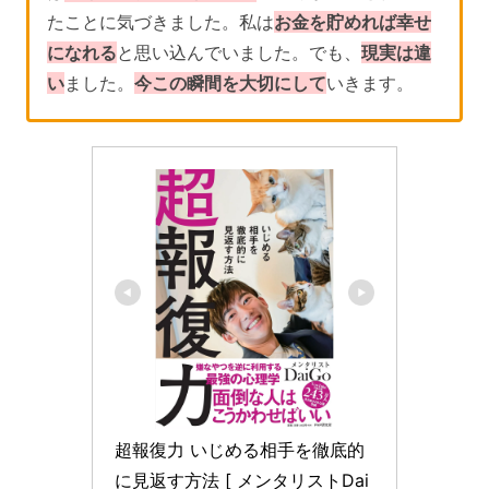
たことに気づきました。私は
お金を貯めれば幸せ
になれる
と思い込んでいました。でも、
現実は違
い
ました。
今この瞬間を大切にして
いきます。
超報復力 いじめる相手を徹底的
に見返す方法 [ メンタリストDai