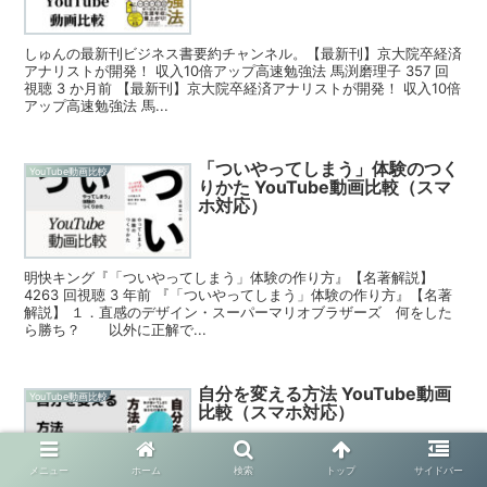
しゅんの最新刊ビジネス書要約チャンネル。【最新刊】京大院卒経済
アナリストが開発！ 収入10倍アップ高速勉強法 馬渕磨理子 357 回
視聴 3 か月前 【最新刊】京大院卒経済アナリストが開発！ 収入10倍
アップ高速勉強法 馬...
「ついやってしまう」体験のつく
YouTube動画比較
りかた YouTube動画比較（スマ
ホ対応）
明快キング『「ついやってしまう」体験の作り方』【名著解説】
4263 回視聴 3 年前 『「ついやってしまう」体験の作り方』【名著
解説】 １．直感のデザイン・スーパーマリオブラザーズ 何をした
ら勝ち？ 以外に正解で...
自分を変える方法 YouTube動画
YouTube動画比較
比較（スマホ対応）
メニュー
ホーム
検索
トップ
サイドバー