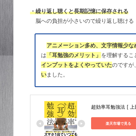
・繰り返し聴くと長期記憶に保存される
脳への負担が小さいので繰り返し聴ける
アニメーション多め、文字情報少な
は
「耳勉強のメリット」
を理解するこ
インプットをよくやっていた
のですが
い
ました。
超効率耳勉強法 [ 上田
楽天市場で見る