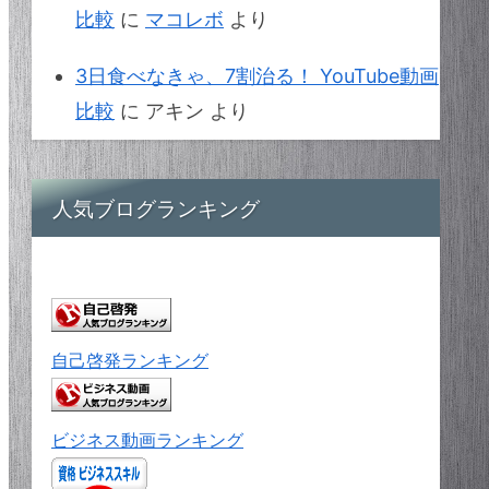
比較
に
マコレボ
より
3日食べなきゃ、7割治る！ YouTube動画
比較
に
アキン
より
人気ブログランキング
自己啓発ランキング
ビジネス動画ランキング