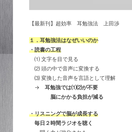
【最新刊】超効率 耳勉強法 上田渉
１．耳勉強法はなぜいいのか
・読書の工程
⑴ 文字を目で見る
⑵ 頭の中で音声に変換する
⑶ 変換した音声を言語として理解
→
耳勉強では⑴⑵が不要
脳にかかる負担が減る
・リスニングで脳が成長する
毎日２時間ラジオを聴く