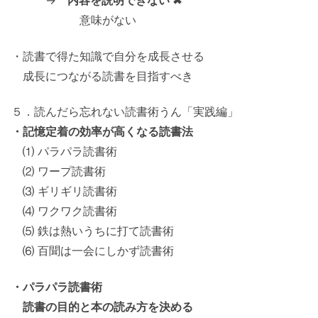
→
内容を説明できない ✖
意味がない
・読書で得た知識で自分を成長させる
成長につながる読書を目指すべき
５．読んだら忘れない読書術うん「実践編」
・記憶定着の効率が高くなる読書法
⑴ パラパラ読書術
⑵ ワープ読書術
⑶ ギリギリ読書術
⑷ ワクワク読書術
⑸ 鉄は熱いうちに打て読書術
⑹ 百聞は一会にしかず読書術
・パラパラ読書術
読書の目的と本の読み方を決める