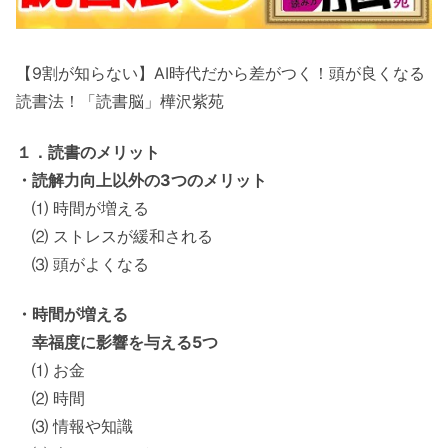
【9割が知らない】AI時代だから差がつく！頭が良くなる
読書法！「読書脳」樺沢紫苑
１．読書のメリット
・読解力向上以外の3つのメリット
⑴ 時間が増える
⑵ ストレスが緩和される
⑶ 頭がよくなる
・時間が増える
幸福度に影響を与える5つ
⑴ お金
⑵ 時間
⑶ 情報や知識