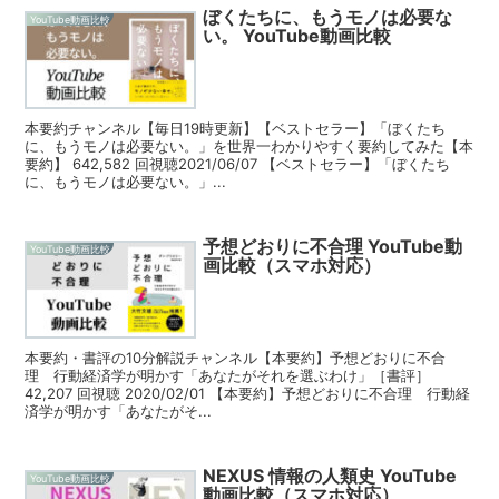
ぼくたちに、もうモノは必要な
YouTube動画比較
い。 YouTube動画比較
本要約チャンネル【毎日19時更新】【ベストセラー】「ぼくたち
に、もうモノは必要ない。」を世界一わかりやすく要約してみた【本
要約】 642,582 回視聴2021/06/07 【ベストセラー】「ぼくたち
に、もうモノは必要ない。」...
予想どおりに不合理 YouTube動
YouTube動画比較
画比較（スマホ対応）
本要約・書評の10分解説チャンネル【本要約】予想どおりに不合
理 行動経済学が明かす「あなたがそれを選ぶわけ」［書評］
42,207 回視聴 2020/02/01 【本要約】予想どおりに不合理 行動経
済学が明かす「あなたがそ...
NEXUS 情報の人類史 YouTube
YouTube動画比較
動画比較（スマホ対応）