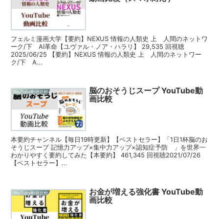
フェルミ漫画大学【要約】NEXUS 情報の人類史 上 人間のネットワ
ーク/下 AI革命【ユヴァル・ノア・ハラリ】 29,535 回視聴
2025/06/25 【要約】NEXUS 情報の人類史 上 人間のネットワー
ク/下 A...
脳のおそうじスープ YouTube動
YouTube動画比較
画比較
本要約チャンネル【毎日19時更新】【ベストセラー】「1日1杯脳のお
そうじスープ 記憶力アップ×集中力アップ×認知症予防 」を世界一
わかりやすく要約してみた【本要約】 461,345 回視聴2021/07/26
【ベストセラー】...
お金が増える強化書 YouTube動
YouTube動画比較
画比較