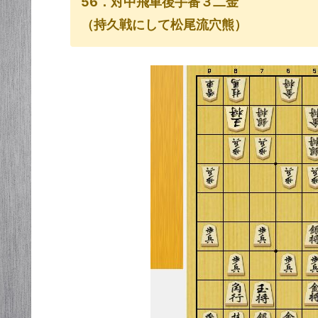
56．対中飛車後手番３二金
（持久戦にして松尾流穴熊）