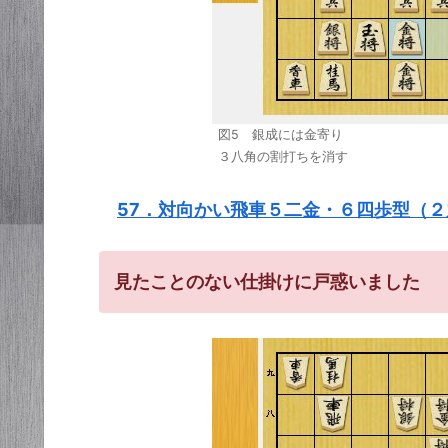
図5 銀成には金寄り
３八角の割打ちを消す
57．対向かい飛車５二金・６四歩型（
見たことのない仕掛けに戸惑いました