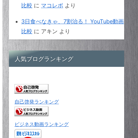
比較
に
マコレボ
より
3日食べなきゃ、7割治る！ YouTube動画
比較
に
アキン
より
人気ブログランキング
自己啓発ランキング
ビジネス動画ランキング