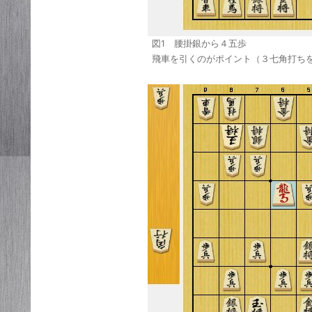
図1 腰掛銀から４五歩
飛車を引くのがポイント（３七角打ち