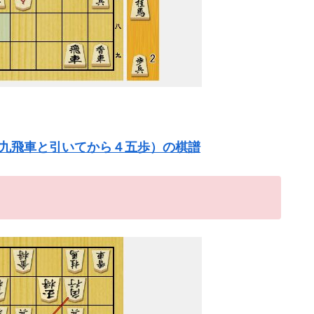
２九飛車と引いてから４五歩）の棋譜