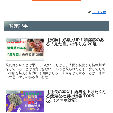
マコレボ
関連記事
【実演】好感度UP！清潔感のあ
マコなり実験
る「見た目」の作り方 20選
見た目が全てとは思っていない ・しかし、人間が視覚から情報判断
をしていることは否定できない ・パッと見られたときに少しでも良
い印象を与える努力には価値がある ・印象をよくすることは、他者
への思いやりのある良い行動 ...
【社長の本音】給与を上げたくな
マコなり実験
る優秀な社員の特徴 TOP5
⑤（スマホ対応）