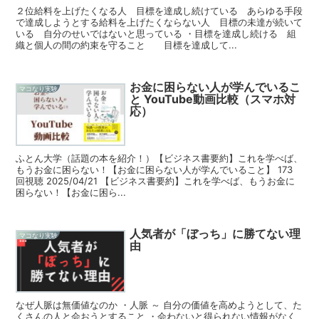
２位給料を上げたくなる人 目標を達成し続けている あらゆる手段
で達成しようとする給料を上げたくならない人 目標の未達が続いて
いる 自分のせいではないと思っている ・目標を達成し続ける 組
織と個人の間の約束を守ること 目標を達成して...
お金に困らない人が学んでいるこ
マコなり実験
と YouTube動画比較（スマホ対
応）
ふとん大学（話題の本を紹介！）【ビジネス書要約】これを学べば、
もうお金に困らない！【お金に困らない人が学んでいること】 173
回視聴 2025/04/21 【ビジネス書要約】これを学べば、もうお金に
困らない！【お金に困ら...
人気者が「ぼっち」に勝てない理
マコなり実験
由
なぜ人脈は無価値なのか ・人脈 ～ 自分の価値を高めようとして、た
くさんの人と会おうとすること ・会わないと得られない情報がなく