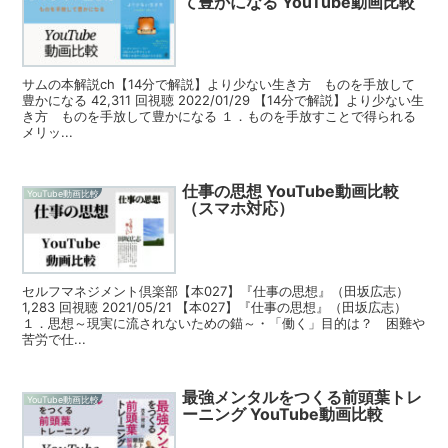
て豊かになる YouTube動画比較
サムの本解説ch【14分で解説】より少ない生き方 ものを手放して
豊かになる 42,311 回視聴 2022/01/29 【14分で解説】より少ない生
き方 ものを手放して豊かになる １．ものを手放すことで得られる
メリッ...
仕事の思想 YouTube動画比較
YouTube動画比較
（スマホ対応）
セルフマネジメント倶楽部【本027】『仕事の思想』（田坂広志）
1,283 回視聴 2021/05/21 【本027】『仕事の思想』（田坂広志）
１．思想～現実に流されないための錨～・「働く」目的は？ 困難や
苦労で仕...
最強メンタルをつくる前頭葉トレ
YouTube動画比較
ーニング YouTube動画比較