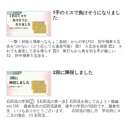
1手のミスで負けそうになりまし
４段への道
た
「一撃！対振り飛車へなちょこ急戦」からの学び52．対中飛車５五
歩をつかない（どう応じても速攻可能） 図1 ５五歩を保留 図2 そ
れでも速攻して歩を垂らす 図3 角打ちから角を切る手が厳しい
52．対中飛車５五歩を...
2段に降段しました
４段への道
石田流の学習② 【石田流の第一歩】石田流を指してみよう！後編
vol.135 藤倉先生の石田流講座、後半の学習の1回目です。藤倉先
生、いつもありがとうございます。 石田流の指し方 早石田に４
二玉の場合 ⑴ 石田流...