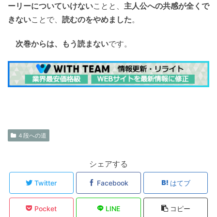
ーリーについていけない
ことと、
主人公への共感が全くで
きない
ことで、
読むのをやめました
。
次巻からは、もう読まない
です。
４段への道
シェアする
Twitter
Facebook
はてブ
Pocket
LINE
コピー