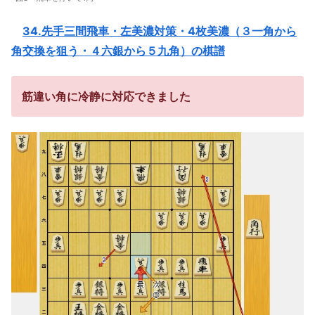
34.先手三間飛車・左美濃対策・4枚美濃（３一角から
角交換を狙う・４六銀から５九角）の棋譜
筋違い角に冷静に対応できました