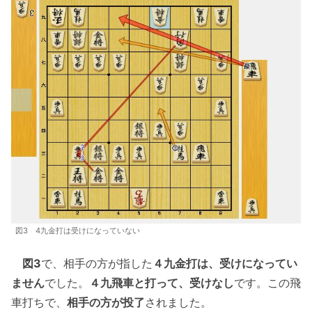
図3 4九金打は受けになっていない
図3
で、相手の方が指した
４九金打は、受けになってい
ません
でした。
４九飛車と打って、受けなし
です。この飛
車打ちで、
相手の方が投了
されました。