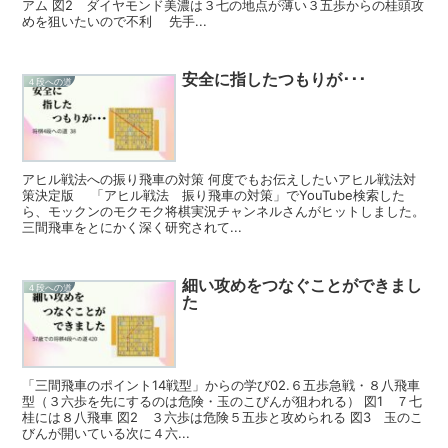
アム 図2 ダイヤモンド美濃は３七の地点が薄い３五歩からの桂頭攻
めを狙いたいので不利 先手...
安全に指したつもりが･･･
４段への道
アヒル戦法への振り飛車の対策 何度でもお伝えしたいアヒル戦法対
策決定版 「アヒル戦法 振り飛車の対策」でYouTube検索した
ら、モックンのモクモク将棋実況チャンネルさんがヒットしました。
三間飛車をとにかく深く研究されて...
細い攻めをつなぐことができまし
４段への道
た
「三間飛車のポイント14戦型」からの学び02.６五歩急戦・８八飛車
型（３六歩を先にするのは危険・玉のこびんが狙われる） 図1 ７七
桂には８八飛車 図2 ３六歩は危険５五歩と攻められる 図3 玉のこ
びんが開いている次に４六...