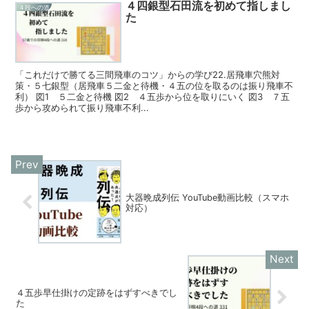
４四銀型石田流を初めて指しまし
４段への道
た
「これだけで勝てる三間飛車のコツ」からの学び22.居飛車穴熊対
策・５七銀型（居飛車５二金と待機・４五の位を取るのは振り飛車不
利） 図1 ５二金と待機 図2 ４五歩から位を取りにいく 図3 ７五
歩から攻められて振り飛車不利...
大器晩成列伝 YouTube動画比較（スマホ
対応）
４五歩早仕掛けの定跡をはずすべきでし
た