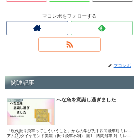
マコレボをフォローする
マコレボ
関連記事
へな急を意識し過ぎました
４段への道
「現代振り飛車ってこういうこと」からの学び先手四間飛車対ミレニ
アム①ダイヤモンド美濃（振り飛車不利） 図1 四間飛車 対 ミレニ