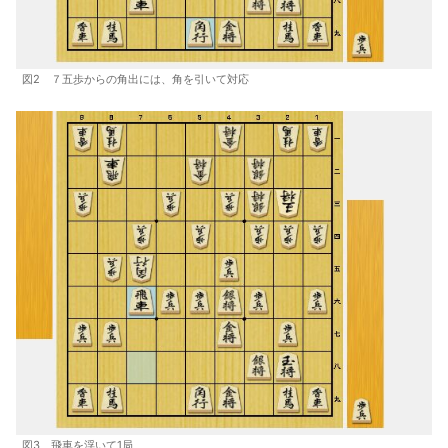
図2 ７五歩からの角出には、角を引いて対応
図3 飛車を浮いて1局