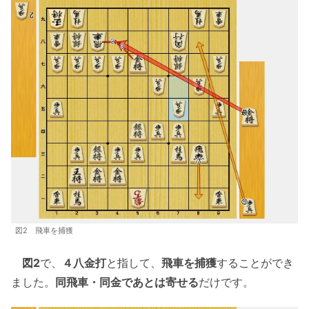
図2 飛車を捕獲
図2
で、
４八金打
と指して、
飛車を捕獲
することができ
ました。
同飛車・同金であとは寄せる
だけです。