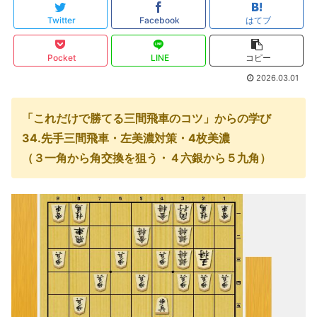
Twitter
Facebook
はてブ
Pocket
LINE
コピー
2026.03.01
「これだけで勝てる三間飛車のコツ」からの学び
34.先手三間飛車・左美濃対策・4枚美濃
（３一角から角交換を狙う・４六銀から５九角）