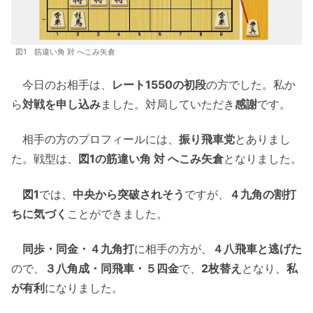
図1 筋違い角 対 へこみ矢倉
今日のお相手は、
レート1550の初段
の方でした。私か
ら
対戦を申し込み
ました。対局していただき
感謝
です。
相手の方のプロフィールには、
振り飛車党
とありまし
た。戦型は、
図1の筋違い角 対 へこみ矢倉
となりました。
図1
では、
中央から突破されそう
ですが、
４九角の割打
ちに気づく
ことができました。
同歩・同金・４九角打
に相手の方が、
４八飛車と逃げた
ので、
３八角成・同飛車・５四金
で、
2枚替え
となり、
私
が有利
になりました。