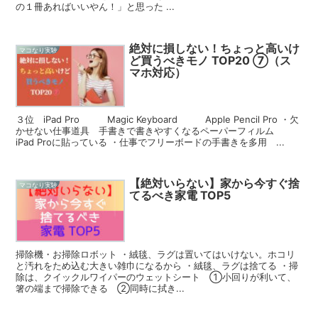
の１冊あればいいやん！」と思った ...
絶対に損しない！ちょっと高いけ
マコなり実験
ど買うべきモノ TOP20 ⑦（ス
マホ対応）
３位 iPad Pro Magic Keyboard Apple Pencil Pro ・欠
かせない仕事道具 手書きで書きやすくなるペーパーフィルム
iPad Proに貼っている ・仕事でフリーボードの手書きを多用 ...
【絶対いらない】家から今すぐ捨
マコなり実験
てるべき家電 TOP5
掃除機・お掃除ロボット ・絨毯、ラグは置いてはいけない。ホコリ
と汚れをため込む大きい雑巾になるから ・絨毯、ラグは捨てる ・掃
除は、クイックルワイパーのウェットシート ①小回りが利いて、
箸の端まで掃除できる ②同時に拭き...