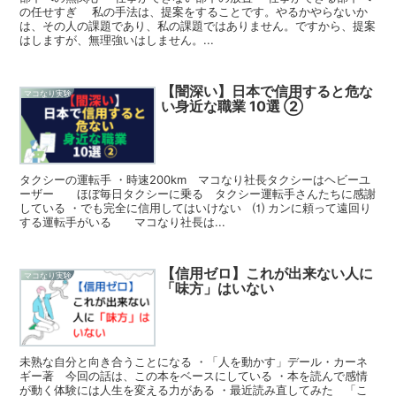
の任せすぎ 私の手法は、提案をすることです。やるかやらないか
は、その人の課題であり、私の課題ではありません。ですから、提案
はしますが、無理強いはしません。...
【闇深い】日本で信用すると危な
マコなり実験
い身近な職業 10選 ②
タクシーの運転手 ・時速200km マコなり社長タクシーはヘビーユ
ーザー ほぼ毎日タクシーに乗る タクシー運転手さんたちに感謝
している ・でも完全に信用してはいけない ⑴ カンに頼って遠回り
する運転手がいる マコなり社長は...
【信用ゼロ】これが出来ない人に
マコなり実験
「味方」はいない
未熟な自分と向き合うことになる ・「人を動かす」デール・カーネ
ギー著 今回の話は、この本をベースにしている ・本を読んで感情
が動く体験には人生を変える力がある ・最近読み直してみた 「こ