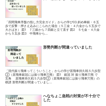
「四間飛車序盤の指し方完全ガイド」からの学び03.斜め棒銀・６五
歩で反撃・押さえ込みにこられた場合（５三金・４六金から５五歩で
大さばき） 図1 ７三銀から７四銀と立て直す 図2 ５七金・４六金
から５五歩 図3 中飛車から...
形勢判断が間違っていました
４段への道
「現代振り飛車ってこういうこと」からの学び居飛車持久戦５六歩型
②（居飛車銀冠には振り飛車穴熊） 図1 銀冠 対 振り飛車穴熊 で
互角 居飛車持久戦５六歩型②（居飛車銀冠には振り飛車穴熊）の
棋譜 形勢判断が間違っていまし...
へなちょこ急戦の対策が不十分で
４段への道
した