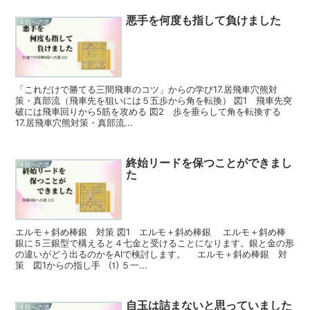
悪手を何度も指して負けました
４段への道
「これだけで勝てる三間飛車のコツ」からの学び17.居飛車穴熊対
策・真部流（飛車先を狙いには５五歩から角を転換） 図1 飛車先突
破には飛車回りから5筋を攻める 図2 歩を垂らして角を転換する
17.居飛車穴熊対策・真部流...
終始リードを保つことができまし
４段への道
た
エルモ＋斜め棒銀 対策 図1 エルモ＋斜め棒銀 エルモ＋斜め棒
銀に５三銀型で構えると４七金と受けることになります。銀と金の形
の違いがどう出るのかをAIで検討します。 エルモ＋斜め棒銀 対
策 図1からの指し手 ⑴ ５一...
自玉は詰まないと思っていました
４段への道