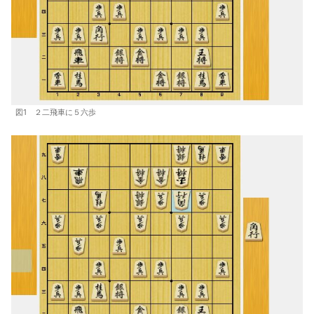
図1 ２二飛車に５六歩