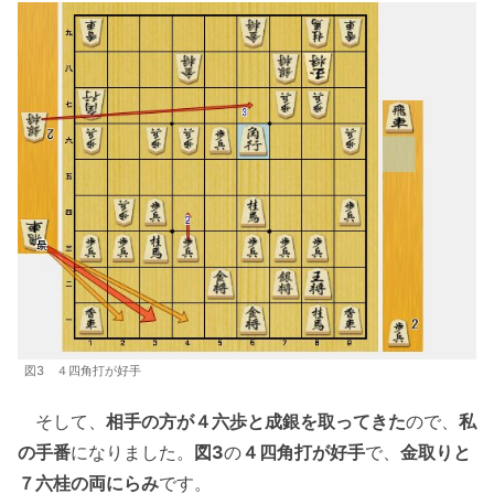
図3 ４四角打が好手
そして、
相手の方が４六歩と成銀を取ってきた
ので、
私
の手番
になりました。
図3
の
４四角打が好手
で、
金取りと
７六桂の両にらみ
です。