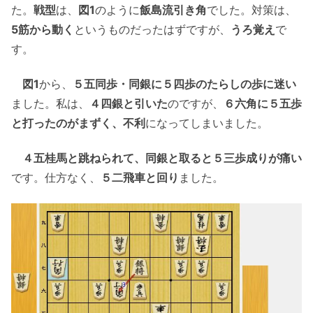
た。
戦型
は、
図1
のように
飯島流引き角
でした。対策は、
5筋から動く
というものだったはずですが、
うろ覚え
で
す。
図1
から、
５五同歩・同銀に５四歩のたらしの歩に迷い
ました。私は、
４四銀と引いた
のですが、
６六角に５五歩
と打ったのがまずく、不利
になってしまいました。
４五桂馬と跳ねられて、同銀と取ると５三歩成りが痛い
です。仕方なく、
５二飛車と回り
ました。