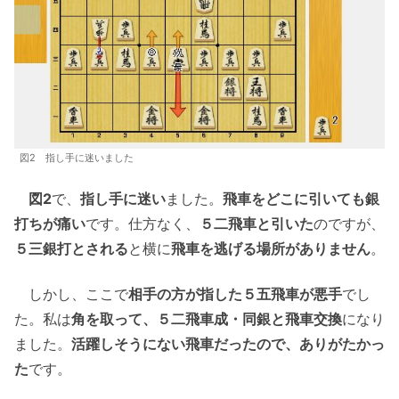
図2 指し手に迷いました
図2
で、
指し手に迷い
ました。
飛車をどこに引いても銀
打ちが痛い
です。仕方なく、
５二飛車と引いた
のですが、
５三銀打とされる
と横に
飛車を逃げる場所がありません
。
しかし、ここで
相手の方が指した５五飛車が悪手
でし
た。私は
角を取って、５二飛車成・同銀と飛車交換
になり
ました。
活躍しそうにない飛車だったので、ありがたかっ
た
です。