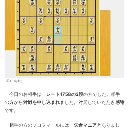
図1 鳥刺し
今日のお相手は、
レート1758の2段
の方でした。相手
の方から
対戦を申し込まれ
ました。対局していただき
感謝
です。
相手の方のプロフィールには、
矢倉マニアと
ありまし