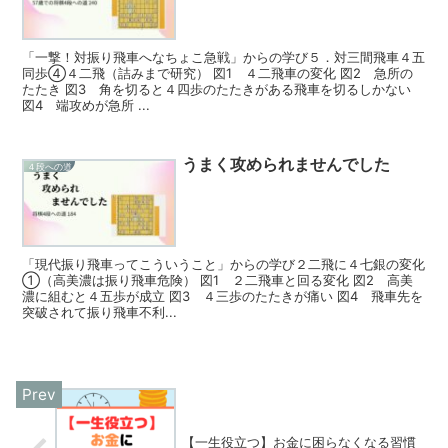
「一撃！対振り飛車へなちょこ急戦」からの学び５．対三間飛車４五
同歩④４二飛（詰みまで研究） 図1 ４二飛車の変化 図2 急所の
たたき 図3 角を切ると４四歩のたたきがある飛車を切るしかない
図4 端攻めが急所 ...
うまく攻められませんでした
４段への道
「現代振り飛車ってこういうこと」からの学び２二飛に４七銀の変化
①（高美濃は振り飛車危険） 図1 ２二飛車と回る変化 図2 高美
濃に組むと４五歩が成立 図3 ４三歩のたたきが痛い 図4 飛車先を
突破されて振り飛車不利...
【一生役立つ】お金に困らなくなる習慣