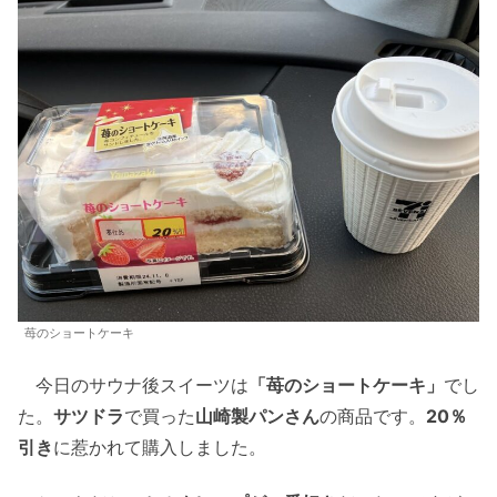
苺のショートケーキ
今日のサウナ後スイーツは
「苺のショートケーキ」
でし
た。
サツドラ
で買った
山崎製パンさん
の商品です。
20％
引き
に惹かれて購入しました。