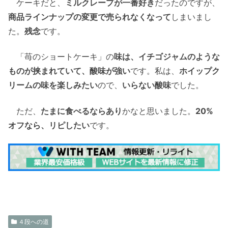
ケーキだと、
ミルクレープが一番好き
だったのですが、
商品ラインナップの変更で売られなくなって
しまいまし
た。
残念
です。
「苺のショートケーキ」の
味は、イチゴジャムのような
ものが挟まれていて、酸味が強い
です。私は、
ホイップク
リームの味を楽しみたい
ので、
いらない酸味
でした。
ただ、
たまに食べるならあり
かなと思いました。
20%
オフなら、リピしたい
です。
４段への道