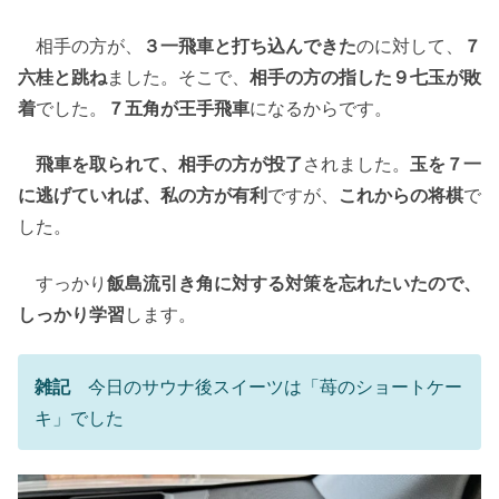
相手の方が、
３一飛車と打ち込んできた
のに対して、
７
六桂と跳ね
ました。そこで、
相手の方の指した９七玉が敗
着
でした。
７五角が王手飛車
になるからです。
飛車を取られて、相手の方が投了
されました。
玉を７一
に逃げていれば、私の方が有利
ですが、
これからの将棋
で
した。
すっかり
飯島流引き角に対する対策を忘れたいたので、
しっかり学習
します。
雑記
今日のサウナ後スイーツは「苺のショートケー
キ」でした