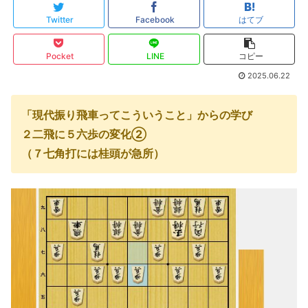
Twitter
Facebook
はてブ
Pocket
LINE
コピー
2025.06.22
「現代振り飛車ってこういうこと」からの学び
２二飛に５六歩の変化②
（７七角打には桂頭が急所）