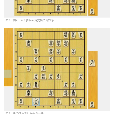
図2 図2 ４五歩から角交換に角打ち
図3 角の打ち返しから３一角