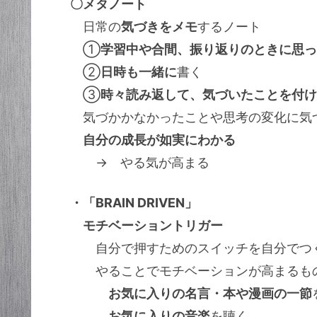
〇メタノート
日常の
気づきをメモ
するノート
①
学習中や合間、振り返りのときに思っ
②
日時も一緒に
書く
③
時々読み返して、気づいたことを付け
気づかかなかったことや思考の変化に気
自分の成長が如実にわかる
→ やる気が高まる
・「BRAIN DRIVEN」
モチベーショントリガー
自分で押すためのスイッチを自分でつ
やることでモチベーションが高まるも
お気に入りの名言・本や漫画の一節
お気に入りの音楽
を聴く