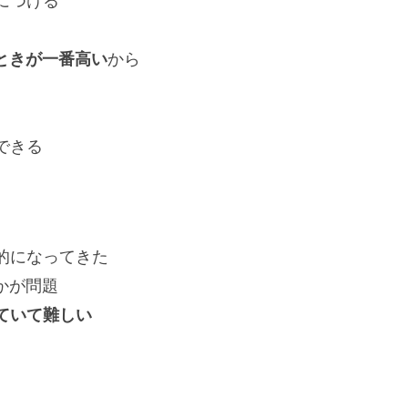
につける
ときが一番高い
から
できる
的になってきた
かが問題
ていて難しい