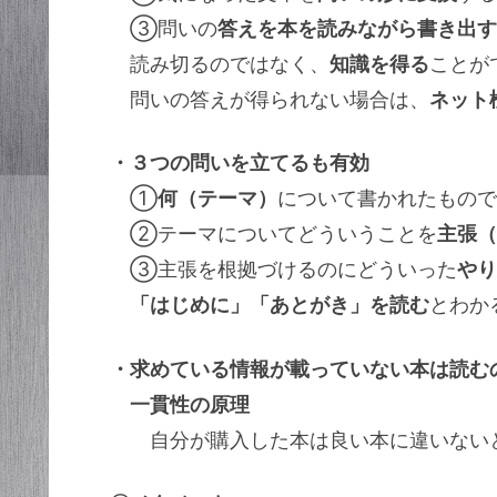
③問いの
答えを本を読みながら書き出す
読み切るのではなく、
知識を得る
ことが
問いの答えが得られない場合は、
ネット
・３つの問いを立てるも有効
①
何（テーマ）
について書かれたもので
②テーマについてどういうことを
主張（
③主張を根拠づけるのにどういった
やり
「はじめに」「あとがき」を読む
とわか
・求めている情報が載っていない本は読む
一貫性の原理
自分が購入した本は良い本に違いない