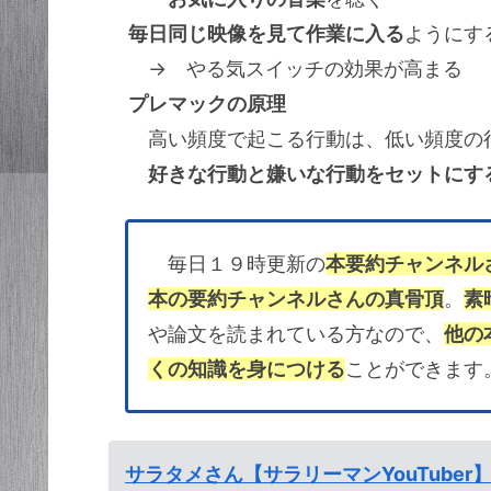
毎日同じ映像を見て作業に入る
ようにす
→ やる気スイッチの効果が高まる
プレマックの原理
高い頻度で起こる行動は、低い頻度の行
好きな行動と嫌いな行動をセットにす
毎日１９時更新の
本要約チャンネル
本の要約チャンネルさんの真骨頂
。
素
や論文を読まれている方なので、
他の
くの知識を身につける
ことができます
サラタメさん【サラリーマンYouTuber