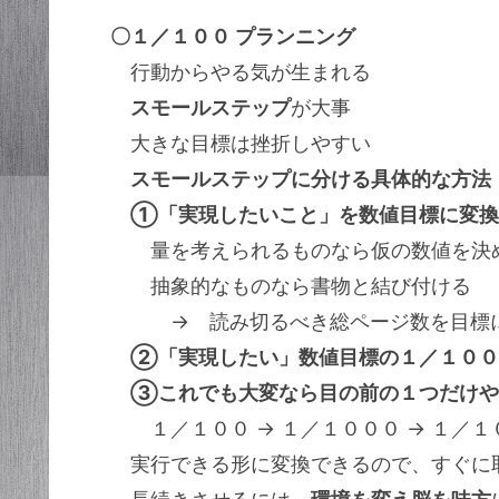
〇１／１００ プランニング
行動からやる気が生まれる
スモールステップ
が大事
大きな目標は挫折しやすい
スモールステップに分ける具体的な方法
①「実現したいこと」を数値目標に変換
量を考えられるものなら仮の数値を決
抽象的なものなら書物と結び付ける
→ 読み切るべき総ページ数を目標
②「実現したい」数値目標の１／１００
③これでも大変なら目の前の１つだけや
１／１００ → １／１０００ → １／１
実行できる形に変換できるので、すぐに