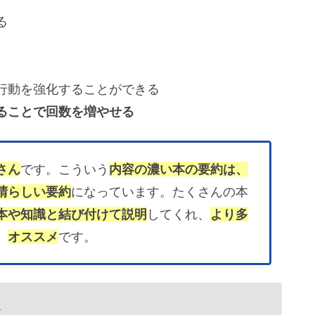
る
動を強化することができる
ることで回数を増やせる
さん
です。こういう
内容の濃い本の要約は、
晴らしい要約
になっています。たくさんの本
本や知識と結び付けて説明
してくれ、
より多
。
オススメ
です。
】