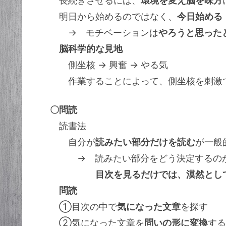
長続きさせるには、
環境を変え脳を味方
明日から始めるのではなく、
今日始める
→ モチベーションは
やろうと思った
脳科学的な見地
側坐核 → 興奮 → やる気
作業することによって、側坐核を刺激
〇問読
読書法
自分が
読みたい部分だけを読む
が一般
→ 読みたい部分をどう決定するの
目次を見るだけでは、漠然とし
問読
①目次の中で
気になった文章
を探す
②気になった文章を
問いの形に変換
する