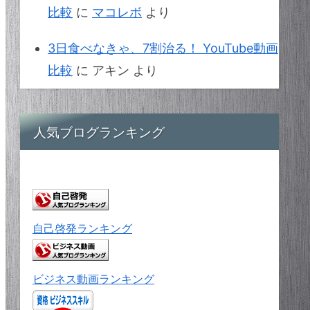
比較
に
マコレボ
より
3日食べなきゃ、7割治る！ YouTube動画
比較
に
アキン
より
人気ブログランキング
自己啓発ランキング
ビジネス動画ランキング