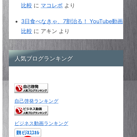
比較
に
マコレボ
より
3日食べなきゃ、7割治る！ YouTube動画
比較
に
アキン
より
人気ブログランキング
自己啓発ランキング
ビジネス動画ランキング