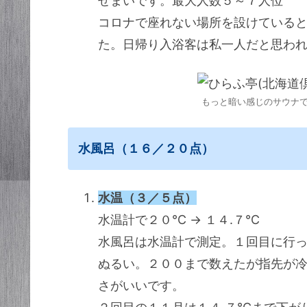
せまいです。最大人数５～７人位
コロナで座れない場所を設けている
た。日帰り入浴客は私一人だと思わ
もっと暗い感じのサウナ
水風呂（１６／２０点）
水温（３／５点）
水温計で２０℃ → １４.７℃
水風呂は水温計で測定。１回目に行
ぬるい。２００まで数えたが指先が
さがいいです。