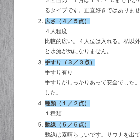
２回目の１１月は１４.７℃まで下が
るタイプです。正直好きではありま
広さ（４／５点）
４人程度
比較的広い。４人位は入れる。私以
と水流が気になりません。
手すり（３／３点）
手すり有り
手すりがしっかりあって安全でした
した。
種類（１／２点）
１種類
動線（５／５点）
動線は素晴らしいです。サウナを出