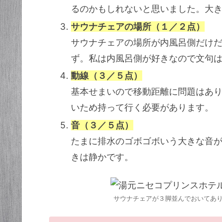
るのかもしれないと思いました。大
サウナチェアの場所（１／２点）
サウナチェアの場所が内風呂側だけ
ず。私は内風呂側が好きなので文句
動線（３／５点）
基本せまいので移動距離に問題はあ
いため持って行く必要があります。
音（３／５点）
たまに排水のゴボゴボいう大きな音
きは静かです。
サウナチェアが３脚並んでおいてあ