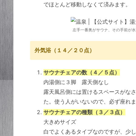
でほとんど移動しなくて済みます。
左手一番奥がサウナ、その手前が水
外気浴（１４／２０点）
サウナチェアの数（４／５点）
内湯側に３脚 露天側なし
露天風呂側には置けるスペースがな
た。使う人がいないので、必ず座れ
サウナチェアの種類（３／３点）
大きめサイズ
白でよくあるタイプなのですが、少