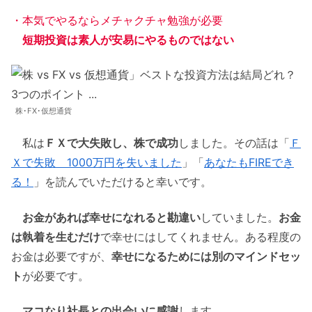
・本気でやるならメチャクチャ勉強が必要
短期投資は素人が安易にやるものではない
株･FX･仮想通貨
私は
ＦＸで大失敗し、株で成功
しました。その話は「
Ｆ
Ｘで失敗 1000万円を失いました
」「
あなたもFIREでき
る！
」を読んでいただけると幸いです。
お金があれば幸せになれると勘違い
していました。
お金
は執着を生むだけ
で幸せにはしてくれません。ある程度の
お金は必要ですが、
幸せになるためには別のマインドセッ
ト
が必要です。
マコなり社長との出会いに感謝
します。