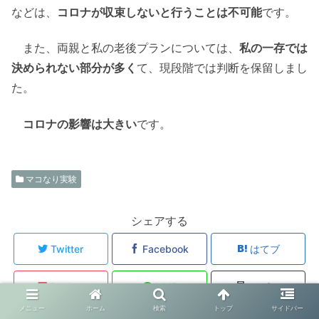
などは、
コロナが収束しないと行うことは不可能
です。
また、両親と私の老後プランについては、
私の一存では
決められない部分が多く
て、現段階では判断を保留しまし
た。
コロナの影響は大きい
です。
マコなり実験
シェアする
Twitter
Facebook
はてブ
Pocket
LINE
コピー
メニュー
ホーム
検索
トップ
サイドバー