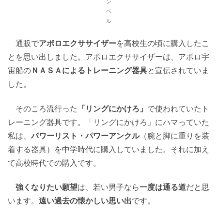
ン
ベ
ル
通販で
アポロエクササイザー
を高校生の頃に購入したこ
とを思い出しました。アポロエクササイザーは、アポロ宇
宙船の
ＮＡＳＡによるトレーニング器具
と宣伝されていま
した。
そのころ流行った
「リングにかけろ」
で使われていたト
レーニング器具です。「リングにかけろ」にハマっていた
私は、
パワーリスト・パワーアンクル
（腕と脚に重りを装
着する器具）を中学時代に購入していました。それに加え
て高校時代での購入です。
強くなりたい願望
は、若い男子なら
一度は通る道
だと思
います。
遠い過去の懐かしい思い出
です。