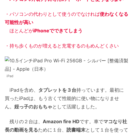
・パソコンの代わりとして使うのでなければ
使わなくなる
可能性が高い
ほとんどが
iPhoneでできてしまう
・持ち歩くものが増えると充電するのもめんどくさい
iPad
iPadを含め、
タブレットを３台
持っています。最初に
買ったiPadは、もう古くて性能的に使い物になりませ
ん。
姪っ子のおもちゃ
として活躍しました。
残りの２台は、
Amazon fire HD
です。車で
マコなり社
長の動画を見る
ために１台、
読書端末
として１台を使って