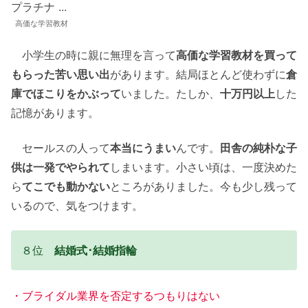
高価な学習教材
小学生の時に親に無理を言って
高価な学習教材を買って
もらった苦い思い出
があります。結局ほとんど使わずに
倉
庫でほこりをかぶって
いました。たしか、
十万円以上
した
記憶があります。
セールスの人って
本当にうまい
んです。
田舎の純朴な子
供は一発でやられて
しまいます。小さい頃は、一度決めた
ら
てこでも動かない
ところがありました。今も少し残って
いるので、気をつけます。
８位
結婚式･結婚指輪
・ブライダル業界を否定するつもりはない