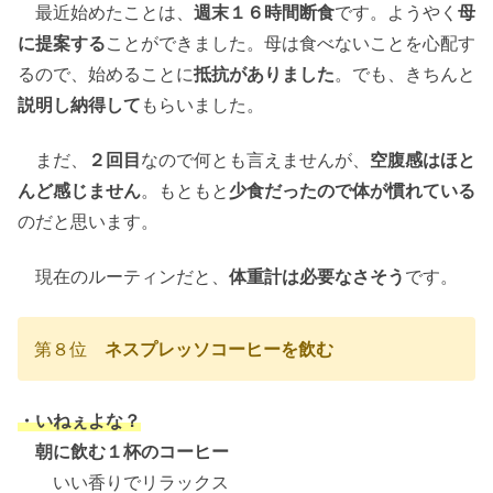
最近始めたことは、
週末１６時間断食
です。ようやく
母
に提案する
ことができました。母は食べないことを心配す
るので、始めることに
抵抗がありました
。でも、きちんと
説明し納得して
もらいました。
まだ、
２回目
なので何とも言えませんが、
空腹感はほと
んど感じません
。もともと
少食だったので体が慣れている
のだと思います。
現在のルーティンだと、
体重計は必要なさそう
です。
第８位
ネスプレッソコーヒーを飲む
・いねぇよな？
朝に飲む１杯のコーヒー
いい香りでリラックス