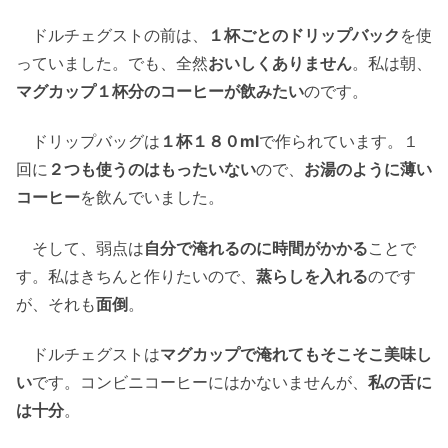
ドルチェグストの前は、
１杯ごとのドリップバック
を使
っていました。でも、全然
おいしくありません
。私は朝、
マグカップ１杯分のコーヒーが飲みたい
のです。
ドリップバッグは
１杯１８０ml
で作られています。１
回に
２つも使うのはもったいない
ので、
お湯のように薄い
コーヒー
を飲んでいました。
そして、弱点は
自分で淹れるのに時間がかかる
ことで
す。私はきちんと作りたいので、
蒸らしを入れる
のです
が、それも
面倒
。
ドルチェグストは
マグカップで淹れてもそこそこ美味し
い
です。コンビニコーヒーにはかないませんが、
私の舌に
は十分
。