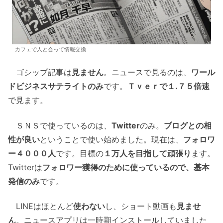
カフェで人と会って情報交換
ゴシップ記事は
見ません
。ニュースで見るのは、
ワール
ドビジネスサテライトのみ
です。
Ｔｖｅｒで１.７５倍速
で見ます。
ＳＮＳで使っているのは、
Twitter
のみ。
ブログとの相
性が良い
ということで使い始めました。現在は、
フォロワ
ー４０００人
です。目標の
１万人を目指して頑張り
ます。
Twitterは
フォロワー獲得のために使っているので、基本
発信のみ
です。
LINEはほとんど
使わない
し、ショート動画も
見ませ
ん
。ニュースアプリは一時期インストールしていました