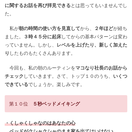
に関するお話を再び拝見できる
とは思ってもいませんでし
た。
私が
朝の時間の使い方を見直して
から、
２年ほど
が経ち
ました。
３時４５分に起床
してからの基本パターンは変わ
っていません。しかし、
レベルを上げたり、新しく加えた
り
したものもたくさんあります。
今回も、私の朝のルーティンを
マコなり社長のお話から
チェック
していきます。さて、トップ１０のうち、
いくつ
できている
でしょうか。楽しみです。
第１０位
５秒ベッドメイキング
・くしゃくしゃなのはあなたの心
ベッドがクシャクシャのまま家を出てはいけない