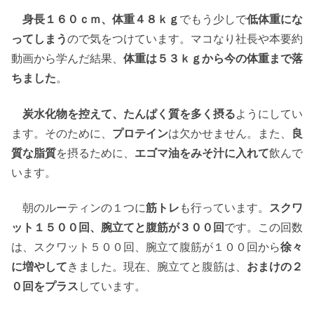
身長１６０ｃｍ、体重４８ｋｇ
でもう少しで
低体重にな
ってしまう
ので気をつけています。マコなり社長や本要約
動画から学んだ結果、
体重は５３ｋｇから今の体重まで落
ちました
。
炭水化物を控えて、たんぱく質を多く摂る
ようにしてい
ます。そのために、
プロテイン
は欠かせません。また、
良
質な脂質
を摂るために、
エゴマ油をみそ汁に入れて
飲んで
います。
朝のルーティンの１つに
筋トレ
も行っています。
スクワ
ット１５００回、腕立てと腹筋が３００回
です。この回数
は、スクワット５００回、腕立て腹筋が１００回から
徐々
に増やして
きました。現在、腕立てと腹筋は、
おまけの２
０回をプラス
しています。