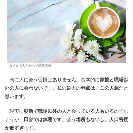
カフェで人と会って情報交換
朝に人に会う習慣は
ありません
。基本的に
家族と職場以
外の人に会わない
です。私の最大の
弱点は、この人脈
だと
思います。
現実に
朝活で職場以外の人と会っている人もいる
のでし
ょうが、
田舎では無理
です。会う
場所もないし、人口密度
が低すぎ
ます。