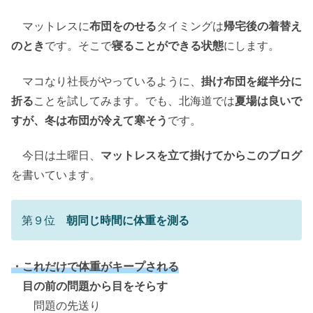
マットレスに
布団をのせる
タイミングは
帰宅後の着替え
のとき
です。そこで
寝ることができる状態
にします。
マコなり社長がやっているように、
掛け布団を縦半分に
折る
ことを試してみます。でも、北海道では
夏場は良いで
すが、冬は布団が冷えて寒そう
です。
今日は土曜日、
マットレスを立て掛けてからこのブログ
を書いています。
第９位
朝同じ時間に体重を測る
・これだけで体重がキープされる
目の前の問題から目をそらす
問題の先送り