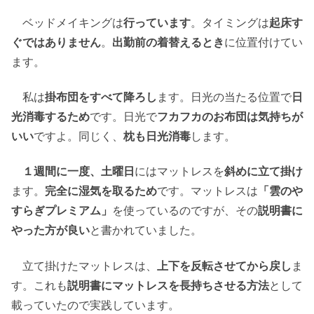
ベッドメイキングは
行っています
。タイミングは
起床す
ぐではありません
。
出勤前の着替えるとき
に位置付けてい
ます。
私は
掛布団をすべて降ろし
ます。日光の当たる位置で
日
光消毒するため
です。日光で
フカフカのお布団は気持ちが
いい
ですよ。同じく、
枕も日光消毒
します。
１週間に一度、土曜日
にはマットレスを
斜めに立て掛け
ます。
完全に湿気を取るため
です。マットレスは
「雲のや
すらぎプレミアム」
を使っているのですが、その
説明書に
やった方が良い
と書かれていました。
立て掛けたマットレスは、
上下を反転させてから戻し
ま
す。これも
説明書にマットレスを長持ちさせる方法
として
載っていたので実践しています。