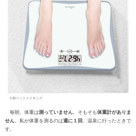
５秒ベッドメイキング
毎朝、体重は
測っていません
。そもそも
体重計がありま
せん
。私が体重を測るのは
週に１回
、温泉に行ったときで
す。