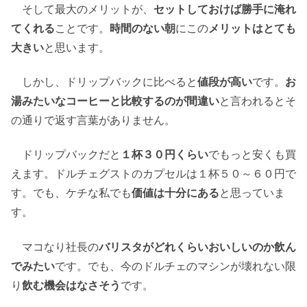
そして最大のメリットが、
セットしておけば勝手に淹れ
てくれる
ことです。
時間のない朝
にこの
メリットはとても
大きい
と思います。
しかし、ドリップバックに比べると
値段が高い
です。
お
湯みたいなコーヒーと比較するのが間違い
と言われるとそ
の通りで返す言葉がありません。
ドリップバックだと
１杯３０円くらい
でもっと安くも買
えます。ドルチェグストのカプセルは１杯５０～６０円で
す。でも、ケチな私でも
価値は十分にある
と思っていま
す。
マコなり社長の
バリスタがどれくらいおいしいのか飲ん
でみたい
です。でも、今のドルチェのマシンが壊れない限
り
飲む機会はなさそう
です。