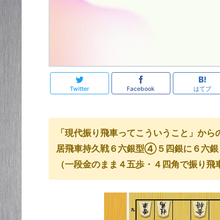
Twitter
Facebook
はてブ
「現代振り飛車ってこういうこと」から
居飛車持久戦６六銀型④５四銀に６六銀
（一段金のまま４五歩・４四角で振り飛