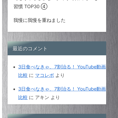
習慣 TOP30 ④
我慢に我慢を重ねました
最近のコメント
3日食べなきゃ、7割治る！ YouTube動画
比較
に
マコレボ
より
3日食べなきゃ、7割治る！ YouTube動画
比較
に
アキン
より