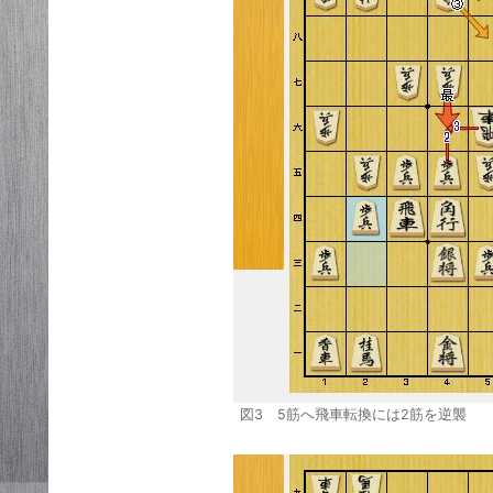
図3 5筋へ飛車転換には2筋を逆襲