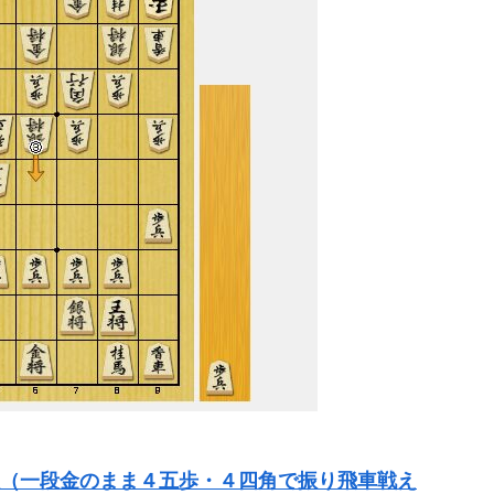
（一段金のまま４五歩・４四角で振り飛車戦え