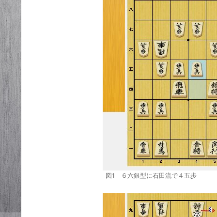
図1 ６六銀型に石田流で４五歩