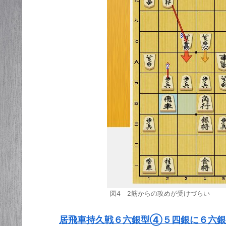
図4 2筋からの攻めが受けづらい
居飛車持久戦６六銀型④５四銀に６六銀