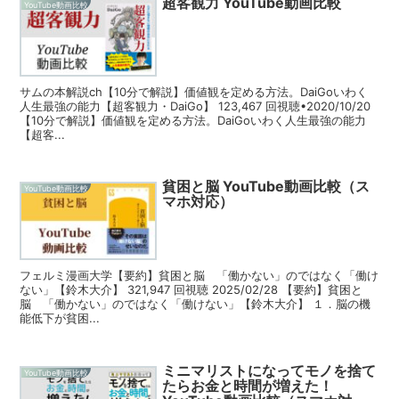
超客観力 YouTube動画比較
YouTube動画比較
サムの本解説ch【10分で解説】価値観を定める方法。DaiGoいわく
人生最強の能力【超客観力・DaiGo】 123,467 回視聴•2020/10/20
【10分で解説】価値観を定める方法。DaiGoいわく人生最強の能力
【超客...
貧困と脳 YouTube動画比較（ス
YouTube動画比較
マホ対応）
フェルミ漫画大学【要約】貧困と脳 「働かない」のではなく「働け
ない」【鈴木大介】 321,947 回視聴 2025/02/28 【要約】貧困と
脳 「働かない」のではなく「働けない」【鈴木大介】 １．脳の機
能低下が貧困...
ミニマリストになってモノを捨て
YouTube動画比較
たらお金と時間が増えた！