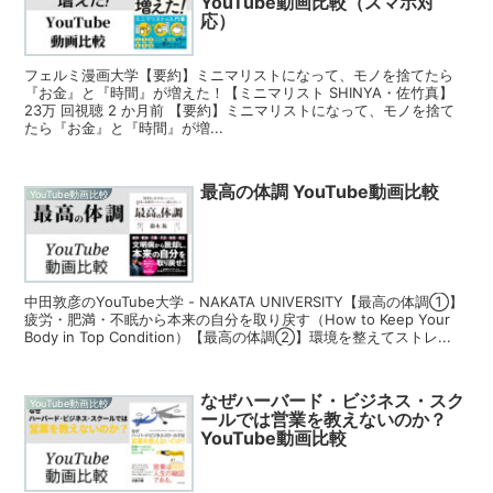
YouTube動画比較（スマホ対
応）
フェルミ漫画大学【要約】ミニマリストになって、モノを捨てたら
『お金』と『時間』が増えた！【ミニマリスト SHINYA・佐竹真】
23万 回視聴 2 か月前 【要約】ミニマリストになって、モノを捨て
たら『お金』と『時間』が増...
最高の体調 YouTube動画比較
YouTube動画比較
中田敦彦のYouTube大学 - NAKATA UNIVERSITY【最高の体調①】
疲労・肥満・不眠から本来の自分を取り戻す（How to Keep Your
Body in Top Condition）【最高の体調②】環境を整えてストレ...
なぜハーバード・ビジネス・スク
YouTube動画比較
ールでは営業を教えないのか？
YouTube動画比較