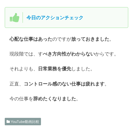
今日のアクションチェック
心配な仕事はあった
のですが
放っておきました
。
現段階では、す
べき方向性がわからない
からです。
それよりも、
日常業務を優先
しました。
正直、
コントロール感のない仕事は疲れます
。
今の仕事を
辞めたくなりました
。
YouTube動画比較