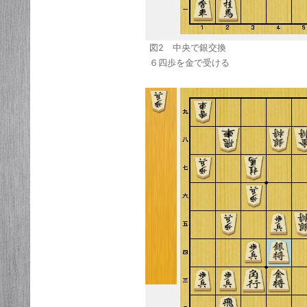
図2 中央で銀交換
６四歩を金で受ける