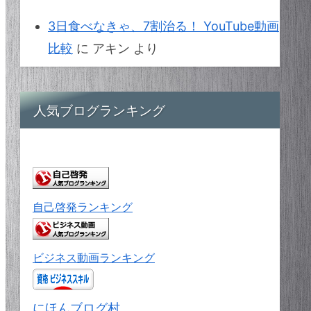
3日食べなきゃ、7割治る！ YouTube動画
比較
に
アキン
より
人気ブログランキング
自己啓発ランキング
ビジネス動画ランキング
にほんブログ村