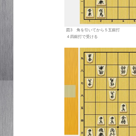
図3 角を引いてから５五銀打
４四銀打で受ける