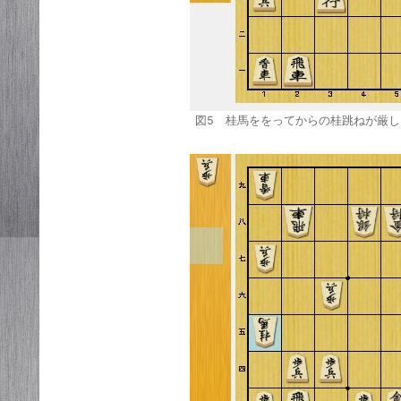
図5 桂馬ををってからの桂跳ねが厳し