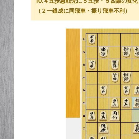
10.４五歩急戦先に５五歩・５四銀の変化
（２一銀成に同飛車・振り飛車不利）