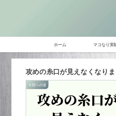
ホーム
マコなり実
攻めの糸口が見えなくなりま
４段への道