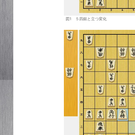
図1 ５四銀と立つ変化