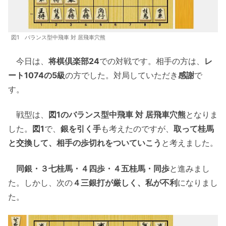
図1 バランス型中飛車 対 居飛車穴熊
今日は、
将棋倶楽部24
での対戦です。相手の方は、
レ
ート1074の5級
の方でした。対局していただき
感謝
で
す。
戦型は、
図1のバランス型中飛車 対 居飛車穴熊
となりま
した。
図1
で、
銀を引く手
も考えたのですが、
取って桂馬
と交換して、相手の歩切れをついていこう
と考えました。
同銀・３七桂馬・４四歩・４五桂馬・同歩
と進みまし
た。しかし、次の
４三銀打が厳しく、私が不利
になりまし
た。