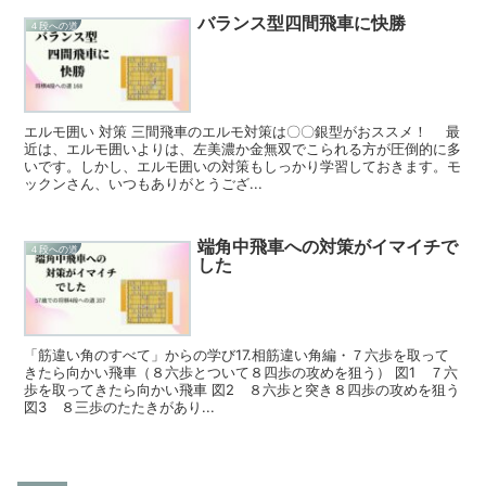
バランス型四間飛車に快勝
４段への道
エルモ囲い 対策 三間飛車のエルモ対策は〇〇銀型がおススメ！ 最
近は、エルモ囲いよりは、左美濃か金無双でこられる方が圧倒的に多
いです。しかし、エルモ囲いの対策もしっかり学習しておきます。モ
ックンさん、いつもありがとうござ...
端角中飛車への対策がイマイチで
４段への道
した
「筋違い角のすべて」からの学び17.相筋違い角編・７六歩を取って
きたら向かい飛車（８六歩とついて８四歩の攻めを狙う） 図1 ７六
歩を取ってきたら向かい飛車 図2 ８六歩と突き８四歩の攻めを狙う
図3 ８三歩のたたきがあり...