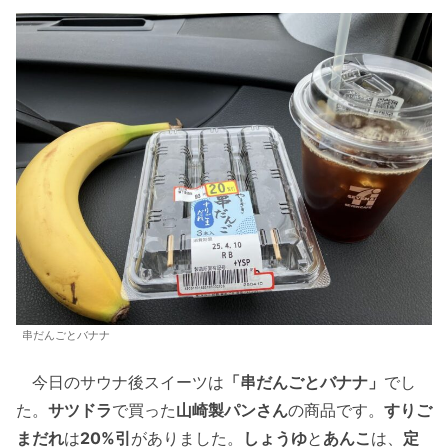
串だんごとバナナ
今日のサウナ後スイーツは
「串だんごとバナナ」
でし
た。
サツドラ
で買った
山崎製パンさん
の商品です。
すりご
まだれ
は
20%引
がありました。
しょうゆ
と
あんこ
は、
定