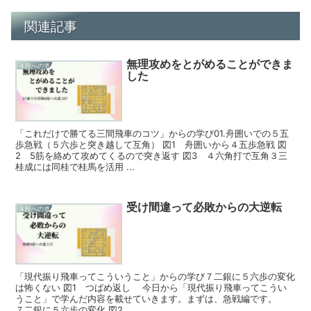
関連記事
無理攻めをとがめることができま
４段への道
した
「これだけで勝てる三間飛車のコツ」からの学び01.舟囲いでの５五
歩急戦（５六歩と突き越して互角） 図1 舟囲いから４五歩急戦 図
2 5筋を絡めて攻めてくるので突き返す 図3 ４六角打で互角３三
桂成には同桂で桂馬を活用 ...
受け間違って必敗からの大逆転
４段への道
「現代振り飛車ってこういうこと」からの学び７二銀に５六歩の変化
は怖くない 図1 つばめ返し 今日から「現代振り飛車ってこうい
うこと」で学んだ内容を載せていきます。まずは、急戦編です。
７二銀に５六歩の変化 図2...