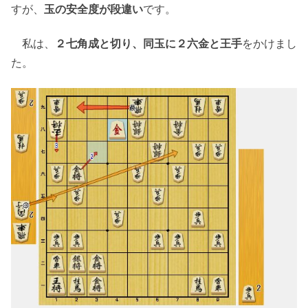
すが、
玉の安全度が段違い
です。
私は、
２七角成と切り、同玉に２六金と王手
をかけまし
た。