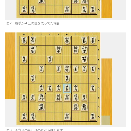
図2 相手が４五の位を取ってた場合
図3 ４六歩の合わせの歩から押し返す