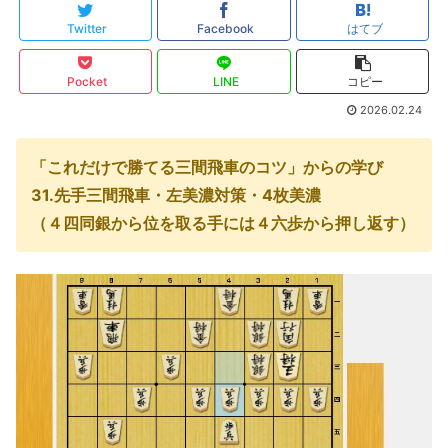
Twitter
Facebook
はてブ
Pocket
LINE
コピー
2026.02.24
「これだけで勝てる三間飛車のコツ」からの学び
31.先手三間飛車・左美濃対策・4枚美濃
（４四同銀から位を取る手には４六歩から押し返す）