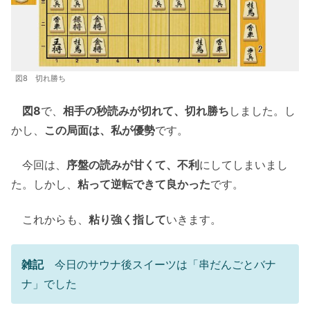
図8 切れ勝ち
図8
で、
相手の秒読みが切れて、切れ勝ち
しました。し
かし、
この局面は、私が優勢
です。
今回は、
序盤の読みが甘くて、不利
にしてしまいまし
た。しかし、
粘って逆転できて良かった
です。
これからも、
粘り強く指して
いきます。
雑記
今日のサウナ後スイーツは「串だんごとバナ
ナ」でした