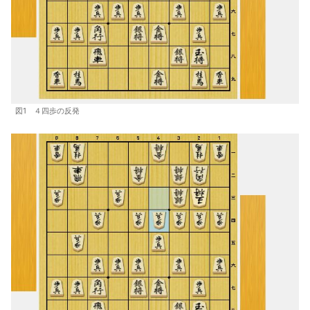
図1 ４四歩の反発