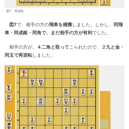
図7 再逆転
図7
で、相手の方の
飛車を捕獲
しました。しかし、
同飛
車・同成銀・同角で、まだ相手の方が有利
でした。
相手の方が、
４二角と取って
こられたので、
２九と金・
同玉で再逆転
しました。