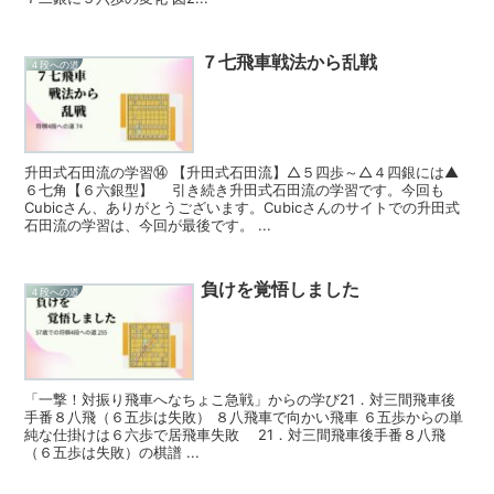
７七飛車戦法から乱戦
４段への道
升田式石田流の学習⑭ 【升田式石田流】△５四歩～△４四銀には▲
６七角【６六銀型】 引き続き升田式石田流の学習です。今回も
Cubicさん、ありがとうございます。Cubicさんのサイトでの升田式
石田流の学習は、今回が最後です。 ...
負けを覚悟しました
４段への道
「一撃！対振り飛車へなちょこ急戦」からの学び21．対三間飛車後
手番８八飛（６五歩は失敗） ８八飛車で向かい飛車 ６五歩からの単
純な仕掛けは６六歩で居飛車失敗 21．対三間飛車後手番８八飛
（６五歩は失敗）の棋譜 ...