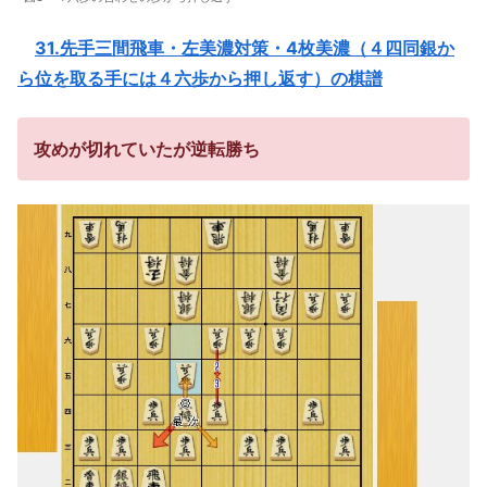
31.先手三間飛車・左美濃対策・4枚美濃（４四同銀か
ら位を取る手には４六歩から押し返す）の棋譜
攻めが切れていたが逆転勝ち