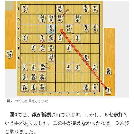
図3 歩打ちが見えなかった
図3
では、
銀が捕獲
されています。しかし、
５七歩打
と
いう手がありました。
この手が見えなかった
私は、
３六歩
と取りました。