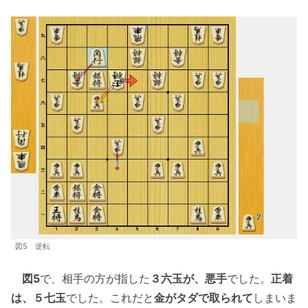
図5 逆転
図5
で、相手の方が指した
３六玉が、悪手
でした。
正着
は、５七玉
でした。これだと
金がタダで取られて
しまいま