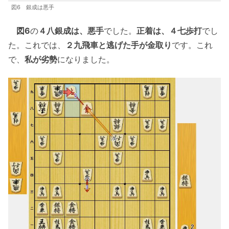
図6 銀成は悪手
図6
の
４八銀成は、悪手
でした。
正着は、４七歩打
でし
た。これでは、
２九飛車と逃げた手が金取り
です。これ
で、
私が劣勢
になりました。