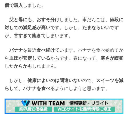
価で購入
しました。
父と母にも、おすそ分け
しました。串だんごは、
値段に
対しての満足感が高い
です。しかし、
たまならいい
です
が、
甘すぎて飽きて
しまいます。
バナナ
を最近
食べ続けて
います。バナナを食べ始めてか
ら
血圧が安定している
からです。春になって、
寒さが緩和
したからかも
しれません。
しかし、
健康によいのは間違いない
ので、
スイーツを減
らして、バナナを食べる
ようにしようと思います。