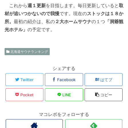
これから
週１更新
を目指します。毎日更新していると
取
材が追いつかないので我慢
です。現在の
ストックは１８か
所。
最初の紹介は、私の
２大ホームサウナ
の１つ
「洞爺観
光ホテル」
の予定です。
北海道サウナランキング
シェアする
Twitter
Facebook
はてブ
Pocket
LINE
コピー
マコレボをフォローする