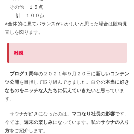
その他 １５点
計 １００点
※全体的に見てバランスがおかしいと思った場合は随時見
直しを図ります。
雑感
ブログ１周年
の２０２１年９月２０日に
新しいコンテン
ツ公開
を目指して取り組んできました。自分の
本当に好き
なものをニッチな人たちに伝えていきたい
と思っていま
す。
サウナが好きになったのは、
マコなり社長の影響
です。
今では、
週末の楽しみ
になっています。私の
サウナの入り
方
をご紹介します。