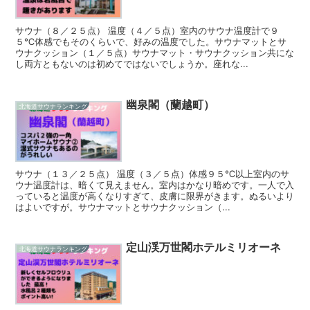
サウナ（８／２５点） 温度（４／５点）室内のサウナ温度計で９
５℃体感でもそのくらいで、好みの温度でした。サウナマットとサ
ウナクッション（１／５点）サウナマット・サウナクッション共にな
し両方ともないのは初めてではないでしょうか。座れな...
幽泉閣（蘭越町）
北海道サウナランキング
サウナ（１３／２５点） 温度（３／５点）体感９５℃以上室内のサ
ウナ温度計は、暗くて見えません。室内はかなり暗めです。一人で入
っていると温度が高くなりすぎて、皮膚に限界がきます。ぬるいより
はよいですが。サウナマットとサウナクッション（...
定山渓万世閣ホテルミリオーネ
北海道サウナランキング