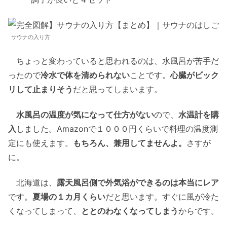
サウナの入り方
ちょっと変わっていると思われるのは、水風呂が苦手だ
ったので
冷水で体を清められない
ことです。
心臓がビック
リして止まりそう
だと思ってしまいます。
水風呂の温度が気になって仕方がない
ので、
水温計を購
入
しました。Amazonで１０００円くらいで料理の温度測
定にも使えます。
もちろん、兼用してませんよ。
さすが
に。
北海道は、
露天風呂側で外気浴ができるのは本当にレア
です。
夏場の１カ月くらい
だと思います。すぐに風が冷た
くなってしまって、
ととのわなくなってしまう
からです。