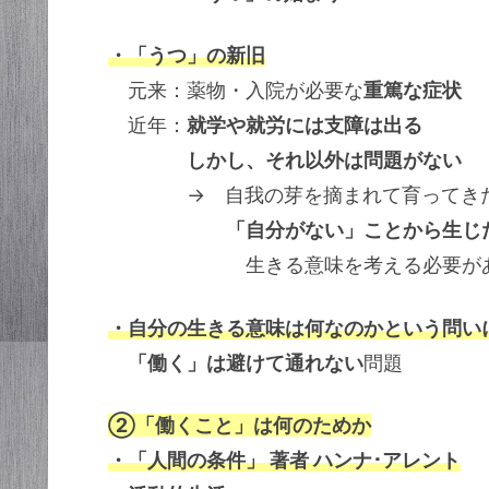
・「うつ」の新旧
元来：薬物・入院が必要な
重篤な症状
近年：
就学や就労には支障は出る
しかし、それ以外は問題がない
→ 自我の芽を摘まれて育ってきた
「自分がない」ことから生じ
生きる意味を考える必要が
・自分の生きる意味は何なのかという問い
「働く」は避けて通れない
問題
②「働くこと」は何のためか
・「人間の条件」 著者 ハンナ･アレント