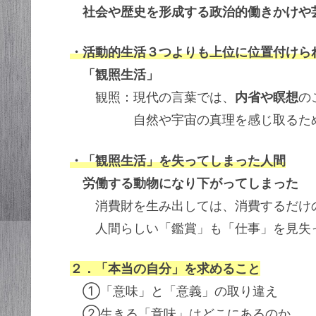
社会や歴史を形成する政治的働きかけや
・活動的生活３つよりも上位に位置付けら
「観照生活」
観照：現代の言葉では、
内省や瞑想
の
自然や宇宙の真理を感じ取るために
・「観照生活」を失ってしまった人間
労働する動物になり下がってしまった
消費財を生み出しては、消費するだけ
人間らしい「鑑賞」も「仕事」を見失
２．「本当の自分」を求めること
①「意味」と「意義」の取り違え
②生きる「意味」はどこにあるのか