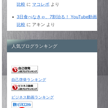
比較
に
マコレボ
より
3日食べなきゃ、7割治る！ YouTube動画
比較
に
アキン
より
人気ブログランキング
自己啓発ランキング
ビジネス動画ランキング