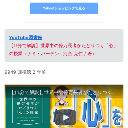
Yahoo!ショッピングで見る
YouTube図書館
【11分で解説】世界中の億万長者がたどりつく「心」
の授業（ナミ・バーデン , 河合 克仁 / 著）
9949 回視聴 2 年前
【11分で解説】世界中の億万長者がたどりつく「心」の授業（ナミ・バーデン , 河合 克仁 / 著）