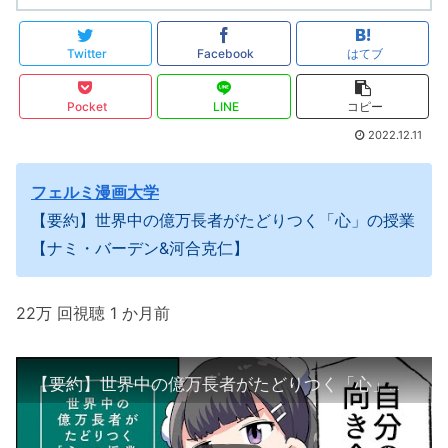
Twitter
Facebook
はてブ
Pocket
LINE
コピー
2022.12.11
フェルミ漫画大学
【要約】世界中の億万長者がたどりつく「心」の授業
【ナミ・バーデン&河合克仁】
22万 回視聴 1 か月前
【要約】世界中の億万長者がたどりつく「心」の授業【ナミ・バーデン&河合克仁】