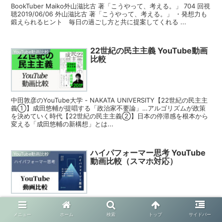
BookTuber Maiko外山滋比古 著「こうやって、考える。」 704 回視
聴2019/06/06 外山滋比古 著「こうやって、考える。」 ・発想力も
鍛えられるヒント 毎日の過ごし方と共に提案してくれる ...
22世紀の民主主義 YouTube動画
YouTube動画比較
比較
中田敦彦のYouTube大学 - NAKATA UNIVERSITY【22世紀の民主主
義①】成田悠輔が提唱する「政治家不要論」…アルゴリズムが政策
を決めていく時代【22世紀の民主主義②】日本の停滞感を根本から
変える「成田悠輔の新構想」とは...
ハイパフォーマー思考 YouTube
YouTube動画比較
動画比較（スマホ対応）
サムの本解説ch【15分で解説】ハイパフォーマー思考 高い成果を
出し続ける人に共通する７つの思考・行動様式 47,480 回視聴
メニュー
ホーム
検索
トップ
サイドバー
2023/05/02 【15分で解説】ハイパフォーマー思考 高い成果を出