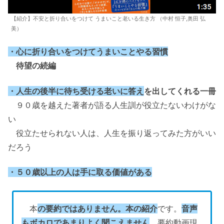
【紹介】不安と折り合いをつけて うまいこと老いる生き方 （中村 恒子,奥田 弘
美）
・心に折り合いをつけてうまいことやる習慣
待望の続編
・人生の後半に待ち受ける老いに答え
を出してくれる一冊
９０歳を越えた著者が語る人生訓が役立たないわけがな
い
役立たせられない人は、人生を振り返ってみた方がいい
だろう
・５０歳以上の人は手に取る価値がある
本
の要約ではありません。本の紹介
です。
音声
もボカロであまりよく聞こえません
。要約動画現