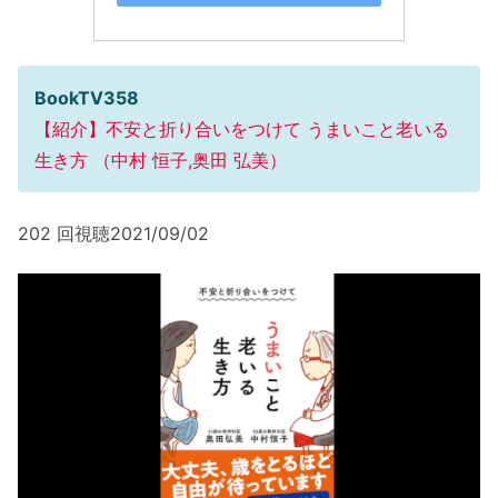
BookTV358
【紹介】不安と折り合いをつけて うまいこと老いる
生き方 （中村 恒子,奥田 弘美）
202 回視聴2021/09/02