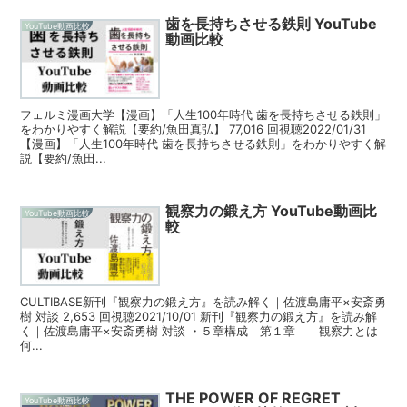
歯を長持ちさせる鉄則 YouTube
YouTube動画比較
動画比較
フェルミ漫画大学【漫画】「人生100年時代 歯を長持ちさせる鉄則」
をわかりやすく解説【要約/魚田真弘】 77,016 回視聴2022/01/31
【漫画】「人生100年時代 歯を長持ちさせる鉄則」をわかりやすく解
説【要約/魚田...
観察力の鍛え方 YouTube動画比
YouTube動画比較
較
CULTIBASE新刊『観察力の鍛え方』を読み解く｜佐渡島庸平×安斎勇
樹 対談 2,653 回視聴2021/10/01 新刊『観察力の鍛え方』を読み解
く｜佐渡島庸平×安斎勇樹 対談 ・５章構成 第１章 観察力とは
何...
THE POWER OF REGRET
YouTube動画比較