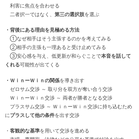
利害に焦点を合わせる
二者択一ではなく、
第三の選択肢
を選ぶ
・背後にある理由を見極める方法
①なぜ相手はそう主張するのかを考えてみる
②相手の主張も一理あると受け止めてみる
③安心感を与え、低更新が和らぐことで
本音を話して
くれる
可能性が出てくる
・ＷｉｎーＷｉｎの関係
を導き出す
ゼロサム交渉 ～ 取り分を双方が奪い合う交渉
ＷｉｎーＷｉｎ交渉 ～ 両者が勝者となる交渉
プラスサム交渉 ～ ＷｉｎーＷｉｎ交渉に持ち込むため
に
プラスして他の条件
を出す交渉
・
客観的な基準
を用いて交渉を進める