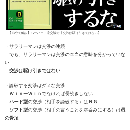
【13分で解説】ハーバード流交渉術【交渉は駆け引きではない】
・サラリーマンは交渉の連続
でも、サラリーマンは交渉の本当の意味を分かっていな
い
交渉は駆け引きではない
・論破する交渉はダメな交渉
ＷｉｎーＷｉｎ
でなければ長続きしない
ハード型
の交渉（相手を論破する）は
ＮＧ
ソフト型
の交渉（相手の言うことを鵜呑みにする）は
愚
の骨頂