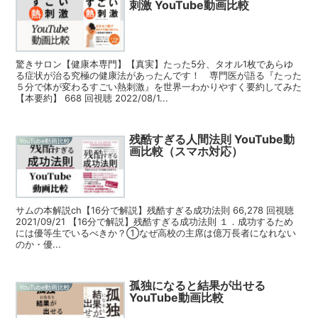
刺激 YouTube動画比較
驚きサロン【健康本専門】【真実】たった5分、タオル1枚であらゆ
る症状が治る究極の健康法があったんです！ 専門医が語る『たった
５分で体が変わるすごい熱刺激』を世界一わかりやすく要約してみた
【本要約】 668 回視聴 2022/08/1...
残酷すぎる人間法則 YouTube動
YouTube動画比較
画比較（スマホ対応）
サムの本解説ch【16分で解説】残酷すぎる成功法則 66,278 回視聴
2021/09/21 【16分で解説】残酷すぎる成功法則 １．成功するため
には優等生でいるべきか？①なぜ高校の主席は億万長者になれない
のか・優...
孤独になると結果が出せる
YouTube動画比較
YouTube動画比較