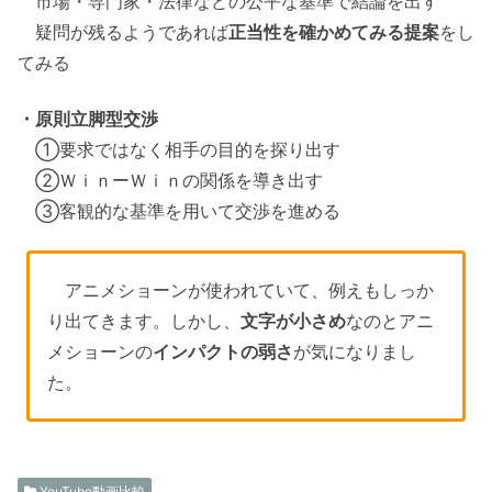
市場・専門家・法律などの公平な基準で結論を出す
疑問が残るようであれば
正当性を確かめてみる提案
をし
てみる
・原則立脚型交渉
①要求ではなく相手の目的を探り出す
②ＷｉｎーＷｉｎの関係を導き出す
③客観的な基準を用いて交渉を進める
アニメショーンが使われていて、例えもしっか
り出てきます。しかし、
文字が小さめ
なのとアニ
メショーンの
インパクトの弱さ
が気になりまし
た。
YouTube動画比較