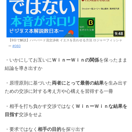
【9分で解説】ハーバード流交渉術 イエスを言わせる方法 ロジャーフィッシャ
ー
#060
・いかにしてお互いに
ＷｉｎーＷｉｎの関係
を保ったまま
結論を導き出すか
・原理原則に基づいた
両者にとって最善の結果
を生み出す
ための交渉に対する考え方や心構えを習得する一冊
・相手を打ち負かす交渉ではなく
ＷｉｎーＷｉｎな結果を
目指す
交渉をせよ
・要求ではなく
相手の目的
を探り出す