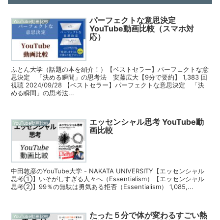
パーフェクトな意思決定
YouTube動画比較
YouTube動画比較（スマホ対
応）
ふとん大学（話題の本を紹介！）【ベストセラー】パーフェクトな意
思決定 「決める瞬間」の思考法 安藤広大【9分で要約】 1,383 回
視聴 2024/09/28 【ベストセラー】パーフェクトな意思決定 「決
める瞬間」の思考法...
エッセンシャル思考 YouTube動
YouTube動画比較
画比較
中田敦彦のYouTube大学 - NAKATA UNIVERSITY【エッセンシャル
思考①】いそがしすぎる人々へ（Essentialism）【エッセンシャル
思考②】99％の無駄は勇気ある拒否（Essentialism） 1,085,...
たった５分で体が変わるすごい熱
YouTube動画比較